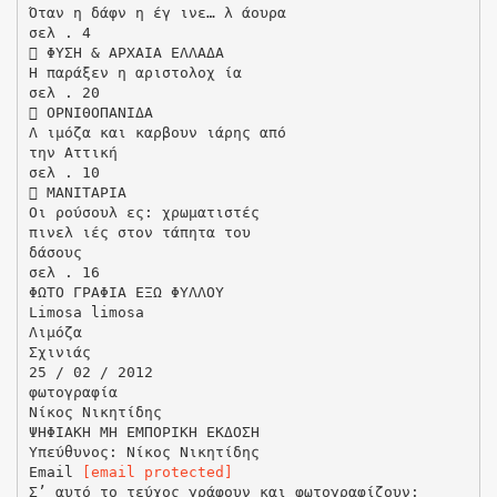
Όταν η δάφν η έγ ινε… λ άουρα
σελ . 4
 ΦΥΣΗ & ΑΡΧΑΙΑ ΕΛΛΑΔΑ
Η παράξεν η αριστολοχ ία
σελ . 20
 ΟΡΝΙΘΟΠΑΝΙΔΑ
Λ ιμόζα και καρβουν ιάρης από
την Αττική
σελ . 10
 ΜΑΝΙΤΑΡΙΑ
Οι ρούσουλ ες: χρωματιστές
πινελ ιές στον τάπητα του
δάσους
σελ . 16
ΦΩΤΟ ΓΡΑΦΙΑ ΕΞΩ ΦΥΛΛΟΥ
Limosa limosa
Λιμόζα
Σχινιάς
25 / 02 / 2012
φωτογραφία
Νίκος Νικητίδης
ΨΗΦΙΑΚΗ ΜΗ ΕΜΠΟΡΙΚΗ ΕΚΔΟΣΗ
Υπεύθυνος: Νίκος Νικητίδης
Email
[email protected]