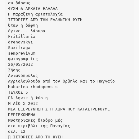
ου δάσους
ΦΥΣΗ & ΑΡΧΑΙΑ ΕΛΛΑΔΑ
Η παράξενη αριστολοχία
ΙΣΤΟΡΙΕΣ ΑΠΌ ΤΗΝ ΕΛΛΗΝΙΚΗ ΦΥΣΗ
Όταν η δάφνη
έγινε... λάουρα
Fritillaria
drenovskyi
Saxifraga
semprevivum
φωτογραφ ίες
26/05/2012
Ζήσης
Αντωνόπουλος
Αγριολούλουδα από τον Όρβηλο και το Παγγαίο
Habarlea rhodopensis
ΤΕΥΧΟΣ 5
Ελ ληνικ ή Φύσ η
Μ ΑΪΟ Σ 2012
ΜΙΑ ΕΞΕΡΕΥΝΗΣΗ ΣΤΗ ΧΩΡΑ ΠΟΥ ΚΑΤΑΣΤΡΕΦΟΥΜΕ
ΠΕΡΙΕΧΟΜΕΝΑ
Μυστηριακές διαδρο μές
στο περιβόλι της Παναγίας
σελ. 12
 ΙΣΤΟΡΙΕΣ ΑΠΟ ΤΗ ΦΥΣΗ