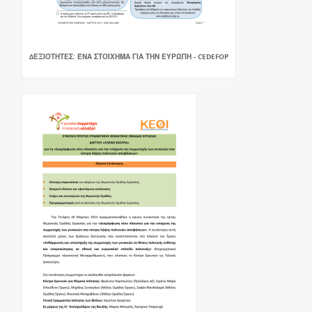
∆ΕΞΙΌΤΗΤΕΣ: ΈΝΑ ΣΤΟΊΧΗΜΑ ΓΙΑ ΤΗΝ ΕΥΡΏΠΗ - CEDEFOP