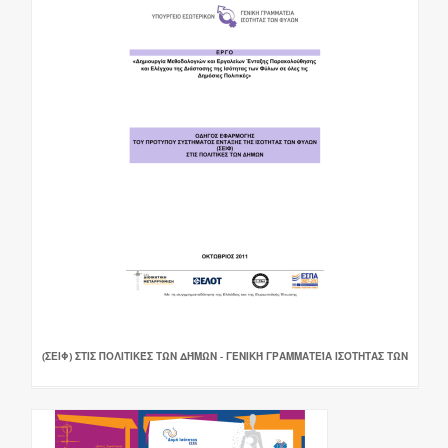
(ΣΕΙΦ) ΣΤΙΣ ΠΟΛΙΤΙΚΈΣ ΤΩΝ ΔΉΜΩΝ - ΓΕΝΙΚΉ ΓΡΑΜΜΑΤΕΊΑ ΙΣΌΤΗΤΑΣ ΤΩΝ