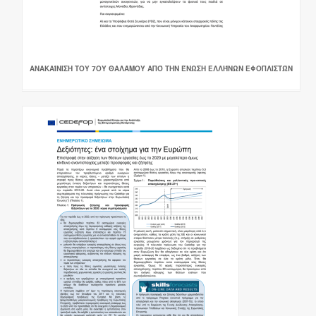
ΑΝΑΚΑΊΝΙΣΗ ΤΟΥ 7ΟΥ ΘΑΛΆΜΟΥ ΑΠΌ ΤΗΝ ΈΝΩΣΗ ΕΛΛΉΝΩΝ ΕΦΟΠΛΙΣΤΏΝ