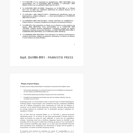
ΑΔΑ: Ω69Μ0-ΒΘ1 - PAMVOTIS PRESS