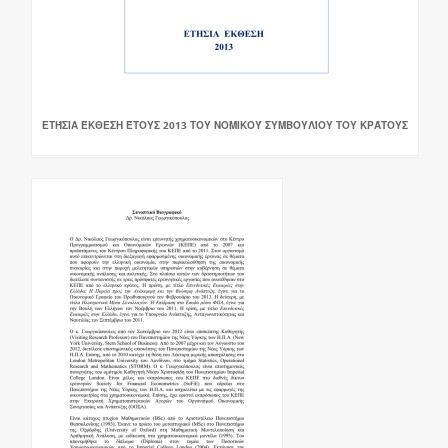
ΕΤΉΣΙΑ ΈΚΘΕΣΗ ΈΤΟΥΣ 2013 ΤΟΥ ΝΟΜΙΚΟΎ ΣΥΜΒΟΥΛΊΟΥ ΤΟΥ ΚΡΆΤΟΥΣ