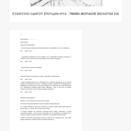
ΕΞΏΦΥΛΛΟ ΟΔΗΓΟΎ ΣΠΟΥΔΏΝ.PPTX - ΤΜΉΜΑ ΜΟΡΙΑΚΉΣ ΒΙΟΛΟΓΊΑΣ ΚΑΙ