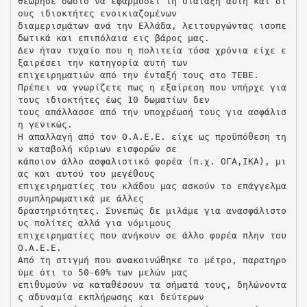
θεώρησε σωστό να εφαρμόσει τη διάταξη αυτή και στ
ους ιδιοκτήτες ενοικιαζομένων
διαμερισμάτων ανά την Ελλάδα, λειτουργώντας ισοπε
δωτικά και επιπόλαια εις βάρος μας.
Δεν ήταν τυχαίο που η πολιτεία τόσα χρόνια είχε ε
ξαιρέσει την κατηγορία αυτή των
επιχειρηματιών από την ένταξή τους στο ΤΕΒΕ.
Πρέπει να γνωρίζετε πως η εξαίρεση που υπήρχε για
τους ιδιοκτήτες έως 10 δωματίων δεν
τους απάλλασσε από την υποχρέωσή τους για ασφάλισ
η γενικώς.
Η απαλλαγή από τον Ο.Α.Ε.Ε. είχε ως προϋπόθεση τη
ν καταβολή κύριων εισφορών σε
κάποιον άλλο ασφαλιστικό φορέα (π.χ. ΟΓΑ,ΙΚΑ), μι
ας και αυτού του μεγέθους
επιχειρηματίες του κλάδου μας ασκούν το επάγγελμα
συμπληρωματικά με άλλες
δραστηριότητες. Συνεπώς δε μιλάμε για ανασφάλιστο
υς πολίτες αλλά για νόμιμους
επιχειρηματίες που ανήκουν σε άλλο φορέα πλην του
Ο.Α.Ε.Ε.
Από τη στιγμή που ανακοινώθηκε το μέτρο, παρατηρο
ύμε ότι το 50-60% των μελών μας
επιθυμούν να καταθέσουν τα σήματά τους, δηλώνοντα
ς αδυναμία εκπλήρωσης και δεύτερων