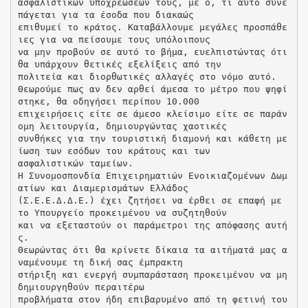
ασφαλιστικών υποχρεώσεών τους, με ό, τι αυτό συνε
πάγεται για τα έσοδα που διακαώς
επιθυμεί το κράτος. Καταβάλλουμε μεγάλες προσπάθε
ιες για να πείσουμε τους υπόλοιπους
να μην προβούν σε αυτό το βήμα, ευελπιστώντας ότι
θα υπάρχουν θετικές εξελίξεις από την
πολιτεία και διορθωτικές αλλαγές στο νόμο αυτό.
Θεωρούμε πως αν δεν αρθεί άμεσα το μέτρο που ψηφί
στηκε, θα οδηγήσει περίπου 10.000
επιχειρήσεις είτε σε άμεσο κλείσιμο είτε σε παράν
ομη λειτουργία, δημιουργώντας χαοτικές
συνθήκες για την τουριστική διαμονή και κάθετη με
ίωση των εσόδων του κράτους και των
ασφαλιστικών ταμείων.
Η Συνομοσπονδία Επιχειρηματιών Ενοικιαζομένων Δωμ
ατίων και Διαμερισμάτων Ελλάδος
(Σ.Ε.Ε.Δ.Δ.Ε.) έχει ζητήσει να έρθει σε επαφή με
το Υπουργείο προκειμένου να συζητηθούν
και να εξεταστούν οι παράμετροι της απόφασης αυτή
ς.
Θεωρώντας ότι θα κρίνετε δίκαια τα αιτήματά μας α
ναμένουμε τη δική σας έμπρακτη
στήριξη και ενεργή συμπαράσταση προκειμένου να μη
δημιουργηθούν περαιτέρω
προβλήματα στον ήδη επιβαρυμένο από τη φετινή του