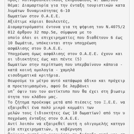
Θέμα: Διαμαρτυρία για την ένταξη τουριστικών κατα
λυμάτων δυναμικότητας 6-10
δωματίων στον Ο.Α.Ε.Ε.
Αξιότιμε κύριοι Βουλευτές,
Διαμαρτυρόμαστε έντονα για τη ψήφιση του Ν.4075/2
012 άρθρου 32 παρ.5α, σύμφωνα με το
οποίο όλοι οι επιχειρηματίες που διαθέτουν 6 έως
10 δωμάτια, υπόκεινται στην υποχρέωση
ασφάλισης στον Ο.Α.Ε.Ε.
Υποχρέωση όμως ασφάλισης στον Ο.Α.Ε.Ε. έχουν και
οι ιδιοκτήτες έως και πέντε (5)
δωματίων στην περίπτωση που υπερβαίνουν κάποια -
κατά κοινή ομολογία - χαμηλά
εισοδηματικά κριτήρια.
Θεωρούμε το μέτρο αυτό κατάφωρα άδικο και πρόχειρ
α προετοιμασμένο, αφού δε λαμβάνει
υπ’ όψιν του τον αντίκτυπο που θα έχει στη βιωσιμ
ότητα του κλάδου μας.
Το ζήτημα προέκυψε μετά από πιέσεις του Ξ.Ε.Ε. να
εξαιρεθεί ένα πολύ μικρό κομμάτι των
μελών τους (ιδιοκτήτες έως 10 δωματίων) από την υ
ποχρέωση ένταξης στον Ο.Α.Ε.Ε.
Αντί λοιπόν να εξαιρεθεί αυτή η ολιγομελής κατηγο
ρία επιχειρηματιών, η κυβέρνηση