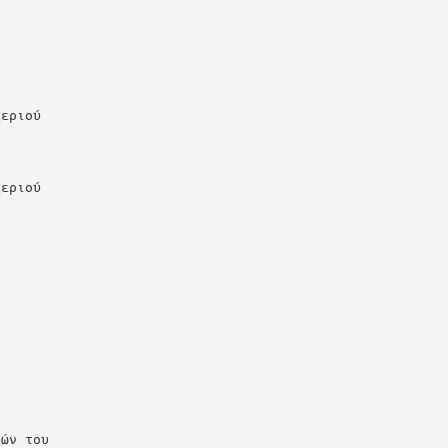
χεριού
χεριού
υών του