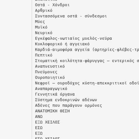
Οστά - Χόνδροι
Αρθρικό
Συντασσόμενα οστά - σύνδεσμοι
Μύες
Μυϊκό
Νευρικό
Εγκέφαλος-νωτιαίος μυελός-νεύρα
Κυκλοφορικό ή αγγειακό
Καρδιά-αιμοφόρα αγγεία (αρτηρίες-φλέβες-τ
Πεπτικό
Στοματική κοιλότητα-φάρυγγας – εντερικός 
Αναπνευστικό
Πνεύμονες
Ουροποιητικό
Νεφροί – ουροδόχος κύστη-απεκκριτικοί οδο
Αναπαραγωγικό
Γεννητικά όργανα
Σύστημα ενδοκρινών αδένων
Αδένες που παράγουν ορμόνες
ΑΝΑΤΟΜΙΚΗ ΘΕΣΗ
ΑΝΩ
ΕΞΩ ΧΕΙΛΟΣ
ΕΣΩ
ΕΞΩ
ΕΣΩ ΧΕΙΛΟΣ