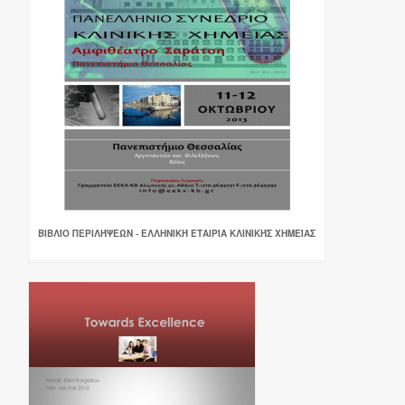
ΒΙΒΛΊΟ ΠΕΡΙΛΉΨΕΩΝ - ΕΛΛΗΝΙΚΉ ΕΤΑΙΡΊΑ ΚΛΙΝΙΚΉΣ ΧΗΜΕΊΑΣ