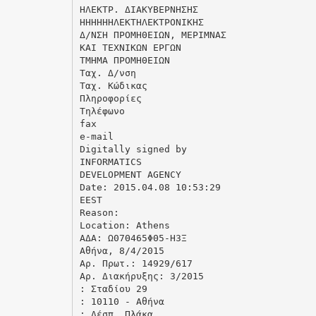
ΗΛΕΚΤΡ. ΔΙΑΚΥΒΕΡΝΗΣΗΣ
ΗΗΗΗΗΗΛΕΚΤΗΛΕΚΤΡΟΝΙΚΗΣ
Δ/ΝΣΗ ΠΡΟΜΗΘΕΙΩΝ, ΜΕΡΙΜΝΑΣ
ΚΑΙ ΤΕΧΝΙΚΩΝ ΕΡΓΩΝ
ΤΜΗΜΑ ΠΡΟΜΗΘΕΙΩΝ
Ταχ. Δ/νση
Ταχ. Κώδικας
Πληροφορίες
Τηλέφωνο
fax
e-mail
Digitally signed by
INFORMATICS
DEVELOPMENT AGENCY
Date: 2015.04.08 10:53:29
EEST
Reason:
Location: Athens
ΑΔΑ: Ω07Θ465ΦΘ5-Η3Ξ
Αθήνα, 8/4/2015
Αρ. Πρωτ.: 14929/617
Αρ. Διακήρυξης: 3/2015
: Σταδίου 29
: 10110 - Αθήνα
: Δέσπ. Πλάκα,