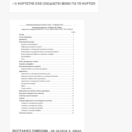
• Ο ΦΟΡΤΙΣΤΉΣ ΈΧΈΙ ΣΧΈΔΙΑΣΤΈΙ ΜΟΝΟ ΓΙΑ ΤΉ ΦΟΡΤΙΣΉ
ΒΙΟΓΡΑΦΙΚΌ ΣΗΜΕΊΩΜΑ - DR GEORGE K. NIKAS