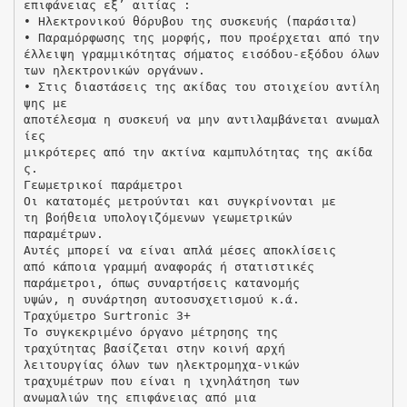
επιφάνειας εξ’ αιτίας :
• Ηλεκτρονικού θόρυβου της συσκευής (παράσιτα)
• Παραμόρφωσης της μορφής, που προέρχεται από την
έλλειψη γραμμικότητας σήματος εισόδου-εξόδου όλων
των ηλεκτρονικών οργάνων.
• Στις διαστάσεις της ακίδας του στοιχείου αντίλη
ψης με
αποτέλεσμα η συσκευή να μην αντιλαμβάνεται ανωμαλ
ίες
μικρότερες από την ακτίνα καμπυλότητας της ακίδα
ς.
Γεωμετρικοί παράμετροι
Οι κατατομές μετρούνται και συγκρίνονται με
τη βοήθεια υπολογιζόμενων γεωμετρικών
παραμέτρων.
Αυτές μπορεί να είναι απλά μέσες αποκλίσεις
από κάποια γραμμή αναφοράς ή στατιστικές
παράμετροι, όπως συναρτήσεις κατανομής
υψών, η συνάρτηση αυτοσυσχετισμού κ.ά.
Τραχύμετρο Surtronic 3+
Το συγκεκριμένο όργανο μέτρησης της
τραχύτητας βασίζεται στην κοινή αρχή
λειτουργίας όλων των ηλεκτρομηχα-νικών
τραχυμέτρων που είναι η ιχνηλάτηση των
ανωμαλιών της επιφάνειας από μια