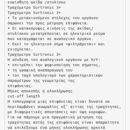
ευαίσθητη ακίδα /στυλίσκο
Τραχύμετρο Surtronic 3+
Τραχύμετρο Surtronic 3+
• Το μετακινούμενο στέλεχος του οργάνου
σαρώνει την προς μέτρηση επιφάνεια.
• Οι κατακόρυφες κινήσεις της ακίδας/
στυλίσκου μετατρέπονται σε ηλεκτρικό ρεύμα
που καταγράφεται σε αναλογικό όργανο.
• Εκεί το ηλεκτρικό σήμα «φιλτράρεται» και
ενισχύεται.
Τραχύμετρο Surtronic 3+
Η σύνδεση του αναλογικού οργάνου με Η/Υ:
• επιτρέπει την ψηφιοποίηση του σήματος,
• τη γραφική αναπαραγωγή του
• τον ταχύ υπολογισμό των χαρακτηριστικών
παραμέτρων της γεωμετρίας της
επιφάνειας.
Μήκος αποκοπής ή ολοκλήρωσης
cut-off length
Η τοπογραφία μιας επιφάνειας είναι δυνατό να
περιλαμβάνει ανωμαλίες εξ’ αιτίας της τραχύτητας,
με διαφορετικές αποστάσεις και ύψη κορυφών.
Για να πάρουμε μια πραγματική μέτρηση της
τραχύτητας αυτής της επιφάνειας είναι απαραίτητο
να επιλέξουμε ένα μήκος ολοκλήρωσης αρκετά