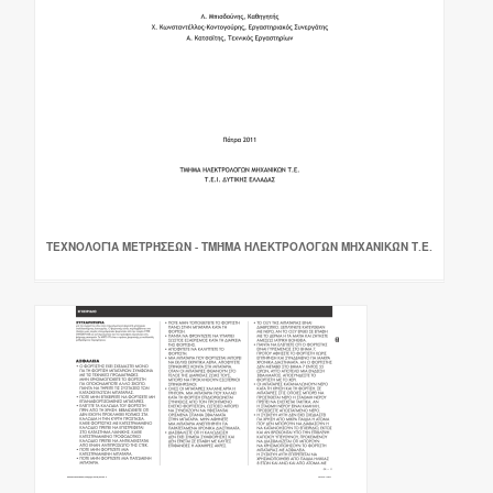
ΤΕΧΝΟΛΟΓΊΑ ΜΕΤΡΉΣΕΩΝ - ΤΜΉΜΑ ΗΛΕΚΤΡΟΛΌΓΩΝ ΜΗΧΑΝΙΚΏΝ Τ.Ε.