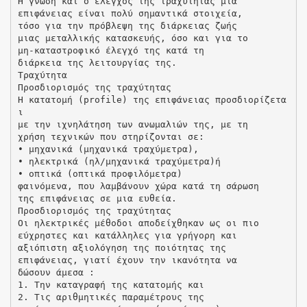
Η γνώση και ο έλεγχος της τραχύτητας μια
επιφάνειας είναι πολύ σημαντικά στοιχεία,
τόσο για την πρόβλεψη της διάρκειας ζωής
μιας μεταλλικής κατασκευής, όσο και για το
μη-καταστροφικό έλεγχό της κατά τη
διάρκεια της λειτουργίας της.
Τραχύτητα
Προσδιορισμός της τραχύτητας
H κατατομή (profile) της επιφάνειας προσδιορίζετα
ι
με την ιχνηλάτηση των ανωμαλιών της, με τη
χρήση τεχνικών που στηρίζονται σε:
• μηχανικά (μηχανικά τραχύμετρα),
• ηλεκτρικά (ηλ/μηχανικά τραχύμετρα)ή
• οπτικά (οπτικά προφιλόμετρα)
φαινόμενα, που λαμβάνουν χώρα κατά τη σάρωση
της επιφάνειας σε μια ευθεία.
Προσδιορισμός της τραχύτητας
Οι ηλεκτρικές μέθοδοι αποδείχθηκαν ως οι πιο
εύχρηστες και κατάλληλες για γρήγορη και
αξιόπιστη αξιολόγηση της ποιότητας της
επιφάνειας, γιατί έχουν την ικανότητα να
δώσουν άμεσα :
1. Την καταγραφή της κατατομής και
2. Τις αριθμητικές παραμέτρους της