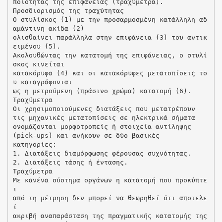
ποιότητας της επιφάνειας (τραχύμετρα).
Προσδιορισμός της τραχύτητας
Ο στυλίσκος (1) με την προσαρμοσμένη κατάλληλη αδ
αμάντινη ακίδα (2)
ολισθαίνει παράλληλα στην επιφάνεια (3) του αντικ
ειμένου (5).
Ακολουθώντας την κατατομή της επιφάνειας, ο στυλί
σκος κινείται
κατακόρυφα (4) και οι κατακόρυφες μετατοπίσεις το
υ καταγράφονται
ως η μετρούμενη (πράσινο χρώμα) κατατομή (6).
Τραχύμετρα
Οι χρησιμοποιούμενες διατάξεις που μετατρέπουν
τις μηχανικές μετατοπίσεις σε ηλεκτρικά σήματα
ονομάζονται μορφοτροπείς ή στοιχεία αντίληψης
(pick-ups) και ανήκουν σε δύο βασικές
κατηγορίες:
1. Διατάξεις διαμόρφωσης φέρουσας συχνότητας.
2. Διατάξεις τάσης ή έντασης.
Τραχύμετρα
Με κανένα σύστημα οργάνων η κατατομή που προκύπτε
ι
από τη μέτρηση δεν μπορεί να θεωρηθεί ότι αποτελε
ί
ακριβή αναπαράσταση της πραγματικής κατατομής της