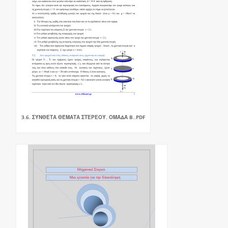
3.6. ΣΎΝΘΕΤΑ ΘΈΜΑΤΑ ΣΤΕΡΕΟΎ. ΟΜΆΔΑ B..PDF