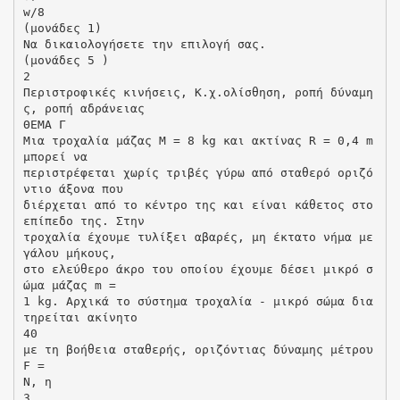
w/8
(μονάδες 1)
Να δικαιολογήσετε την επιλογή σας.
(μονάδες 5 )
2
Περιστροφικές κινήσεις, Κ.χ.ολίσθηση, ροπή δύναμη
ς, ροπή αδράνειας
ΘΕΜΑ Γ
Μια τροχαλία μάζας Μ = 8 kg και ακτίνας R = 0,4 m
μπορεί να
περιστρέφεται χωρίς τριβές γύρω από σταθερό οριζό
ντιο άξονα που
διέρχεται από το κέντρο της και είναι κάθετος στο
επίπεδο της. Στην
τροχαλία έχουμε τυλίξει αβαρές, μη έκτατο νήμα με
γάλου μήκους,
στο ελεύθερο άκρο του οποίου έχουμε δέσει μικρό σ
ώμα μάζας m =
1 kg. Αρχικά το σύστημα τροχαλία - μικρό σώμα δια
τηρείται ακίνητο
40
με τη βοήθεια σταθερής, οριζόντιας δύναμης μέτρου
F =
Ν, η
3