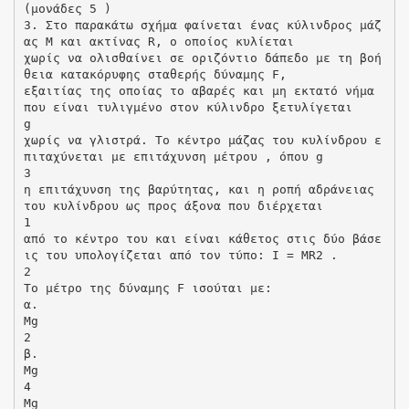
(μονάδες 5 )
3. Στο παρακάτω σχήμα φαίνεται ένας κύλινδρος μάζ
ας Μ και ακτίνας R, ο οποίος κυλίεται
χωρίς να ολισθαίνει σε οριζόντιο δάπεδο με τη βοή
θεια κατακόρυφης σταθερής δύναμης F,
εξαιτίας της οποίας το αβαρές και μη εκτατό νήμα
που είναι τυλιγμένο στον κύλινδρο ξετυλίγεται
g
χωρίς να γλιστρά. Το κέντρο μάζας του κυλίνδρου ε
πιταχύνεται με επιτάχυνση μέτρου , όπου g
3
η επιτάχυνση της βαρύτητας, και η ροπή αδράνειας
του κυλίνδρου ως προς άξονα που διέρχεται
1
από το κέντρο του και είναι κάθετος στις δύο βάσε
ις του υπολογίζεται από τον τύπο: I = MR2 .
2
Το μέτρο της δύναμης F ισούται με:
α.
Mg
2
β.
Mg
4
Mg