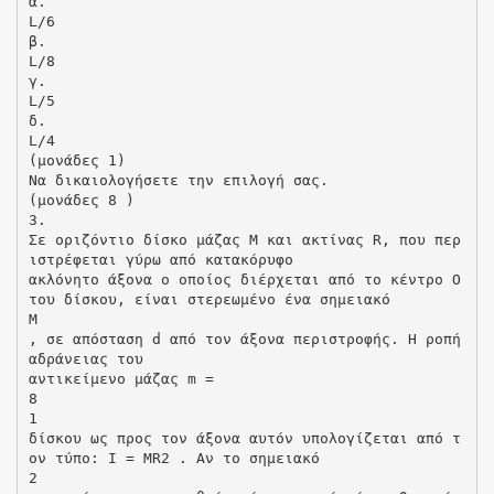
α.
L/6
β.
L/8
γ.
L/5
δ.
L/4
(μονάδες 1)
Να δικαιολογήσετε την επιλογή σας.
(μονάδες 8 )
3.
Σε οριζόντιο δίσκο μάζας Μ και ακτίνας R, που περ
ιστρέφεται γύρω από κατακόρυφο
ακλόνητο άξονα ο οποίος διέρχεται από το κέντρο Ο
του δίσκου, είναι στερεωμένο ένα σημειακό
M
, σε απόσταση d από τον άξονα περιστροφής. Η ροπή
αδράνειας του
αντικείμενο μάζας m =
8
1
δίσκου ως προς τον άξονα αυτόν υπολογίζεται από τ
ον τύπο: I = MR2 . Αν το σημειακό
2