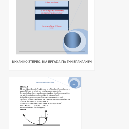
ΜΗΧΑΝΙΚΌ ΣΤΕΡΕΌ. ΜΙΑ ΕΡΓΑΣΊΑ ΓΙΑ ΤΗΝ ΕΠΑΝΆΛΗΨΗ