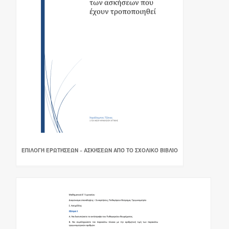
ΕΠΙΛΟΓΉ ΕΡΩΤΉΣΕΩΝ – ΑΣΚΉΣΕΩΝ ΑΠΌ ΤΟ ΣΧΟΛΙΚΌ ΒΙΒΛΊΟ