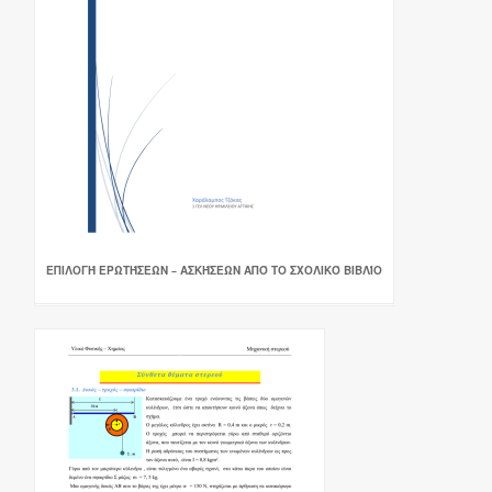
ΕΠΙΛΟΓΉ ΕΡΩΤΉΣΕΩΝ – ΑΣΚΉΣΕΩΝ ΑΠΌ ΤΟ ΣΧΟΛΙΚΌ ΒΙΒΛΊΟ