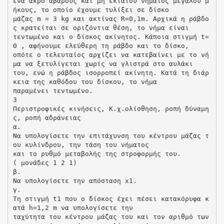
ένα άκρο αβαρούς και μη εκτατού νήματος μεγάλου μ
ήκους, το οποίο έχουμε τυλίξει σε δίσκο
μάζας m = 3 kg και ακτίνας R=0,1m. Αρχικά η ράβδο
ς κρατείται σε οριζόντια θέση, το νήμα είναι
τεντωμένο και ο δίσκος ακίνητος. Κάποια στιγμή t=
0 , αφήνουμε ελεύθερη τη ράβδο και το δίσκο,
οπότε ο τελευταίος αρχίζει να κατεβαίνει με το νή
μα να ξετυλίγεται χωρίς να γλιστρά στο αυλάκι
του, ενώ η ράβδος ισορροπεί ακίνητη. Κατά τη διάρ
κεια της καθόδου του δίσκου, το νήμα
παραμένει τεντωμένο.
3
Περιστροφικές κινήσεις, Κ.χ.ολίσθηση, ροπή δύναμη
ς, ροπή αδράνειας
α.
Να υπολογίσετε την επιτάχυνση του κέντρου μάζας τ
ου κυλίνδρου, την τάση του νήματος
και το ρυθμό μεταβολής της στροφορμής του.
( μονάδες 1 2 1)
β.
Να υπολογίσετε την απόσταση x1.
γ.
Τη στιγμή t1 που ο δίσκος έχει πέσει κατακόρυφα κ
ατά h=1,2 m να υπολογίσετε την
ταχύτητα του κέντρου μάζας του και τον αριθμό των