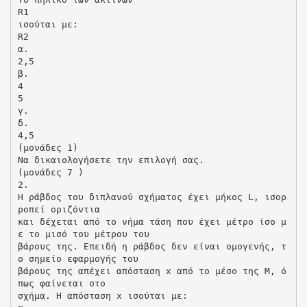
R1
ισούται με:
R2
α.
2,5
β.
4
5
γ.
δ.
4,5
(μονάδες 1)
Να δικαιολογήσετε την επιλογή σας.
(μονάδες 7 )
2.
Η ράβδος του διπλανού σχήματος έχει μήκος L, ισορ
ροπεί οριζόντια
και δέχεται από το νήμα τάση που έχει μέτρο ίσο μ
ε το μισό του μέτρου του
βάρους της. Επειδή η ράβδος δεν είναι ομογενής, τ
ο σημείο εφαρμογής του
βάρους της απέχει απόσταση x από το μέσο της Μ, ό
πως φαίνεται στο
σχήμα. Η απόσταση x ισούται με: