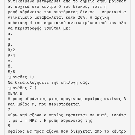
αντικείμενο μεταφερθεί από το σημείο όπου βρισκότ
αν αρχικά στο κέντρο Ο του δίσκου, τότε η
ροπή αδράνειας του συστήματος δίσκος - σημειακό α
ντικείμενο μεταβάλλεται κατά 20%. Η αρχική
απόσταση d του σημειακού αντικειμένου από τον άξο
να περιστροφής ισούται με:
α.
R
β.
R/2
R/4
γ.
δ.
R/8
(μονάδες 1)
Να δικαιολογήσετε την επιλογή σας.
(μονάδες 7 )
ΘΕΜΑ Β
Η ροπή αδράνειας μιας ομογενούς σφαίρας ακτίνας R
και μάζας Μ, που περιστρέφεται
7
γύρω από άξονα ο οποίος εφάπτεται σε αυτή, ισούτα
ι με I = MR2 . Η ροπή αδράνειας της
5
σφαίρας ως προς άξονα που διέρχεται από το κέντρο