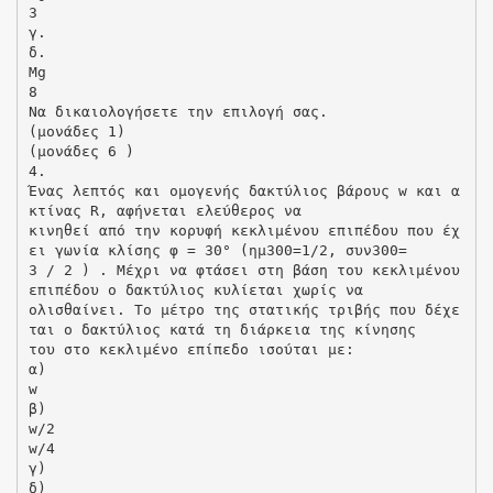
3
γ.
δ.
Mg
8
Να δικαιολογήσετε την επιλογή σας.
(μονάδες 1)
(μονάδες 6 )
4.
Ένας λεπτός και ομογενής δακτύλιος βάρους w και α
κτίνας R, αφήνεται ελεύθερος να
κινηθεί από την κορυφή κεκλιμένου επιπέδου που έχ
ει γωνία κλίσης φ = 30° (ημ300=1/2, συν300=
3 / 2 ) . Μέχρι να φτάσει στη βάση του κεκλιμένου
επιπέδου ο δακτύλιος κυλίεται χωρίς να
ολισθαίνει. Το μέτρο της στατικής τριβής που δέχε
ται ο δακτύλιος κατά τη διάρκεια της κίνησης
του στο κεκλιμένο επίπεδο ισούται με:
α)
w
β)
w/2
w/4
γ)
δ)