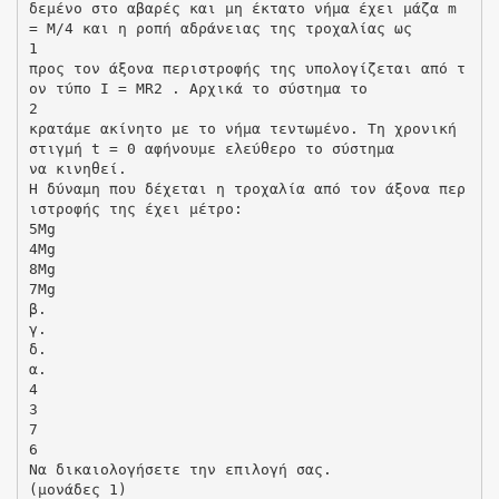
δεμένο στο αβαρές και μη έκτατο νήμα έχει μάζα m
= Μ/4 και η ροπή αδράνειας της τροχαλίας ως
1
προς τον άξονα περιστροφής της υπολογίζεται από τ
ον τύπο I = MR2 . Αρχικά το σύστημα το
2
κρατάμε ακίνητο με το νήμα τεντωμένο. Τη χρονική
στιγμή t = 0 αφήνουμε ελεύθερο το σύστημα
να κινηθεί.
Η δύναμη που δέχεται η τροχαλία από τον άξονα περ
ιστροφής της έχει μέτρο:
5Mg
4Mg
8Mg
7Mg
β.
γ.
δ.
α.
4
3
7
6
Να δικαιολογήσετε την επιλογή σας.
(μονάδες 1)