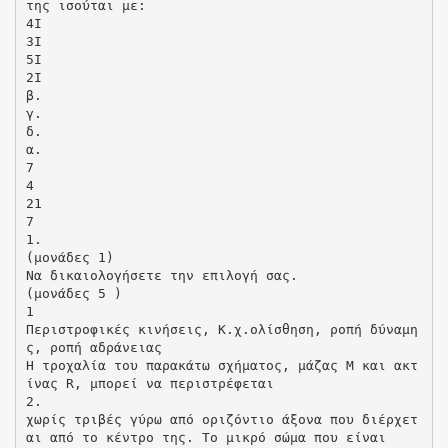
της ισούται με:
4I
3I
5I
2I
β.
γ.
δ.
α.
7
4
21
7
1.
(μονάδες 1)
Να δικαιολογήσετε την επιλογή σας.
(μονάδες 5 )
1
Περιστροφικές κινήσεις, Κ.χ.ολίσθηση, ροπή δύναμη
ς, ροπή αδράνειας
Η τροχαλία του παρακάτω σχήματος, μάζας Μ και ακτ
ίνας R, μπορεί να περιστρέφεται
2.
χωρίς τριβές γύρω από οριζόντιο άξονα που διέρχετ
αι από το κέντρο της. Το μικρό σώμα που είναι