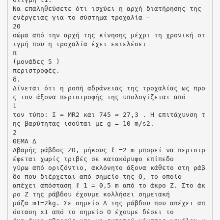
Να επαληθεύσετε ότι ισχύει η αρχή διατήρησης της
ενέργειας για το σύστημα τροχαλία –
20
σώμα από την αρχή της κίνησης μέχρι τη χρονική στ
ιγμή που η τροχαλία έχει εκτελέσει
π
(μονάδες 5 )
περιστροφές.
δ.
Δίνεται ότι η ροπή αδράνειας της τροχαλίας ως προ
ς τον άξονα περιστροφής της υπολογίζεται από
1
τον τύπο: I = MR2 και 745 ≃ 27,3 . Η επιτάχυνση τ
ης βαρύτητας ισούται με g = 10 m/s2.
2
ΘΕΜΑ Δ
Αβαρής ράβδος ΖΘ, μήκους ℓ =2 m μπορεί να περιστρ
έφεται χωρίς τριβές σε κατακόρυφο επίπεδο
γύρω από οριζόντιο, ακλόνητο άξονα κάθετο στη ράβ
δο που διέρχεται από σημείο της Ο, το οποίο
απέχει απόσταση ℓ 1 = 0,5 m από το άκρο Ζ. Στο άκ
ρο Ζ της ράβδου έχουμε κολλήσει σημειακή
μάζα m1=2kg. Σε σημείο Δ της ράβδου που απέχει απ
όσταση x1 από το σημείο Ο έχουμε δέσει το