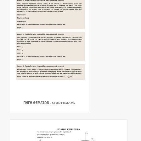
ΠΗΓΉ ΘΕΜΆΤΩΝ : STUDY4EXAMS