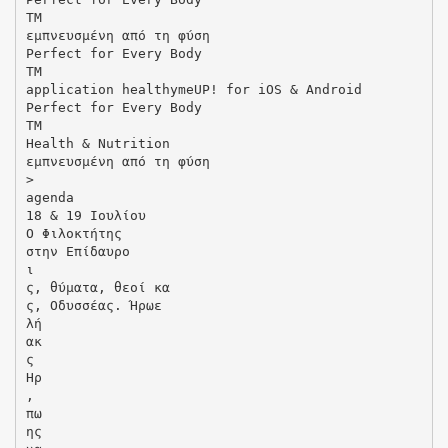
TM
εμπνευσμένη από τη φύση
Perfect for Every Body
TM
application healthymeUP! for iOS & Android
Perfect for Every Body
TM
Health & Nutrition
εμπνευσμένη από τη φύση
>
agenda
18 & 19 Ιουλίου
Ο Φιλοκτήτης
στην Επίδαυρο
ι
ς, θύματα, θεοί κα
ς, Οδυσσέας. Ήρωε
λή
ακ
ς
Ηρ
,
πω
ης