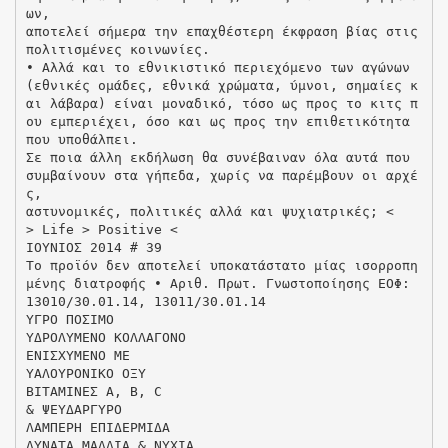
ων,
αποτελεί σήμερα την επαχθέστερη έκφραση βίας στις
πολιτισμένες κοινωνίες.
• Αλλά και το εθνικιστικό περιεχόμενο των αγώνων
(εθνικές ομάδες, εθνικά χρώματα, ύμνοι, σημαίες κ
αι λάβαρα) είναι μοναδικό, τόσο ως προς το κιτς π
ου εμπεριέχει, όσο και ως προς την επιθετικότητα
που υποθάλπει.
Σε ποια άλλη εκδήλωση θα συνέβαιναν όλα αυτά που
συμβαίνουν στα γήπεδα, χωρίς να παρέμβουν οι αρχέ
ς,
αστυνομικές, πολιτικές αλλά και ψυχιατρικές; <
> Life > Positive <
ΙΟΥΝΙΟΣ 2014 # 39
To προϊόν δεν αποτελεί υποκατάστατο μίας ισορροπη
μένης διατροφής • Αριθ. Πρωτ. Γνωστοποίησης ΕΟΦ:
13010/30.01.14, 13011/30.01.14
ΥΓΡΟ ΠΟΣΙΜΟ
ΥΔΡΟΛΥΜΕΝΟ ΚΟΛΛΑΓΟΝΟ
ΕΝΙΣΧΥΜΕΝΟ ΜΕ
ΥΑΛΟΥΡΟΝΙΚΟ ΟΞΥ
ΒΙΤΑΜΙΝΕΣ A, B, C
& ΨΕΥΔΑΡΓΥΡΟ
ΛΑΜΠΕΡΗ ΕΠΙΔΕΡΜΙΔΑ
ΔΥΝΑΤΑ ΜΑΛΛΙΑ & ΝΥΧΙΑ