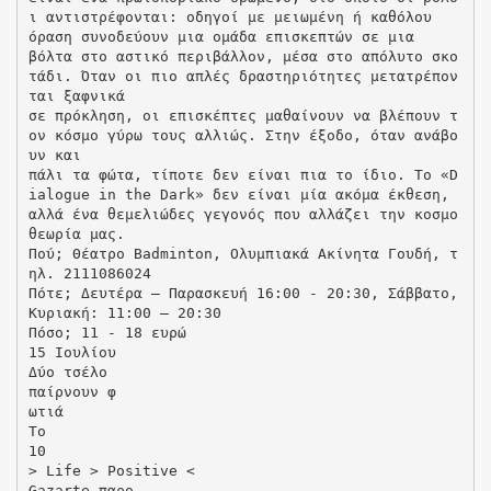
ι αντιστρέφονται: οδηγοί με μειωμένη ή καθόλου
όραση συνοδεύουν μια ομάδα επισκεπτών σε μια
βόλτα στο αστικό περιβάλλον, μέσα στο απόλυτο σκο
τάδι. Όταν οι πιο απλές δραστηριότητες μετατρέπον
ται ξαφνικά
σε πρόκληση, οι επισκέπτες μαθαίνουν να βλέπουν τ
ον κόσμο γύρω τους αλλιώς. Στην έξοδο, όταν ανάβο
υν και
πάλι τα φώτα, τίποτε δεν είναι πια το ίδιο. Το «D
ialogue in the Dark» δεν είναι μία ακόμα έκθεση,
αλλά ένα θεμελιώδες γεγονός που αλλάζει την κοσμο
θεωρία μας.
Πού; Θέατρο Badminton, Ολυμπιακά Ακίνητα Γουδή, τ
ηλ. 2111086024
Πότε; Δευτέρα – Παρασκευή 16:00 - 20:30, Σάββατο,
Κυριακή: 11:00 – 20:30
Πόσο; 11 - 18 ευρώ
15 Ιουλίου
Δύο τσέλο
παίρνουν φ
ωτιά
To
10
> Life > Positive <
Gazarte παρο