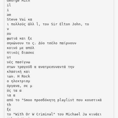
George Mich
il
i
ae
Steve Vai κα
ι πολλούς άλλ l, τον Sir Elton John, το
ν
ου
φωτιά και ξε
σηκώνουν το ς. Δύο τσέλο παίρνουν
κοινό με απόλ
πτικές διασκε
υτ
υές πασίγνω
στων τραγούδ α ανατρεσυναντά την
κλασική και
ιων. H Rock
ο ηλεκτρισμ
όργανα, σε μ
ός τα α
ια α
από το "Smoo προσδόκητη playlist που κουστικά
th
ξε
το "With Or W Criminal" του Michael Ja κινάει