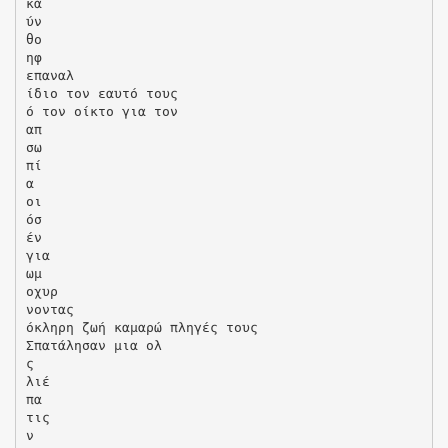
κα
ύν
θο
ηφ
επαναλ
ίδιο τον εαυτό τους
ό τον οίκτο για τον
απ
σω
πί
α
οι
όσ
έν
για
ωμ
οχυρ
νοντας
όκληρη ζωή καμαρώ πληγές τους
Σπατάλησαν μια ολ
ς
λιέ
πα
τις
ν