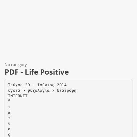
No category
PDF - Life Positive
Tεύχος 39 - Iούνιος 2014
υγεία > ψυχολογία > διατροφή
INTERNET
”
ι
α
τ
ν
ο
ζ