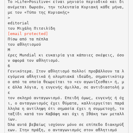
Το >Life>Positive< είναι μηνιαίο περιοδικό και δι
ανέμεται δωρεάν, την τελευταία Κυριακή κάθε μήνα,
με τον «Τύπο της Κυριακής»
>
editοrial
[email protected]
Πίσω από τα πέπλα
του αθλητισμού
Μ
έρες Mundial κι ευκαιρία για κάποιες σκέψεις, όσο
ν αφορά τον αθλητισμό.
6
Γενικότερα. Στον αθλητισμό πολλοί προβάλλουν τα λ
εγόμενα αθλητικά ή ολυμπιακά ιδεώδη, σημαντικότερ
ο από τα οποία θεωρείται το «ευ αγωνίζεσθαι» ή, μ
ε άλλα λόγια, η ευγενής άμιλλα, σε αντιδιαστολή μ
ε
τον σκληρό ανταγωνισμό. Επειδή όμως, ευγενής ή όχ
ι, ο ανταγωνισμός έχει θύματα, καλλιεργείται παρά
λληλα η αντίληψη ότι σημασία έχει η συμμετοχή, το
ταξίδι κατά τον Καβάφη και όχι η Ιθάκη των μεταλλ
ίων.
Όλα αυτά βεβαίως ισχύουν μόνο σε επίπεδο διακηρύξ
εων. Στην πράξη, ο ανταγωνισμός στον αθλητισμό