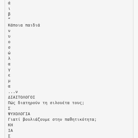
ά
ι
β
“
Κάποια παιδιά
ν
υ
ο
σ
ώ
λ
α
γ
ε
µ
α
...ν
ΔΙΑΙΤΟΛΟΓΟΙ
Πώς διατηρούν τη σιλουέτα τους;
Σ
ΨΥΧΟΛΟΓΙΑ
Γιατί βουλιάζουµε στην παθητικότητα;
ΚΗ
ΙΑ
Σ