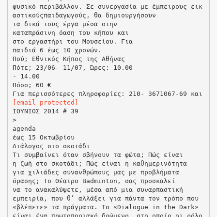
φυσικό περιβάλλον. Σε συνεργασία με έμπειρους εικ
αστικούςπαιδαγωγούς, θα δημιουργήσουν
τα δικά τους έργα μέσα στην
καταπράσινη όαση του κήπου και
στο εργαστήρι του Μουσείου. Για
παιδιά 6 έως 10 χρονών.
Πού; Εθνικός Κήπος της Αθήνας
Πότε; 23/06- 11/07, Ώρες: 10.00
- 14.00
Πόσο; 60 €
[email protected]
ΙΟΥΝΙΟΣ 2014 # 39
>
agenda
έως 15 Οκτωβρίου
Διάλογος στο σκοτάδι
Τι συμβαίνει όταν σβήνουν τα φώτα; Πώς είναι
η ζωή στο σκοτάδι; Πώς είναι η καθημερινότητα
για χιλιάδες συνανθρώπους μας με προβλήματα
όρασης; Το Θέατρο Badminton, σας προσκαλεί
να το ανακαλύψετε, μέσα από μια συναρπαστική
εμπειρία, που θ’ αλλάξει για πάντα τον τρόπο που
«βλέπετε» τα πράγματα. Το «Dialogue in the Dark»
είναι ένα πρωτοποριακό δρώμενο, στο οποίο οι ρόλο