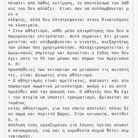
πέναλτι από λάθος εκτίμηση, το αποτέλεσμα του λάθ
ους του δεν αλλάζει. Είναι σαν να συλλαμβάνεται μ
εν ο
κλέφτης, αλλά δεν επιστρέφονται στους δικαιούχους
τα κλοπιμαία.
• Στον αθλητισμό, κάθε μέσο επικράτησης που δεν α
παγορεύεται επιτρέπεται. Αυτό σημαίνει ότι χειροκ
ροτείται και επιβραβεύεται ο νικητής, ανεξαρτήτως
των μέσων που χρησιμοποίησε. Καταχειροκροτείται ο
Αμερικανός σπρίντερ και αγνοείται ο Ινδός που δεν
έχει ούτε το 5% των μέσων και πόρων του Αμερικανο
ύ. Οι
προσπάθειες των κοινωνιών να μειώσουν τις ανισότη
τες, είναι άγνωστες στον αθλητισμό.
• Ο αθλητισμός είναι αμείλικτος, απέναντι και στο
παραμικρό σωματικό μειονέκτημα, ακόμη κι αν αυτό
προέλθει από την άσκησή του. Ο αθλητής που θα έχε
ι την ατυχία να υποστεί τραυματισμό, βρίσκεται αυ
τομάτως
εκτός αθλητισμού, για τον οποίο αποτελεί πλέον ξέ
νο σώμα και περιττό βάρος. Στην κοινωνία, αντίθετ
α, η
απόλυση ενός εργαζομένου για λόγους υγείας συναντ
ά κατακραυγή, ενώ και η νομοθεσία συχνά θέτει περ
ιορισμούς.