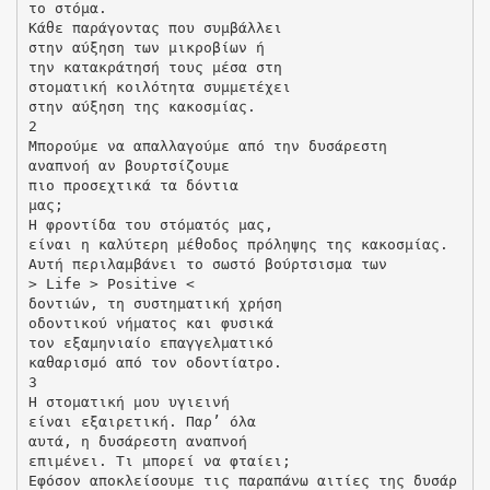
το στόμα.
Κάθε παράγοντας που συμβάλλει
στην αύξηση των μικροβίων ή
την κατακράτησή τους μέσα στη
στοματική κοιλότητα συμμετέχει
στην αύξηση της κακοσμίας.
2
Μπορούμε να απαλλαγούμε από την δυσάρεστη
αναπνοή αν βουρτσίζουμε
πιο προσεχτικά τα δόντια
μας;
Η φροντίδα του στόματός μας,
είναι η καλύτερη μέθοδος πρόληψης της κακοσμίας.
Αυτή περιλαμβάνει το σωστό βούρτσισμα των
> Life > Positive <
δοντιών, τη συστηματική χρήση
οδοντικού νήματος και φυσικά
τον εξαμηνιαίο επαγγελματικό
καθαρισμό από τον οδοντίατρο.
3
Η στοματική μου υγιεινή
είναι εξαιρετική. Παρ’ όλα
αυτά, η δυσάρεστη αναπνοή
επιμένει. Τι μπορεί να φταίει;
Εφόσον αποκλείσουμε τις παραπάνω αιτίες της δυσάρ