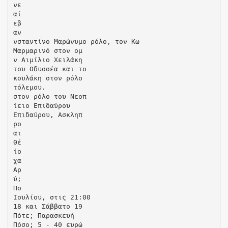
νε
αί
εβ
αν
νσταντίνο Μαρώνυμο ρόλο, τον Κω
Μαρμαρινό στον ομ
ν Αιμίλιο Χειλάκη
του Οδυσσέα και το
κουλάκη στον ρόλο
τόλεμου.
στον ρόλο του Νεοπ
ίειο Επιδαύρου
Επιδαύρου, Ασκληπ
ρο
ατ
Θέ
ίο
χα
Αρ
ύ;
Πο
Ιουλίου, στις 21:00
18 και Σάββατο 19
Πότε; Παρασκευή
Πόσο; 5 - 40 ευρώ