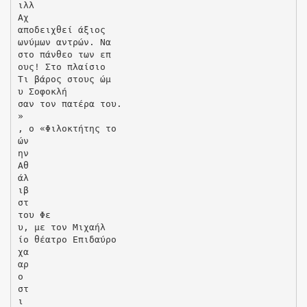
ιλλ
Αχ
αποδειχθεί άξιος
ωνύμων αντρών. Να
στο πάνθεο των επ
ους! Στο πλαίσιο
Τι βάρος στους ώμ
υ Σοφοκλή
σαν τον πατέρα του.
»
, ο «Φιλοκτήτης το
ών
ην
Αθ
άλ
ιβ
στ
του Φε
υ, με τον Μιχαήλ
ίο θέατρο Επιδαύρο
χα
αρ
ο
στ
ι