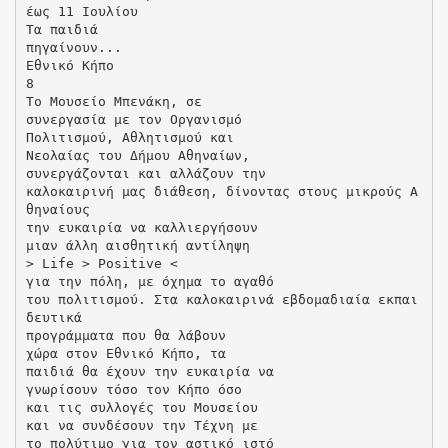
έως 11 Ιουλίου
Τα παιδιά
πηγαίνουν...
Εθνικό Κήπο
8
Το Μουσείο Μπενάκη, σε
συνεργασία με τον Οργανισμό
Πολιτισμού, Αθλητισμού και
Νεολαίας του Δήμου Αθηναίων,
συνεργάζονται και αλλάζουν την
καλοκαιρινή μας διάθεση, δίνοντας στους μικρούς Α
θηναίους
την ευκαιρία να καλλιεργήσουν
μιαν άλλη αισθητική αντίληψη
> Life > Positive <
για την πόλη, με όχημα το αγαθό
του πολιτισμού. Στα καλοκαιρινά εβδομαδιαία εκπαι
δευτικά
προγράμματα που θα λάβουν
χώρα στον Εθνικό Κήπο, τα
παιδιά θα έχουν την ευκαιρία να
γνωρίσουν τόσο τον Κήπο όσο
και τις συλλογές του Μουσείου
και να συνδέσουν την Τέχνη με
το πολύτιμο για τον αστικό ιστό