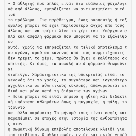
• Ο αθλητής που απλώς είναι πιο ευάλωτος ψυχολογι
κά από άλλους, εμποδίζεται να αντιμετωπίσει αυτό
του
το πρόβλημα. Για παράδειγμα, ένας σκοπευτής ή τοξ
οβόλος μπορεί να έχει περισσότερο άγχος από τους
άλλους και να τρέμει λίγο το χέρι του. Υπάρχουν α
πλά και ασφαλή φάρμακα που μπορούν να το εξαλείψο
υν
αυτό, χωρίς να επηρεάζεται το τελικό αποτέλεσμα τ
ου αγώνα, αφού αν κανενός από τους συμμετέχοντες
δεν τρέμει το χέρι, πρώτος θα βγει ο καλύτερος σκ
οπευτής. Κι όμως, τα ασφαλή αυτά φάρμακα θεωρούντ
αι
ντόπινγκ. Χαρακτηριστικό της υποκρισίας είναι το
γεγονός ότι το χασίς, το συχνότερο και ισχυρότερο
αγχολυτικό σε αθλητικούς κύκλους, απαγορεύεται ει
δικά και μόνο κατά τη διάρκεια των αγώνων.
• Ποια μπορεί να είναι σήμερα η ηθική και διδακτι
κή υπόσταση αθλημάτων όπως η πυγμαχία, η πάλη, το
τζούντο
και άλλα παρόμοια; Το μήνυμά τους είναι σαφές και
παραπέμπει σε εποχές στην ιστορία της ανθρωπότητα
ς όταν
η σωματική δύναμη επιβολής αποτελούσε κλειδί για
την επιβίωση. Ο αθλητισμός, εντός και εκτός γηπέδ