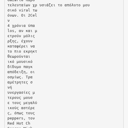
τελευταίων χρ υσιάζει το απόλυτο μου
σικό viral τω
όνων. Οι 2Cel
ν
4 χρόνια ύπα
los, αν και μ
ετρούν μόλις
ρξης, έχουν
καταφέρει να
το πιο εκρηκτ
θεωρούνται
ικό μουσικό
δίδυμο παγκ
απόδειξη, οι
οσμίως. Τρα
αμέτρητες σ
νή
υνεργασίες μ
τερους μουσ
ε τους μεγαλύ
ικούς αστέρε
ς, όπως τους
peppers, τον
Red Hot Ch