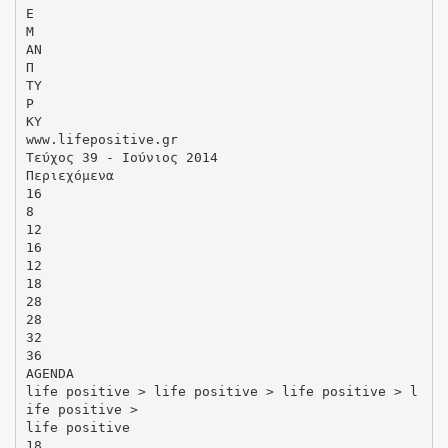
Ε
Μ
ΑΝ
Π
ΤΥ
Ρ
ΚΥ
www.lifepositive.gr
Tεύχος 39 - Iούνιος 2014
Περιεχόμενα
16
8
12
16
12
18
28
28
32
36
AGENDA
life positive > life positive > life positive > l
ife positive >
life positive
18