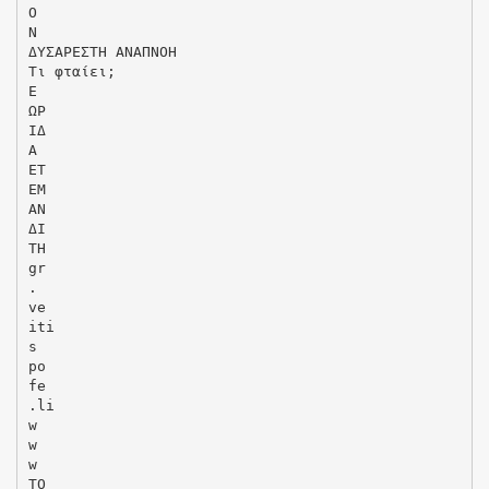
Ο
Ν
ΔΥΣΑΡΕΣΤΗ ΑΝΑΠΝΟΗ
Τι φταίει;
Ε
ΩΡ
ΙΔ
Α
ΕΤ
ΕΜ
ΑΝ
ΔΙ
ΤΗ
gr
.
ve
iti
s
po
fe
.li
w
w
w
ΤΟ