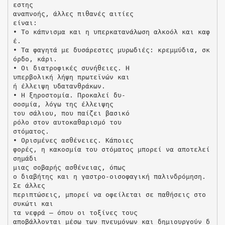
εστης
αναπνοής, άλλες πιθανές αιτίες
είναι:
• Το κάπνισμα και η υπερκατανάλωση αλκοόλ και καφ
έ.
• Τα φαγητά με δυσάρεστες μυρωδιές: κρεμμύδια, σκ
όρδο, κάρι.
• Οι διατροφικές συνήθειες. Η
υπερβολική λήψη πρωτεϊνών και
ή έλλειψη υδατανθράκων.
• Η ξηροστομία. Προκαλεί δυ-
σοσμία, λόγω της έλλειψης
του σάλιου, που παίζει βασικό
ρόλο στον αυτοκαθαρισμό του
στόματος.
• Ορισμένες ασθένειες. Κάποιες
φορές, η κακοσμία του στόματος μπορεί να αποτελεί
σημάδι
μιας σοβαρής ασθένειας, όπως
ο διαβήτης και η γαστρο-οισοφαγική παλινδρόμηση.
Σε άλλες
περιπτώσεις, μπορεί να οφείλεται σε παθήσεις στο
συκώτι και
τα νεφρά – όπου οι τοξίνες τους
αποβάλλονται μέσω των πνευμόνων και δημιουργούν δ