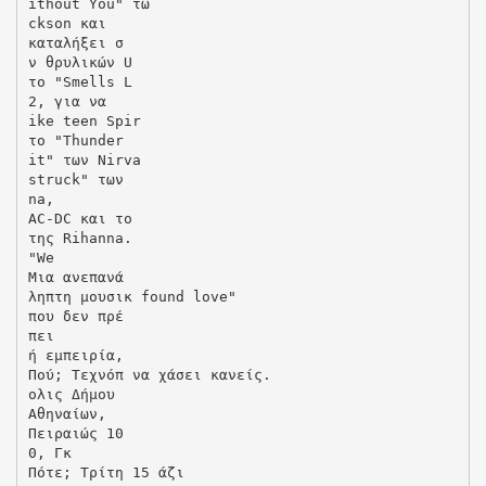
ithout You" τω
ckson και
καταλήξει σ
ν θρυλικών U
το "Smells L
2, για να
ike teen Spir
το "Thunder
it" των Nirva
struck" των
na,
AC-DC και το
της Rihanna.
"We
Μια ανεπανά
ληπτη μουσικ found love"
που δεν πρέ
πει
ή εμπειρία,
Πού; Τεχνόπ να χάσει κανείς.
ολις Δήμου
Αθηναίων,
Πειραιώς 10
0, Γκ
Πότε; Τρίτη 15 άζι