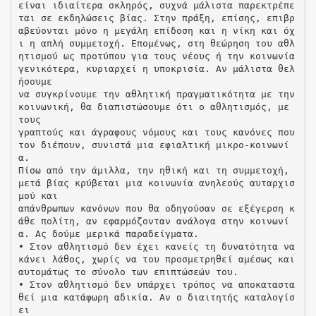
είναι ιδιαίτερα σκληρός, συχνά μάλιστα παρεκτρέπε
ται σε εκδηλώσεις βίας. Στην πράξη, επίσης, επιβρ
αβεύονται μόνο η μεγάλη επίδοση και η νίκη και όχ
ι η απλή συμμετοχή. Επομένως, στη θεώρηση του αθλ
ητισμού ως προτύπου για τους νέους ή την κοινωνία
γενικότερα, κυριαρχεί η υποκρισία. Αν μάλιστα θελ
ήσουμε
να συγκρίνουμε την αθλητική πραγματικότητα με την
κοινωνική, θα διαπιστώσουμε ότι ο αθλητισμός, με
τους
γραπτούς και άγραφους νόμους και τους κανόνες που
τον διέπουν, συνιστά μια εφιαλτική μικρο-κοινωνί
α.
Πίσω από την άμιλλα, την ηθική και τη συμμετοχή,
μετά βίας κρύβεται μια κοινωνία ανηλεούς αυταρχισ
μού και
απάνθρωπων κανόνων που θα οδηγούσαν σε εξέγερση κ
άθε πολίτη, αν εφαρμόζονταν ανάλογα στην κοινωνί
α. Ας δούμε μερικά παραδείγματα.
• Στον αθλητισμό δεν έχει κανείς τη δυνατότητα να
κάνει λάθος, χωρίς να του προσμετρηθεί αμέσως και
αυτομάτως το σύνολο των επιπτώσεών του.
• Στον αθλητισμό δεν υπάρχει τρόπος να αποκαταστα
θεί μια κατάφωρη αδικία. Αν ο διαιτητής καταλογίσ
ει