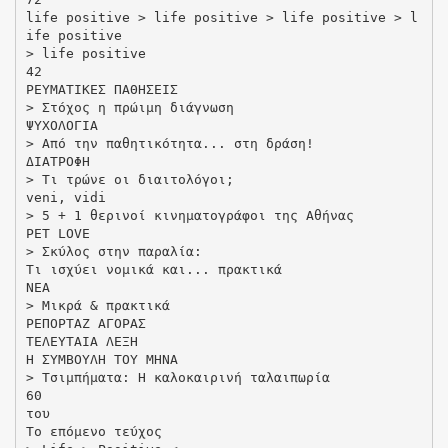
life positive > life positive > life positive > l
ife positive
> life positive
42
ΡΕΥΜΑΤΙΚΕΣ ΠΑΘΗΣΕΙΣ
> Στόχος η πρώιμη διάγνωση
ΨΥΧΟΛΟΓΙΑ
> Από την παθητικότητα... στη δράση!
ΔΙΑΤΡΟΦΗ
> Τι τρώνε οι διαιτολόγοι;
veni, vidi
> 5 + 1 θερινοί κινηματογράφοι της Αθήνας
PET LOVE
> Σκύλος στην παραλία:
Τι ισχύει νομικά και... πρακτικά
ΝΕΑ
> Μικρά & πρακτικά
ΡΕΠΟΡΤΑΖ ΑΓΟΡΑΣ
ΤΕΛΕΥΤΑΙΑ ΛΕΞΗ
Η ΣΥΜΒΟΥΛΗ ΤΟΥ ΜΗΝΑ
> Τσιμπήματα: Η καλοκαιρινή ταλαιπωρία
60
του
Το επόμενο τεύχος