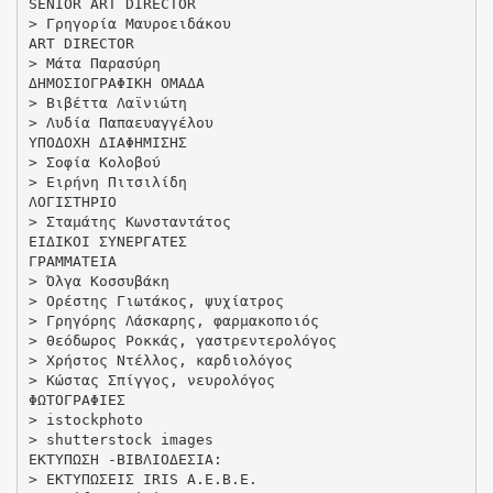
SENIOR ART DIRECTOR
> Γρηγορία Μαυροειδάκου
ART DIRECTOR
> Μάτα Παρασύρη
ΔΗΜΟΣΙOΓΡΑΦΙΚΗ ΟΜΑΔΑ
> Βιβέττα Λαϊνιώτη
> Λυδία Παπαευαγγέλου
ΥΠΟΔΟΧΗ ΔΙΑΦΗΜΙΣΗΣ
> Σοφία Κολοβού
> Ειρήνη Πιτσιλίδη
ΛΟΓΙΣΤΗΡΙΟ
> Σταμάτης Κωνσταντάτος
ΕΙΔIΚΟΙ ΣΥΝΕΡΓΑΤΕΣ
ΓΡΑΜΜΑΤΕΙΑ
> Όλγα Κοσσυβάκη
> Ορέστης Γιωτάκος, ψυχίατρος
> Γρηγόρης Λάσκαρης, φαρμακοποιός
> Θεόδωρος Ροκκάς, γαστρεντερολόγος
> Χρήστος Ντέλλος, καρδιολόγος
> Κώστας Σπίγγος, νευρολόγος
ΦΩΤΟΓΡΑΦΙΕΣ
> istockphoto
> shutterstock images
ΕΚΤΥΠΩΣΗ -ΒΙΒΛΙΟΔΕΣΙΑ:
> ΕΚΤΥΠΩΣΕΙΣ IRIS A.E.Β.Ε.