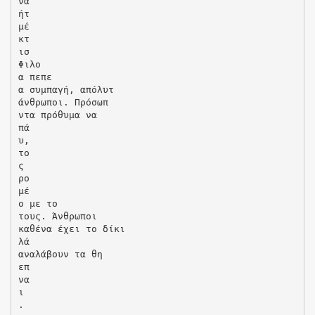
να
ήτ
μέ
κτ
ισ
Φιλο
α πεπε
α συμπαγή, απόλυτ
άνθρωποι. Πρόσωπ
ντα πρόθυμα να
πά
υ,
το
ς
ρο
μέ
ο με το
τους. Άνθρωποι
καθένα έχει το δίκι
λά
αναλάβουν τα θη
επ
να
ι
.