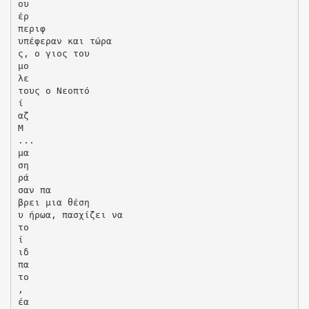
ου
έρ
περιφ
υπέφεραν και τώρα
ς, ο γιος του
μο
λε
τους ο Νεοπτό
ί
αζ
Μ
...
μα
ση
ρά
σαν πα
βρει μια θέση
υ ήρωα, πασχίζει να
το
ί
ιδ
πα
το
,
έα