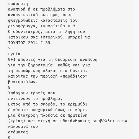
υσάρεστη
αναπνοή ή σε προβλήματα στο
αναπνευστικό σύστημα, όπως
φλεγμονώδεις καταστάσεις του
ρινοφάρυγγα, ιγμορίτιδα κ.ά.
Ο οδοντίατρος, μετά τη λήψη του
ιατρικού σας ιστορικού, μπορεί να
ΙΟΥΝΙΟΣ 2014 # 39
>
υγεία
9+1 απορίες για τη δυσάρεστη αναπνοή
για την ξηροστομία, καθώς και για
τη συσσώρευση πλάκας στα δόντια,
κάνοντας την περιοχή «παράδεισο»
βακτηριδίων.
8
Υπάρχουν τροφές που
εντείνουν το πρόβλημα;
Εκτός από το σκόρδο, το κρεμμύδι
ή κάποια μπαχαρικά όπως το κάρι,
μια διατροφή πλούσια σε πρωτεΐνη
(κρέας) και φτωχή σε υδατάνθρακες συμβάλλει στην
κακοσμία του
στόματος.
9