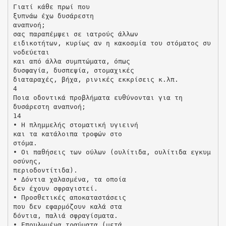
Γιατί κάθε πρωί που
ξυπνάω έχω δυσάρεστη
αναπνοή;
σας παραπέμψει σε ιατρούς άλλων
ειδικοτήτων, κυρίως αν η κακοσμία του στόματος συ
νοδεύεται
και από άλλα συμπτώματα, όπως
δυσφαγία, δυσπεψία, στομαχικές
διαταραχές, βήχα, ρινικές εκκρίσεις κ.λπ.
4
Ποια οδοντικά προβλήματα ευθύνονται για τη
δυσάρεστη αναπνοή;
14
• Η πλημμελής στοματική υγιεινή
και τα κατάλοιπα τροφών στο
στόμα.
• Οι παθήσεις των ούλων (ουλίτιδα, ουλίτιδα εγκυμ
οσύνης,
περιοδοντίτιδα).
• Δόντια χαλασμένα, τα οποία
δεν έχουν σφραγιστεί.
• Προσθετικές αποκαταστάσεις
που δεν εφαρμόζουν καλά στα
δόντια, παλιά σφραγίσματα.
• Επουλωμένα τραύματα (μετά