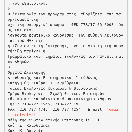
ι του εξωτερικού.
◊
Η λειτουργία του προγράμματος καθορίζεται από τα
οριζόμενα στη
σχετική υπουργική απόφαση (ΦΕΚ 773/17-06-2003) όπ
ως και στον
ισχύοντα εσωτερικό κανονισμό. Την ευθύνη λειτουργ
ίας του ΜΔΕ έχει
η «Συντονιστική Επιτροπή», ενώ τη Διοικητική υποσ
τήριξη παρέχει η
Γραμματεία του Τμήματος Βιολογίας του Πανεπιστημί
ου Αθηνών.
3
Όργανα Διοίκησης
Διευθυντής και Επιστημονικός Υπεύθυνος
Καθηγητής Σταύρος Ι. Χαμόδρακας
Τομέας Βιολογίας Κυττάρου & Βιοφυσικής
Τμήμα Βιολογίας – Σχολή Θετικών Επιστημών
Εθνικό και Καποδιστριακό Πανεπιστήμιο Αθηνών
Τηλ.: 210-727 4545, 210-727 4931
FAX: 210-727 4742, 210-727 4254 – E-mail:
[emai
l protected]
Μέλη της Συντονιστικής Επιτροπής (Σ.Ε.)
Καθ. Σ. Χαμόδρακας
Καθ. Κ. Βοργιάς