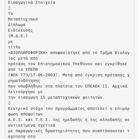
Εισαγωγικά Στοιχεία
◊
To
Mεταπτυχιακό
Δίπλωμα
Ειδίκευσης
(Μ.Δ.Ε.)
με
τίτλο
«ΒΙΟΠΛΗΡΟΦΟΡΙΚΗ» αποφασίστηκε από το Τμήμα Βιολογ
ίας μετά από
πρόταση του Επιστημονικού Υπεθύνου και εγκρίθηκε
από το ΥΠΕΠΘ
(ΦΕΚ 773/17-06-2003). Μετά από έγκριση πρότασης χ
ρηματοδότησης
που υποβλήθηκε στα πλαίσια του ΕΠΕΑΕΚ II. Αρχικά
λειτούργησε με
την εισαγωγή 15 μεταπτυχιακών φοιτητών.
◊
Κεντρικό στόχο του προγράμματος αποτελεί η επιμόρ
φωση αποφοίτων
Α.Ε.Ι. και Τ.Ε.Ι. της ημεδαπής ή της αλλοδαπής σε
αντικείμενα σχετικά
με παραγωγικές δραστηριότητες που αναπτύσσονται τ
αχύτατα στο