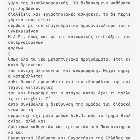
χώρο της Βιοπληροφορικής. Τα διδασκόμενα μαθήματα
περιλαμβάνουν
διαλέξεις και εργαστηριακές ασκήσεις, το δε περιε
χόμενό τους είναι
συμβατό με τον επαγγελματικό προσανατολισμό του σ
υγκεκριμένου
Μ.Δ.Ε., όπως και με τις κοινωνικές επιδιώξεις των
συνεργαζομένων
φορέων.
◊
Όπως όλα τα νέα μεταπτυχιακά προγράμματα, έτσι κι
αυτό βρίσκεται
υπό συνεχή αξιολόγηση και αναμόρφωση. Μέχρι σήμερ
α καταβάλλεται
κάθε δυνατή προσπάθεια για την εξασφάλιση της επι
τυχούς λειτουργίας
του και θεωρούμε ότι ο στόχος αυτός έχει εν πολλο
ίς επιτευχθεί. Σ’
αυτό συνέβαλλε η διεύρυνση της ομάδας των διδασκό
ντων με τη
συμμετοχή όχι μόνο μελών Δ.Ε.Π. από το Τμήμα Βιολ
ογίας, αλλά και
έμπειρων καθηγητών και ερευνητών από Πανεπιστημια
κά και
Ερευνητικά Ιδρύματα και Εργαστήρια της Ελλάδος κα