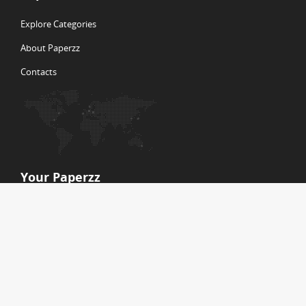
Explore Categories
About Paperzz
Contacts
Your Paperzz
Log in
Create new account
© Copyright 2026 Paperzz