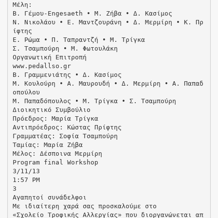
Μέλη:
Β. Γέμου-Εngesaeth • Μ. Ζήβα • Δ. Κασίμος
Ν. Νικολάου • E. Mαντζουράνη • Δ. Μερμίρη • Κ. Πρ
ίφτης
Ε. Ρώμα • Π. Ταπραντζή • Μ. Τρίγκα
Σ. Τσαμπούρη • Μ. Φωτουλάκη
Οργανωτική Επιτροπή
www.pedallso.gr
Β. Γραμμενιάτης • Δ. Κασίμος
Μ. Κουλούρη • Α. Μαυρουδή • Δ. Μερμίρη • Α. Παπαδ
οπούλου
Μ. Παπαδόπουλος • Μ. Τρίγκα • Σ. Τσαμπούρη
Διοικητικό Συμβούλιο
Πρόεδρος: Μαρία Τρίγκα
Αντιπρόεδρος: Κώστας Πρίφτης
Γραμματέας: Σοφία Τσαμπούρη
Ταμίας: Μαρία Ζήβα
Μέλος: Δέσποινα Μερμίρη
Program final Workshop
3/11/13
1:57 PM
3
Αγαπητοί συνάδελφοι
Με ιδιαίτερη χαρά σας προσκαλούμε στο
«Σχολείο Τροφικής Αλλεργίας» που διοργανώνεται απ