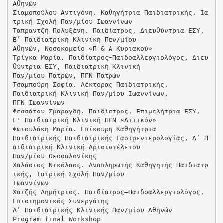
Αθηνών
Σιαμοπούλου Αντιγόνη. Καθηγήτρια Παιδιατρικής, Ια
τρική Σχολή Παν/μίου Ιωαννίνων
Ταπραντζή Πολυξένη. Παιδίατρος, Διευθύντρια ΕΣΥ,
Β’ Παιδιατρική Κλινική Παν/μίου
Αθηνών, Νοσοκομείο «Π & Α Κυριακού»
Τρίγκα Μαρία. Παιδίατρος−Παιδοαλλεργιολόγος, Διευ
θύντρια ΕΣΥ, Παιδιατρική Κλινική
Παν/μίου Πατρών, ΠΓΝ Πατρών
Τσαμπούρη Σοφία. Λέκτορας Παιδιατρικής,
Παιδιατρική Κλινική Παν/μίου Ιωαννίνων,
ΠΓΝ Ιωαννίνων
Φεσσάτου Σμαραγδή. Παιδίατρος, Επιμελήτρια ΕΣΥ,
Γ' Παιδιατρική Κλινική ΠΓΝ «Αττικόν»
Φωτουλάκη Μαρία. Επίκουρη Καθηγήτρια
Παιδιατρικής−Παιδιατρικής Γαστρεντερολογίας, Δ΄ Π
αιδιατρική Κλινική Αριστοτέλειου
Παν/μίου Θεσσαλονίκης
Χαλάσιος Νικόλαος. Αναπληρωτής Καθηγητής Παιδιατρ
ικής, Ιατρική Σχολή Παν/μίου
Ιωαννίνων
Χατζής Δημήτριος. Παιδίατρος–Παιδοαλλεργιολόγος,
Επιστημονικός Συνεργάτης
Α’ Παιδιατρικής Κλινικής Παν/μίου Αθηνών
Program final Workshop