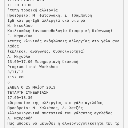
11.30−13.00
ʼτυπη τροφική αλλεργία
Προεδρείο: Μ. Φωτουλάκη, Σ. Τσαμπούρη
IgE και μη-IgE αλλεργία στα σιτηρά
Ν. Νικολάου
Κοιλιοκάκη (ανοσοπαθολογία-διαφορική διάγνωση)
Ε. Καρανίκα
Άτυπες κλινικές εκδηλώσεις αλλεργίας στο γάλα αγε
λάδος
(κωλικοί, αναγωγές, δυσκοιλιότητα)
Α. Μιχούλα
13.00−17.00 Μεσημεριανή διακοπή
Program final Workshop
3/11/13
1:57 PM
6
ΣΑΒΒΑΤΟ 25 ΜΑΪΟΥ 2013
ΤΕΤΑΡΤΗ ΣΥΝΕΔΡΙΑΣΗ
17.00−18.30
«Θεραπεία» της αλλεργίας στο γάλα αγελάδας
Προεδρείο: Ν. Χαλιάσος, Δ. Χατζής
Αλλεργιογονικά συστατικά του γάλακτος αγελάδος
Α. Μαυρουδή
Πώς μπορεί να μειωθεί η αλλεργιογονικότητα των τρ