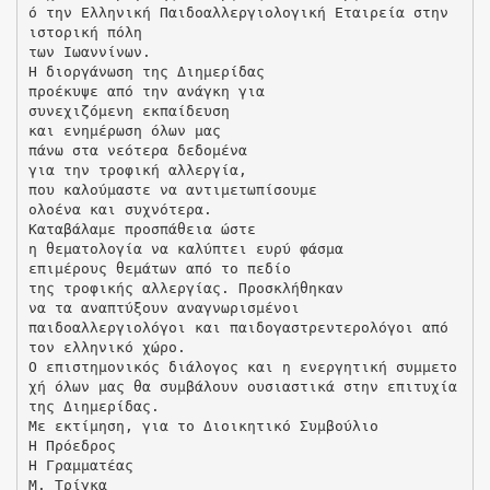
ό την Ελληνική Παιδοαλλεργιολογική Εταιρεία στην
ιστορική πόλη
των Ιωαννίνων.
Η διοργάνωση της Διημερίδας
προέκυψε από την ανάγκη για
συνεχιζόμενη εκπαίδευση
και ενημέρωση όλων μας
πάνω στα νεότερα δεδομένα
για την τροφική αλλεργία,
που καλούμαστε να αντιμετωπίσουμε
ολοένα και συχνότερα.
Καταβάλαμε προσπάθεια ώστε
η θεματολογία να καλύπτει ευρύ φάσμα
επιμέρους θεμάτων από το πεδίο
της τροφικής αλλεργίας. Προσκλήθηκαν
να τα αναπτύξουν αναγνωρισμένοι
παιδοαλλεργιολόγοι και παιδογαστρεντερολόγοι από
τον ελληνικό χώρο.
Ο επιστημονικός διάλογος και η ενεργητική συμμετο
χή όλων μας θα συμβάλουν ουσιαστικά στην επιτυχία
της Διημερίδας.
Με εκτίμηση, για το Διοικητικό Συμβούλιο
Η Πρόεδρος
Η Γραμματέας
Μ. Τρίγκα