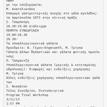
οφών
με την επεξεργασία;
Μ. Ανατολιωτάκη
Επαγωγή γαστρεντερικής ανοχής στο γάλα αγελάδος:
τα πρωτόκολλα SOTI στην κλινική πράξη
Σ. Τσαμπούρη
18.30−19.00 Διάλειμμα
ΠΕΜΠΤΗ ΣΥΝΕΔΡΙΑΣΗ
19.00−20.30
20.30−
Τα υποαλλεργιογονικά γάλατα
Προεδρείο: Β. Γέμου–Engesaeth, Μ. Τρίγκα
Γάλατα άλλων θηλαστικών και γάλατα φυτικής προέλε
υσης
Π. Ταπραντζή
Υποαλλεργιογονικά γάλατα (μερικής & εκτεταμένης
υδρόλυσης): διαφορές και ενδείξεις χορήγησης
Μ. Τρίγκα
Άλλες ενδείξεις χορήγησης υποαλλεργιογονικών γαλά
των
Σ. Φεσσάτου
Τέλος Συνεδρίου, Πιστοποιητικά
Program final Workshop
3/11/13
1:57 PM