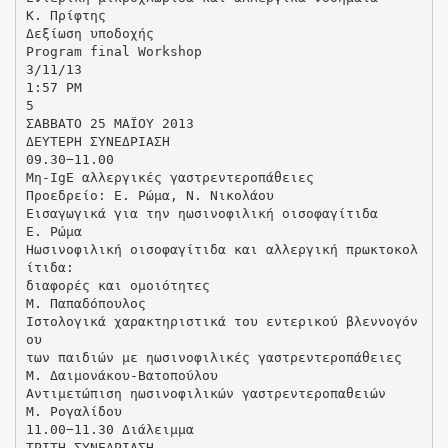
K. Πρίφτης
Δεξίωση υποδοχής
Program final Workshop
3/11/13
1:57 PM
5
ΣΑΒΒΑΤΟ 25 ΜΑΪΟΥ 2013
ΔΕΥΤΕΡΗ ΣΥΝΕΔΡΙΑΣΗ
09.30−11.00
Μη‐IgE αλλεργικές γαστρεντεροπάθειες
Προεδρείο: Ε. Ρώμα, Ν. Νικολάου
Εισαγωγικά για την ηωσινοφιλική οισοφαγίτιδα
Ε. Ρώμα
Ηωσινοφιλική οισοφαγίτιδα και αλλεργική πρωκτοκολ
ίτιδα:
διαφορές και ομοιότητες
Μ. Παπαδόπουλος
Ιστολογικά χαρακτηριστικά του εντερικού βλεννογόν
ου
των παιδιών με ηωσινοφιλικές γαστρεντεροπάθειες
Μ. Δαιμονάκου-Βατοπούλου
Αντιμετώπιση ηωσινοφιλικών γαστρεντεροπαθειών
Μ. Ρογαλίδου
11.00−11.30 Διάλειμμα
ΤΡΙΤΗ ΣΥΝΕΔΡΙΑΣΗ