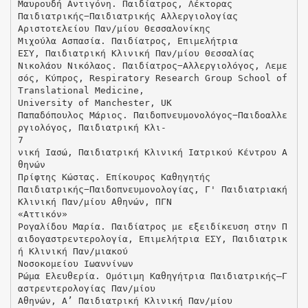
Μαυρουδή Αντιγόνη. Παιδίατρος, Λέκτορας
Παιδιατρικής−Παιδιατρικής Αλλεργιολογίας
Αριστοτελείου Παν/μίου Θεσσαλονίκης
Μιχούλα Ασπασία. Παιδίατρος, Επιμελήτρια
ΕΣΥ, Παιδιατρική Κλινική Παν/μίου Θεσσαλίας
Νικολάου Νικόλαος. Παιδίατρος−Αλλεργιολόγος, Λεμε
σός, Κύπρος, Respiratory Research Group School of
Translational Medicine,
University of Manchester, UK
Παπαδόπουλος Μάριος. Παιδοπνευμονολόγος−Παιδοαλλε
ργιολόγος, Παιδιατρική Κλι-
7
νική Ιασώ, Παιδιατρική Κλινική Ιατρικού Κέντρου Α
θηνών
Πρίφτης Κώστας. Επίκουρος Καθηγητής
Παιδιατρικής−Παιδοπνευμονολογίας, Γ' Παιδιατριακή
Κλινική Παν/μίου Αθηνών, ΠΓΝ
«Αττικόν»
Ρογαλίδου Μαρία. Παιδίατρος με εξειδίκευση στην Π
αιδογαστρεντερολογία, Επιμελήτρια ΕΣΥ, Παιδιατρικ
ή Κλινική Παν/μιακού
Νοσοκομείου Ιωαννίνων
Ρώμα Ελευθερία. Ομότιμη Καθηγήτρια Παιδιατρικής–Γ
αστρεντερολογίας Παν/μίου
Αθηνών, Α’ Παιδιατρική Κλινική Παν/μίου