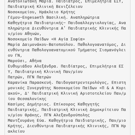
Ανατολιωτάκη Μαρία. Παιδίατρος, Επιμελήτρια ΕΣΥ,
Παιδιατρική Κλινική Βενιζέλειου
Νοσοκομείου, Ηράκλειο Κρήτης
Γέμου−Engesaeth Βασιλική. Αναπληρώτρια
Καθηγήτρια Παιδιατρικής− Παιδοαλλεργιολογίας, Ανα
πληρώτρια Διευθύντρια Α’ Παιδιατρικής Κλινικής Πα
ν/μίου Αθηνών,
Νοσοκομείο Παίδων «Η Αγία Σοφία»
Μαρία Δαιμονάκου-Βατοπούλου. Παθολογοανατόμος, Δι
ευθύντρια Παθολογοανατομικού Τμήματος Σισμανόγλει
ου ΓΝ,
Μαρούσι, Αθήνα
Ευθυμιάδου Αλεξάνδρα. Παιδίατρος, Επιμελήτρια ΕΣ
Υ, Παιδιατρική Κλινική Παν/μίου
Πατρών, ΠΓΝ Πατρών
Καρανίκα Παρασκευή. Παιδογαστρεντερολόγος, Επιστη
μονικός Συνεργάτης Νοσοκομείου Παίδων «Π & Α Κυρι
ακού», Δ' Παιδιατρική Κλινική Αριστοτελείου Παν/μ
ίου Θεσσαλονίκης
Κασίμος Δημήτριος. Επίκουρος Καθηγητής
Παιδιατρικής, Παιδιατρική Κλινική Δημοκρίτειου Πα
ν/μίου Θράκης, ΠΓΝ Αλεξανδρούπολης
Μαντζουράνη Εύα. Καθηγήτρια Παιδιατρικής, Παν/μιο
Κρήτης, Διευθύντρια Παιδιατρικής Κλινικής, ΠΓΝ Ηρ
ακλείου