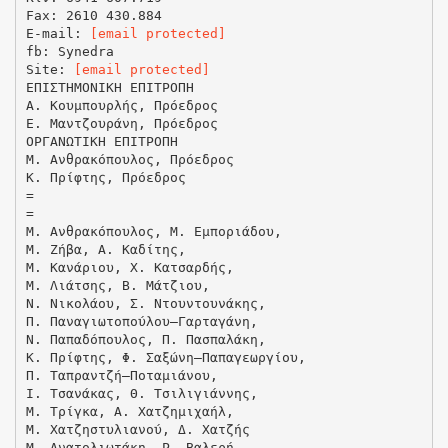
Fax: 2610 430.884
E-mail:
[email protected]
fb: Synedra
Site:
[email protected]
ΕΠΙΣΤΗΜΟΝΙΚΗ ΕΠΙΤΡΟΠΗ
Α. Κουμπουρλής, Πρόεδρος
Ε. Μαντζουράνη, Πρόεδρος
ΟΡΓΑΝΩΤΙΚΗ ΕΠΙΤΡΟΠΗ
Μ. Ανθρακόπουλος, Πρόεδρος
Κ. Πρίφτης, Πρόεδρος
=
=
Μ. Ανθρακόπουλος, Μ. Εμποριάδου,
M. Ζήβα, Α. Καδίτης,
Μ. Κανάριου, Χ. Κατσαρδής,
Μ. Λιάτσης, Β. Μάτζιου,
Ν. Νικολάου, Σ. Ντουντουνάκης,
Π. Παναγιωτοπούλου–Γαρταγάνη,
Ν. Παπαδόπουλος, Π. Πασπαλάκη,
Κ. Πρίφτης, Φ. Σαξώνη–Παπαγεωργίου,
Π. Ταπραντζή–Ποταμιάνου,
Ι. Τσανάκας, Θ. Τσιλιγιάννης,
Μ. Τρίγκα, Α. Χατζημιχαήλ,
Μ. Χατζηστυλιανού, Δ. Χατζής
Μ. Ανατολιωτάκη, Ρ. Βαλερή,