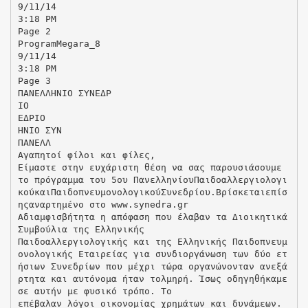
9/11/14
3:18 PM
Page 2
ProgramMegara_8
9/11/14
3:18 PM
Page 3
ΠΑΝΕΛΛΗΝΙΟ ΣΥΝΕΔΡ
ΙΟ
ΕΔΡΙΟ
ΗΝΙΟ ΣΥΝ
ΠΑΝΕΛΛ
Αγαπητοί φίλοι και φίλες,
Είμαστε στην ευχάριστη θέση να σας παρουσιάσουμε
το πρόγραμμα του 5ου ΠανελληνίουΠαιδοαλλεργιολογι
κούκαιΠαιδοπνευμονολογικούΣυνεδρίου.Βρίσκεταιεπίσ
ηςαναρτημένο στο www.synedra.gr
Αδιαμφισβήτητα η απόφαση που έλαβαν τα Διοικητικά
Συμβούλια της Ελληνικής
Παιδοαλλεργιολογικής και της Ελληνικής Παιδοπνευμ
ονολογικής Εταιρείας για συνδιοργάνωση των δύο ετ
ήσιων Συνεδρίων που μέχρι τώρα οργανώνονταν ανεξά
ρτητα και αυτόνομα ήταν τολμηρή. Ίσως οδηγηθήκαμε
σε αυτήν με φυσικό τρόπο. Το
επέβαλαν λόγοι οικονομίας χρημάτων και δυνάμεων.