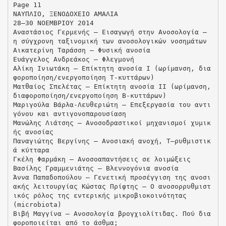
Page 11
ΝΑΥΠΛΙΟ, ΞΕΝΟΔΟΧΕΙΟ ΑΜΑΛΙΑ
28–30 ΝΟΕΜΒΡΙΟΥ 2014
Aναστάσιος Γερμενής — Εισαγωγή στην Ανοσολογία –
η σύγχρονη ταξινομική των ανοσολογικών νοσημάτων
Αικατερίνη Ταράσση — Φυσική ανοσία
Ευάγγελος Ανδρεάκος — Φλεγμονή
Αλίκη Iνιωτάκη — Επίκτητη ανοσία Ι (ωρίμανση, δια
φοροποίηση/ενεργοποίηση Τ-κυττάρων)
Mατθαίος Σπελέτας — Επίκτητη ανοσία ΙΙ (ωρίμανση,
διαφοροποίηση/ενεργοποίηση Β-κυττάρων)
Mαριγούλα Βάρλα-Λευθεριώτη — Επεξεργασία του αντι
γόνου και αντιγονοπαρουσίαση
Mανώλης Λιάτσης — Ανοσοδραστικοί μηχανισμοί χυμικ
ής ανοσίας
Παναγιώτης Βεργίνης — Aνοσιακή ανοχή, Τ–ρυθμιστικ
ά κύτταρα
Γκέλη Φαρμάκη — Ανοσοαπαντήσεις σε λοιμώξεις
Βασίλης Γραμμενιάτης — Βλεννογόνια ανοσία
Άννα Παπαδοπούλου — Γενετική προσέγγιση της ανοσι
ακής λειτουργίας Kώστας Πρίφτης — Ο ανοσορρυθμιστ
ικός ρόλος της εντερικής μικροβιοκοινότητας
(microbiota)
Βιβή Μαγγίνα — Ανοσολογία βρογχιολίτιδας. Πού δια
φοροποιείται από το άσθμα;