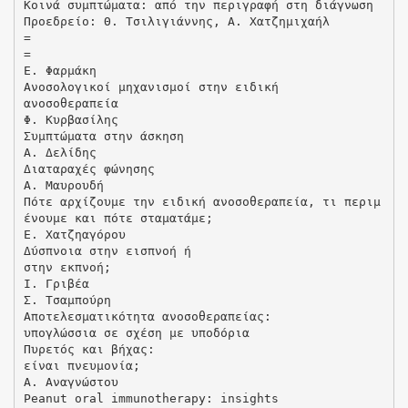
Κοινά συμπτώματα: από την περιγραφή στη διάγνωση
Προεδρείο: Θ. Τσιλιγιάννης, Α. Χατζημιχαήλ
=
=
Ε. Φαρμάκη
Ανοσολογικοί μηχανισμοί στην ειδική
ανοσοθεραπεία
Φ. Κυρβασίλης
Συμπτώματα στην άσκηση
Α. Δελίδης
Διαταραχές φώνησης
Α. Μαυρουδή
Πότε αρχίζουμε την ειδική ανοσοθεραπεία, τι περιμ
ένουμε και πότε σταματάμε;
Ε. Χατζηαγόρου
Δύσπνοια στην εισπνοή ή
στην εκπνοή;
I. Γριβέα
Σ. Τσαμπούρη
Αποτελεσματικότητα ανοσοθεραπείας:
υπογλώσσια σε σχέση με υποδόρια
Πυρετός και βήχας:
είναι πνευμονία;
Α. Aναγνώστου
Peanut oral immunotherapy: insights