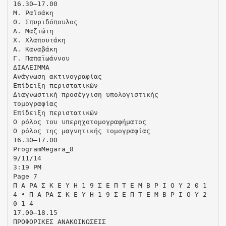
16.30–17.00
Μ. Ραϊσάκη
Θ. Σπυριδόπουλος
Α. Μαζιώτη
Χ. Χλαπουτάκη
Α. Καναβάκη
Γ. Παπαϊωάννου
ΔΙΑΛΕΙΜΜΑ
Ανάγνωση ακτινογραφίας
Επίδειξη περιστατικών
Διαγνωστική προσέγγιση υπολογιστικής
τομογραφίας
Επίδειξη περιστατικών
Ο ρόλος του υπερηχοτομογραφήματος
Ο ρόλος της μαγνητικής τομογραφίας
16.30–17.00
ProgramMegara_8
9/11/14
3:19 PM
Page 7
Π Α ΡΑ Σ Κ Ε Υ Η 1 9 Σ Ε Π Τ Ε Μ Β Ρ Ι Ο Υ 2 0 1
4 • Π Α ΡΑ Σ Κ Ε Υ Η 1 9 Σ Ε Π Τ Ε Μ Β Ρ Ι Ο Υ 2
0 1 4
17.00–18.15
ΠΡΟΦΟΡΙΚΕΣ ΑΝΑΚΟΙΝΩΣΕΙΣ