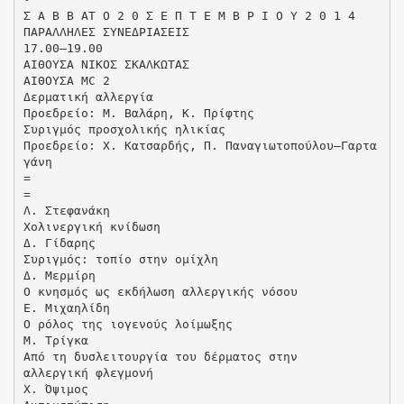
Σ Α Β Β ΑΤ Ο 2 0 Σ Ε Π Τ Ε Μ Β Ρ Ι Ο Υ 2 0 1 4
ΠΑΡΑΛΛΗΛΕΣ ΣΥΝΕΔΡΙΑΣΕΙΣ
17.00–19.00
ΑΙΘΟΥΣΑ ΝΙΚΟΣ ΣΚΑΛΚΩΤΑΣ
ΑΙΘΟΥΣΑ MC 2
Δερματική αλλεργία
Προεδρείο: Μ. Βαλάρη, Κ. Πρίφτης
Συριγμός προσχολικής ηλικίας
Προεδρείο: Χ. Κατσαρδής, Π. Παναγιωτοπούλου–Γαρτα
γάνη
=
=
Λ. Στεφανάκη
Χολινεργική κνίδωση
Δ. Γίδαρης
Συριγμός: τοπίο στην ομίχλη
Δ. Μερμίρη
Ο κνησμός ως εκδήλωση αλλεργικής νόσου
Ε. Μιχαηλίδη
Ο ρόλος της ιογενούς λοίμωξης
Μ. Τρίγκα
Από τη δυσλειτουργία του δέρματος στην
αλλεργική φλεγμονή
Χ. Όψιμος