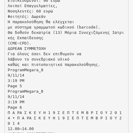
Ειδικευόμενοι: 90 ευρώ
Λοιποί Επαγγελματίες,
Νοσηλευτές: 60 ευρώ
Φοιτητές: Δωρεάν
Η παρακολούθηση θα ελέγχεται
με σύστημα γραμμωτού κωδικού (barcode).
Θα δοθούν δεκατρία (13) Μόρια Συνεχιζόμενης Ιατρι
κής Εκπαίδευσης
(CME−CPD).
ΔΩΡΕΑΝ ΣΥΜΜΕΤΟΧΗ
Για όλους όσοι δεν επιθυμούν να
λάβουν το συνεδριακό υλικό
καθώς και πιστοποιητικό παρακολούθησης.
ProgramMegara_8
9/11/14
3:19 PM
Page 5
ProgramMegara_8
9/11/14
3:19 PM
Page 6
Π Α ΡΑ Σ Κ Ε Υ Η 1 9 Σ Ε Π Τ Ε Μ Β Ρ Ι Ο Υ 2 0 1
4 • Π Α ΡΑ Σ Κ Ε Υ Η 1 9 Σ Ε Π Τ Ε Μ Β Ρ Ι Ο Υ 2
0 1 4
12.00–14.00