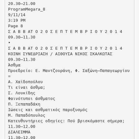
20.30–21.00
ProgramMegara_8
9/11/14
3:19 PM
Page 8
Σ Α Β Β ΑΤ Ο 2 0 Σ Ε Π Τ Ε Μ Β Ρ Ι Ο Υ 2 0 1 4
09.30–11.30
•
Σ Α Β Β ΑΤ Ο 2 0 Σ Ε Π Τ Ε Μ Β Ρ Ι Ο Υ 2 0 1 4
ΚΟΙΝΗ ΣΥΝΕΔΡΙΑΣΗ / ΑΙΘΟΥΣΑ ΝΙΚΟΣ ΣΚΑΛΚΩΤΑΣ
09.30–11.30
Άσθμα
Προεδρείο: Ε. Μαντζουράνη, Φ. Σαξώνη–Παπαγεωργίου
=
Α. Χαϊδοπούλου
Τι είναι άσθμα;
Σ. Λουκίδης
Φαινότυποι άσθματος
Π. Ξεπαπαδάκη
Ιώσεις και ασθματικός παροξυσμός
Μ. Παπαδόπουλος
Κατευθυντήριες οδηγίες: Πού βρισκόμαστε σήμερα;
11.30–12.00
ΔΙΑΛΕΙΜΜΑ
11.30–12.00