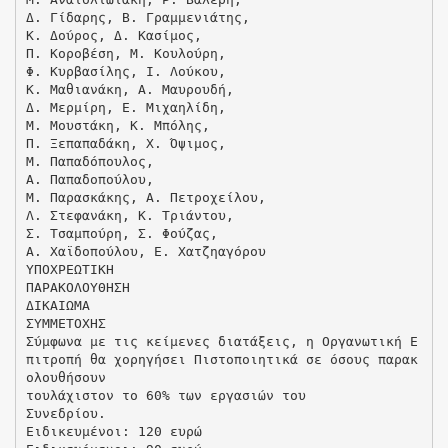
Δ. Γίδαρης, Β. Γραμμενιάτης,
Κ. Δούρος, Δ. Κασίμος,
Π. Κοροβέση, Μ. Κουλούρη,
Φ. Κυρβασίλης, Ι. Λούκου,
Κ. Μαθιανάκη, Α. Μαυρουδή,
Δ. Μερμίρη, Ε. Μιχαηλίδη,
M. Mουστάκη, Κ. Μπόλης,
Π. Ξεπαπαδάκη, Χ. Όψιμος,
Μ. Παπαδόπουλος,
Α. Παπαδοπούλου,
Μ. Παρασκάκης, Α. Πετροχείλου,
Λ. Στεφανάκη, Κ. Τριάντου,
Σ. Τσαμπούρη, Σ. Φούζας,
Α. Χαϊδοπούλου, Ε. Χατζηαγόρου
ΥΠΟΧΡΕΩΤΙΚΗ
ΠΑΡΑΚΟΛΟΥΘΗΣΗ
ΔΙΚΑΙΩΜΑ
ΣΥΜΜΕΤΟΧΗΣ
Σύμφωνα με τις κείμενες διατάξεις, η Οργανωτική Ε
πιτροπή θα χορηγήσει Πιστοποιητικά σε όσους παρακ
ολουθήσουν
τουλάχιστον το 60% των εργασιών του
Συνεδρίου.
Ειδικευμένοι: 120 ευρώ