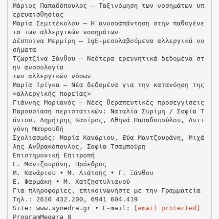
Μάριος Παπαδόπουλος — Ταξινόμηση των νοσημάτων υπ
ερευαισθησίας
Μαρία Σεμιτέκολου — Η ανοσοαπάντηση στην παθογένε
ια των αλλεργικών νοσημάτων
Δέσποινα Μερμίρη — IgE-μεσολαβούμενα αλλεργικά νο
σήματα
Τζωρτζίνα Ξάνθου — Νεότερα ερευνητικά δεδομένα στ
ην ανοσολογία
των αλλεργικών νόσων
Μαρία Τρίγκα — Νέα δεδομένα για την κατανόηση της
«αλλεργικής πορείας»
Γιάννης Μοριανός — Νέες θεραπευτικές προσεγγίσεις
Παρουσίαση περιστατικών: Ναταλία Συρίμη / Σοφία Τ
άντου, Δημήτρης Κασίμος, Αθηνά Παπαδοπούλου, Αντι
γόνη Μαυρουδή
Σχολιασμός: Μαρία Κανάριου, Εύα Μαντζουράνη, Μιχά
λης Ανθρακόπουλος, Σοφία Τσαμπούρη
Επιστημονική Επιτροπή
Ε. Μαντζουράνη, Πρόεδρος
Μ. Κανάριου • Μ. Λιάτσης • Γ. Ξάνθου
Ε. Φαρμάκη • Μ. Χατζηστυλιανού
Για πληροφορίες, επικοινωνήστε με την Γραμματεία
Tηλ.: 2610 432.200, 6941 604.419
Site: www.synedra.gr • E-mail:
[email protected]