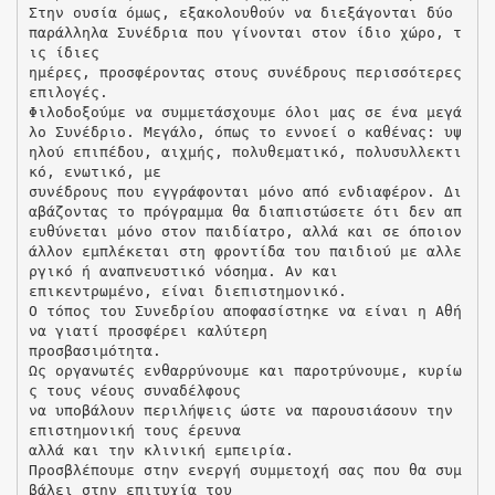
Στην ουσία όμως, εξακολουθούν να διεξάγονται δύο
παράλληλα Συνέδρια που γίνονται στον ίδιο χώρο, τ
ις ίδιες
ημέρες, προσφέροντας στους συνέδρους περισσότερες
επιλογές.
Φιλοδοξούμε να συμμετάσχουμε όλοι μας σε ένα μεγά
λο Συνέδριο. Μεγάλο, όπως το εννοεί ο καθένας: υψ
ηλού επιπέδου, αιχμής, πολυθεματικό, πολυσυλλεκτι
κό, ενωτικό, με
συνέδρους που εγγράφονται μόνο από ενδιαφέρον. Δι
αβάζοντας το πρόγραμμα θα διαπιστώσετε ότι δεν απ
ευθύνεται μόνο στον παιδίατρο, αλλά και σε όποιον
άλλον εμπλέκεται στη φροντίδα του παιδιού με αλλε
ργικό ή αναπνευστικό νόσημα. Αν και
επικεντρωμένο, είναι διεπιστημονικό.
Ο τόπος του Συνεδρίου αποφασίστηκε να είναι η Αθή
να γιατί προσφέρει καλύτερη
προσβασιμότητα.
Ως οργανωτές ενθαρρύνουμε και παροτρύνουμε, κυρίω
ς τους νέους συναδέλφους
να υποβάλουν περιλήψεις ώστε να παρουσιάσουν την
επιστημονική τους έρευνα
αλλά και την κλινική εμπειρία.
Προσβλέπουμε στην ενεργή συμμετοχή σας που θα συμ
βάλει στην επιτυχία του