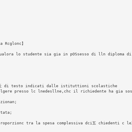
la Rcglonc】
ualora lo studente sia gia in pOSsesso di lln diploma di
丘 di testo indicati dalle istituttioni scolastiche
olgere presso lc lnedesllne,chc il richiedente ha gia so
izionan;
ntata;
proporzionc tra la spesa complessiva dci五 chiedenti c l