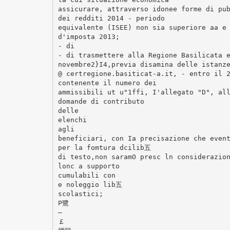
assicurare, attraverso idonee forme di pu
dei redditi 2014 - periodo
equivalente (ISEE) non sia superiore aa e
d'imposta 2013;
- di
- di trasmettere alla Regione Basilicata 
novembre2}I4,previa disamina delle istanz
@ certregione.basiticat-a.it, - entro il 
contenente il numero dei
ammissibili ut u"1ffi, I'allegato "D", al
domande di contributo
delle
elenchi
agli
beneficiari, con Ia precisazione che even
per la fomtura dcilib五
di testo,non saramO presc ln considerazio
lonc a supporto
cumulabili con
e noleggio lib五
scolastici;
P鷺
―
￡