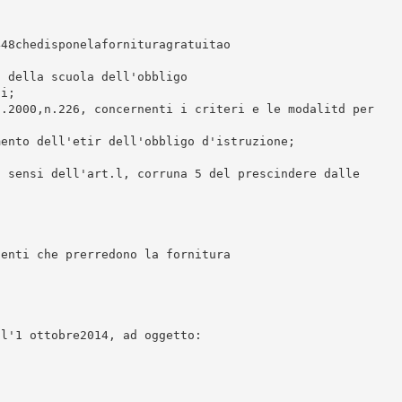
448chedisponelafornituragratuitao
i della scuola dell'obbligo
ti;
7.2000,n.226, concernenti i criteri e le modalitd per
mento dell'etir dell'obbligo d'istruzione;
i sensi dell'art.l, corruna 5 del prescindere dalle
genti che prerredono la fornitura
ll'1 ottobre2014, ad oggetto: