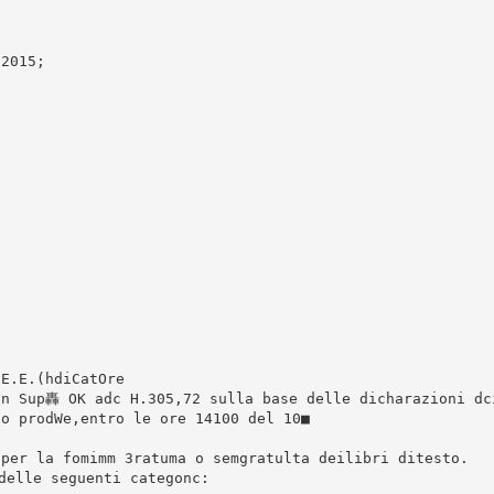
/2015;
.E.E.(hdiCatOre
on Sup轟 OК adc H.305,72 sulla base delle dicharazioni dc
no prodWe,entro le ore 14100 del 10■
 per la fomimm 3ratuma o semgratulta deilibri ditesto.
delle seguenti categonc: