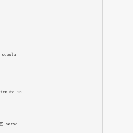
 scuola
stcnuto in
e五 sorsc