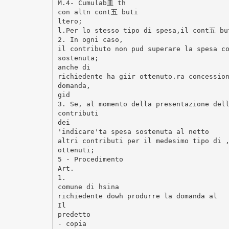
M.4‐ Cumulab皿 th
con altn cont五 buti
ltero;
l.Per lo stesso tipo di spesa,il cont五 bu
2. In ogni caso,
il contributo non pud superare la spesa c
sostenuta;
anche di
richiedente ha giir ottenuto.ra concessio
domanda,
gid
3. Se, al momento della presentazione del
contributi
dei
'indicare'ta spesa sostenuta al netto
altri contributi per il medesimo tipo di 
ottenuti;
5 - Procedimento
Art.
1.
comune di hsina
richiedente dowh produrre la domanda al
Il
predetto
- copia