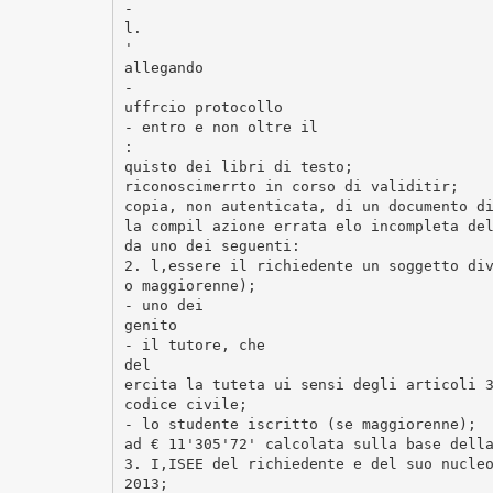
-
l.
'
allegando
-
uffrcio protocollo
- entro e non oltre il
:
quisto dei libri di testo;
riconoscimerrto in corso di validitir;
copia, non autenticata, di un documento d
la compil azione errata elo incompleta de
da uno dei seguenti:
2. l,essere il richiedente un soggetto di
o maggiorenne);
- uno dei
genito
- il tutore, che
del
ercita la tuteta ui sensi degli articoli 
codice civile;
- lo studente iscritto (se maggiorenne);
ad € 11'305'72' calcolata sulla base dell
3. I,ISEE del richiedente e del suo nucle
2013;