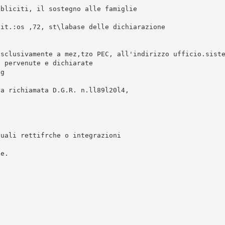
bbliciti, il sostegno alle famiglie
 it.:os ,72, st\labase delle dichiarazione
esclusivamente a mez,tzo PEC, all'indirizzo ufficio.sist
e pervenute e dichiarate
2g
la richiamata D.G.R. n.ll89l20l4,
tuali rettifrche o integrazioni
ne.