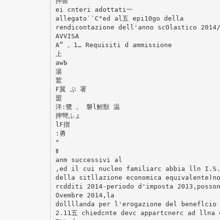
押留
ei cnteri adottati一
allegato``C"ed al五 epi10go della
rendicontazione dell'anno scOlastico 2014
AVVISA
A“ 。1… Requisiti d ammissione
上
awЪ
湯
鷲
F翼 ぷ 署
盟
洋:鷺 。 磐l鮒獣 温
押彎ふょ
lF摺
:勇
°
Ⅱ
anm successivi al
,ed il cui nucleo familiarc abbia lln I.S
della sitllazione economica equivalente)n
rcdditi 2014-periodo d'imposta 2013,posso
Ovembre 2014,la
dollllanda per l'erogazione del beneflcio
2.11五 chiedcnte devc appartcnerc ad llna 