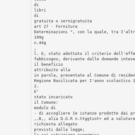
di
libri
di
gratuita o sernigratuita
art 27 - Fornitura
Determinazioni ", con la quale, tra I'alt
199g
n.44g
,
l. E, stato adottato il criterio dell'eff
fabbisogno, derivante dalle domande intes
il beneficio
attribuito alla
in parola, presentate al Comune di reside
Regione Basilicata per I'anno scolastico 
2.
E'
stato incaricato
il Comune:
modulo di
- di accogliere Ie istanze prodotte dai p
,.B,, alia D.G.R n.ttggtzot+ ed a valutar
richiesta allegato
previsti dalla legge;
la cui situazione economica