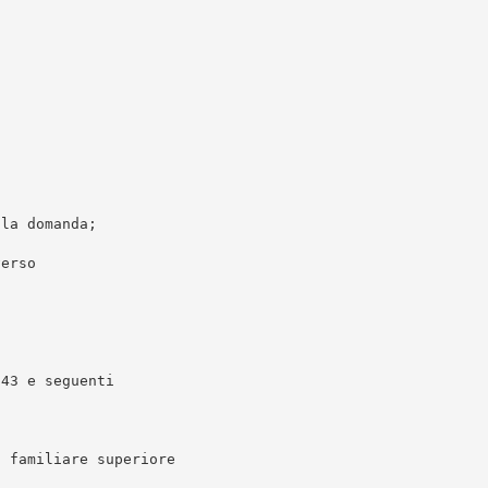
i
lla domanda;
verso
343 e seguenti
a
o familiare superiore