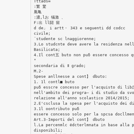
Tttads∞
:繁 驚
胤亀
:濃,lお 犠激 、
F:出 ll闘 留
d de」 i artt・ 343 e seguenti dd codcc
civile;
¨studente sc lnaggiorenne;
3.Lo studcnte deve avere la residenza nel
Basilicata;
4.Il cont五 buto non puδ essere concesso q
°
secondaria di Ⅱ grado;
M.2‐
Spese anllnesse a cont】 dbuto:
1. 1l contl■ buto
puδ esscre concesso per l'acquisto di lib
nell'ambito dei progra― i di studio da sv
relazione all'anno scolastico 2014/2015;
2.E'csclusa la spesa per l'acquisto dei d
3.1l oontributo puδ
essere concesso solo per la spcsa docllme
Art.3-Importi del cont】 dbuto
l.La percenmlc ёdcterlmnata in base alla 
disponibili;