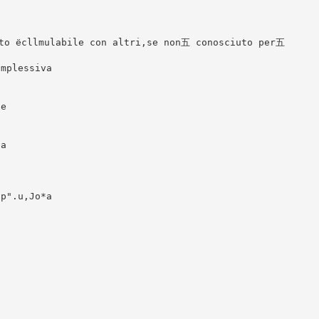
to ёcllmulabile con altri,se non五 conosciuto per五
omplessiva
ne
la
,p".u,Jo*a