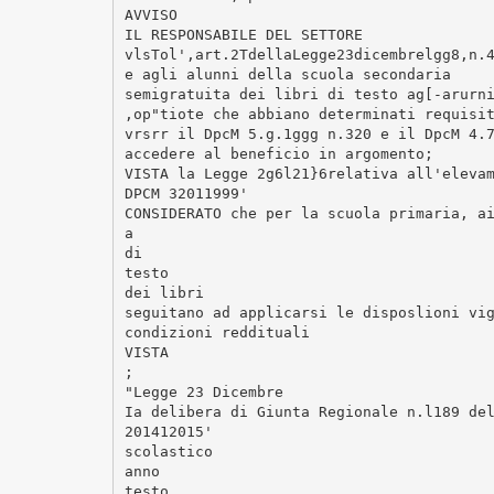
AVVISO
IL RESPONSABILE DEL SETTORE
vlsTol',art.2TdellaLegge23dicembrelgg8,n.
e agli alunni della scuola secondaria
semigratuita dei libri di testo ag[-arurn
,op"tiote che abbiano determinati requisi
vrsrr il DpcM 5.g.1ggg n.320 e il DpcM 4.
accedere al beneficio in argomento;
VISTA la Legge 2g6l21}6relativa all'eleva
DPCM 32011999'
CONSIDERATO che per la scuola primaria, a
a
di
testo
dei libri
seguitano ad applicarsi le disposlioni vi
condizioni reddituali
VISTA
;
"Legge 23 Dicembre
Ia delibera di Giunta Regionale n.l189 de
201412015'
scolastico
anno
testo