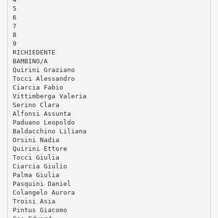
5
6
7
8
9
RICHIEDENTE
BAMBINO/A
Quirini Graziano
Tocci Alessandro
Ciarcia Fabio
Vittimberga Valeria
Serino Clara
Alfonsi Assunta
Paduano Leopoldo
Baldacchino Liliana
Orsini Nadia
Quirini Ettore
Tocci Giulia
Ciarcia Giulio
Palma Giulia
Pasquini Daniel
Colangelo Aurora
Troisi Asia
Pintus Giacomo