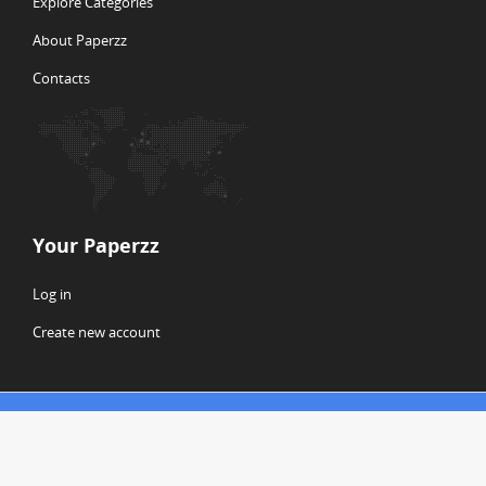
Explore Categories
About Paperzz
Contacts
Your Paperzz
Log in
Create new account
© Copyright 2026 Paperzz
ABOUT PAPERZZ
DMCA / GDPR
REPORT