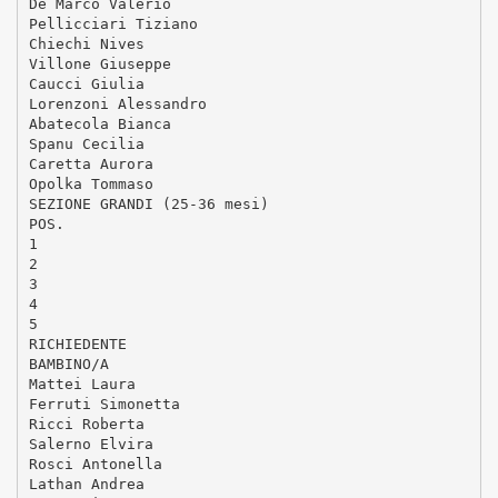
De Marco Valerio
Pellicciari Tiziano
Chiechi Nives
Villone Giuseppe
Caucci Giulia
Lorenzoni Alessandro
Abatecola Bianca
Spanu Cecilia
Caretta Aurora
Opolka Tommaso
SEZIONE GRANDI (25-36 mesi)
POS.
1
2
3
4
5
RICHIEDENTE
BAMBINO/A
Mattei Laura
Ferruti Simonetta
Ricci Roberta
Salerno Elvira
Rosci Antonella
Lathan Andrea