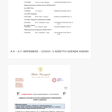
A.A -- A.T--INFERMIERE -- CUOCO-- E ADDETTO AZIENDA AGRARI