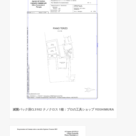
滅菌パック済CL3102 ナノクロス 1箱：プロの工具ショップ YOSHIMURA