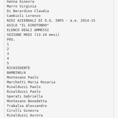
Genna Ginevra
Marro Virginia
Di Berardino Claudia
Cambioli Lorenzo
NIDI AZIENDALI DI D.G. INPS - a.e. 2014-15
ASILO "IL GIROTONDO"
ELENCO DEGLI AMMESSI
SEZIONE MEDI (13-24 mesi)
POS.
1
2
3
4
5
RICHIEDENTE
BAMBINO/A
Montesano Paolo
Marchetti Maria Rosaria
Rinalduzzi Paolo
Rinalduzzi Paolo
Sperati Gabriella
Montesano Benedetta
Trabalza Alessandro
Cirulli Ginevra
Rinalduzzi Aurora