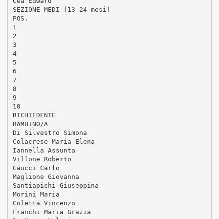
Cea Edward
SEZIONE MEDI (13-24 mesi)
POS.
1
2
3
4
5
6
7
8
9
10
RICHIEDENTE
BAMBINO/A
Di Silvestro Simona
Colacrese Maria Elena
Iannella Assunta
Villone Roberto
Caucci Carlo
Maglione Giovanna
Santiapichi Giuseppina
Morini Maria
Coletta Vincenzo
Franchi Maria Grazia