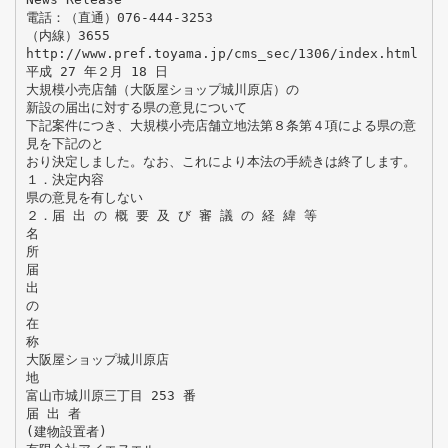
電話：（直通）076-444-3253
（内線）3655
http://www.pref.toyama.jp/cms_sec/1306/index.html
平成 27 年２月 18 日
大規模小売店舗（大阪屋ショップ城川原店）の
新設の届出に対する県の意見について
下記案件につき、大規模小売店舗立地法第８条第４項による県の意
見を下記のと
おり決定しました。なお、これにより本法の手続きは終了します。
１．決定内容
県の意見を有しない
２．届 出 の 概 要 及 び 審 議 の 経 緯 等
名
所
届
出
の
在
称
大阪屋ショップ城川原店
地
富山市城川原三丁目 253 番
届 出 者
(建物設置者)