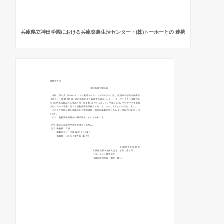
兵庫県立神出学園における兵庫楽農生活センター・(株)トーホーとの 連携