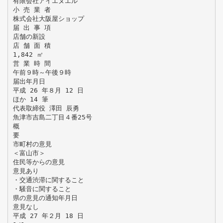
有限会社アイエヌエル
小 売 業 者
株式会社大阪屋ショップ
届 出 事 項
店舗の新設
店 舗 面 積
1,842 ㎡
営 業 時 間
午前９時～午後９時
届出年月日
平成 26 年８月 12 日
ほか 14 筆
代表取締役 澤田 辰勇
魚津市吉島二丁目４番25号
概
要
市町村の意見
＜富山市＞
住民等からの意見
意見あり
・交通渋滞に関すること
・騒音に関すること
県の意見の通知年月日
意見なし
平成 27 年２月 18 日