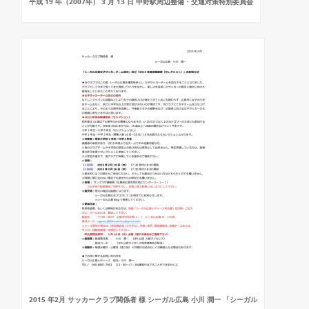
平成 19 年（2007年） 3 月 13 日 中野駅周辺整備・交通対策特別委員会
2015 年2月 サッカークラブ関係者 様 シーガル広島 小川 潤一 「シーガル