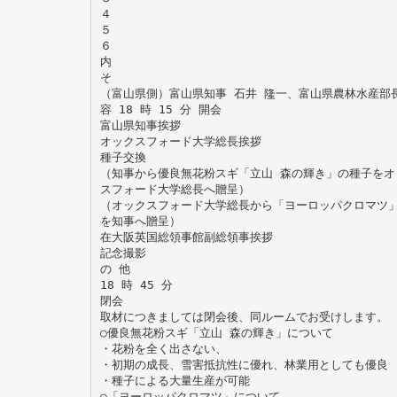
４
５
６
内
そ
（富山県側）富山県知事 石井 隆一、富山県農林水産部長
容 18 時 15 分 開会
富山県知事挨拶
オックスフォード大学総長挨拶
種子交換
（知事から優良無花粉スギ「立山 森の輝き」の種子をオ
スフォード大学総長へ贈呈）
（オックスフォード大学総長から「ヨーロッパクロマツ
を知事へ贈呈）
在大阪英国総領事館副総領事挨拶
記念撮影
の 他
18 時 45 分
閉会
取材につきましては閉会後、同ルームでお受けします。
○優良無花粉スギ「立山 森の輝き」について
・花粉を全く出さない、
・初期の成長、雪害抵抗性に優れ、林業用としても優良
・種子による大量生産が可能
○「ヨーロッパクロマツ」について