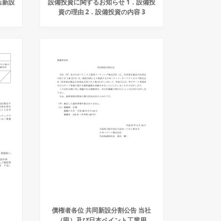
店新設
設備投資に関するお知らせ 1．設備投
資の理由 2．設備投資の内容 3
債権者各位 共同新設分割公告 当社
（甲）及び日本ペイント工業用