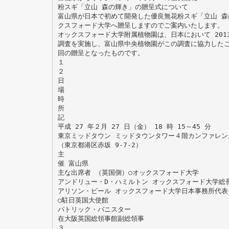
粉スギ「立山 森の輝き」の贈呈式について
富山県が日本で初めて開発した優良無花粉スギ「立山 森
クスフォード大学へ贈呈しますのでご案内いたします。
オックスフォード大学附属植物園は、日本において 201
調査を実施し、富山県中央植物園がこの調査に協力した
回の贈呈となったものです。
１
２
日
場
時
所
記
平成 27 年２月 27 日（金） 18 時 15～45 分
東京ミッドタウン ミッドタウンタワー４階カンファレン
（東京都港区赤坂 9-7-2）
主
催 富山県
主な出席者 （英国側）○オックスフォード大学
アンドリュー・D・ハミルトン オックスフォード大学総
アリソン・ビール オックスフォード大学日本事務所代表
○駐日英国大使館
パトリック・バニスター
在大阪英国総領事館副総領事
３