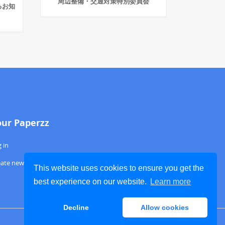
周辺整備・交通対策特別委員会
るお知
our Paperzz
 in
eate new account
This website uses cookies to ensure you get the
best experience on our website.
Learn more
Decline
Allow cookies
ABOUT PAPERZZ
DMCA / GDPR
REPORT