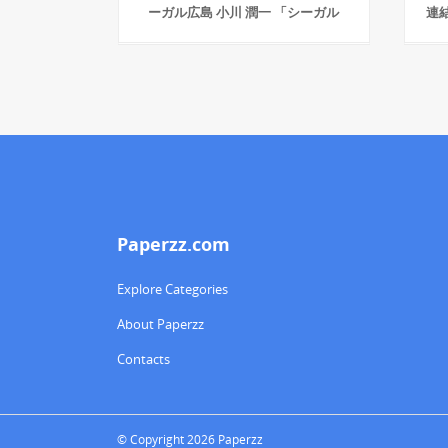
ーガル広島 小川 潤一 「シーガル
連
Paperzz.com
Explore Categories
About Paperzz
Contacts
© Copyright 2026 Paperzz