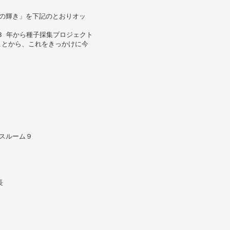
の輝き」を下記のとおりオッ
3 年から種子採集プロジェクト
ことから、これをきっかけに今
スルーム９
長