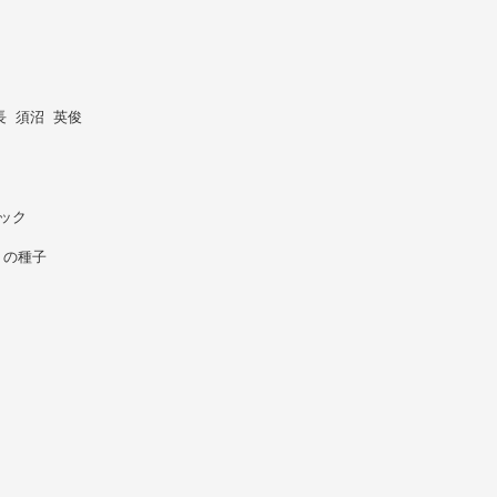
 須沼 英俊
ック
」の種子