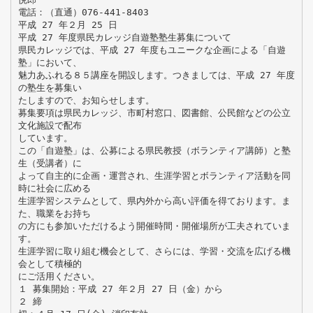
電話：（直通）076-441-8403
平成 27 年２月 25 日
平成 27 年度県民カレッジ自遊塾塾生募集について
県民カレッジでは、平成 27 年度もユニークな企画による「自遊
塾」において、
魅力あふれる８５講座を開設します。つきましては、平成 27 年度
の塾生を募集い
たしますので、お知らせします。
募集要項は県民カレッジ、市町村窓口、図書館、公民館などの公立
文化施設で配布
しています。
この「自遊塾」は、公募による県民教授（ボランティア講師）と塾
生（受講者）に
よって自主的に企画・運営され、生涯学習とボランティア活動を同
時に社会に広める
生涯学習システムとして、県内外から高い評価を得ております。ま
た、職業をお持ち
の方にも参加いただけるよう開催時間・開催場所が工夫されていま
す。
生涯学習に取り組む機会として、さらには、学習・交流を広げる機
会として積極的
にご活用ください。
１ 募集開始：平成 27 年２月 27 日（金）から
２ 締