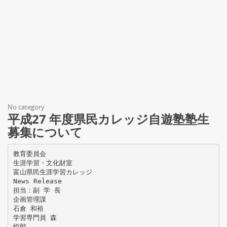
No category
平成27 年度県民カレッジ自遊塾塾生
募集について
教育委員会
生涯学習・文化財室
富山県民生涯学習カレッジ
News Release
担当：副 学 長
企画管理課
石倉 和裕
学習専門員 森
悦郎