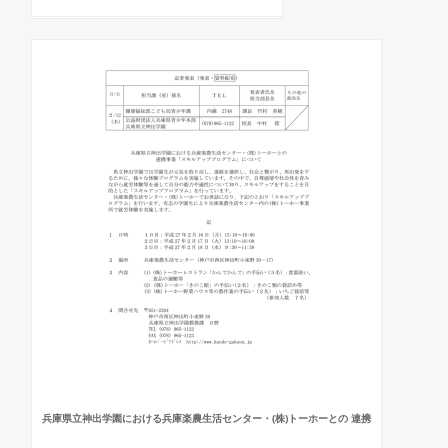
兵庫県立神出学園における兵庫楽農生活センター・(株)トーホーとの 連携