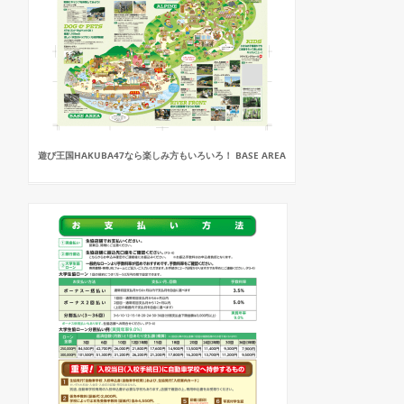
遊び王国HAKUBA47なら楽しみ方もいろいろ！ BASE AREA