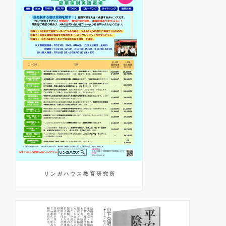
リ ン ガ ハ ウ ス 教 育 研 究 所