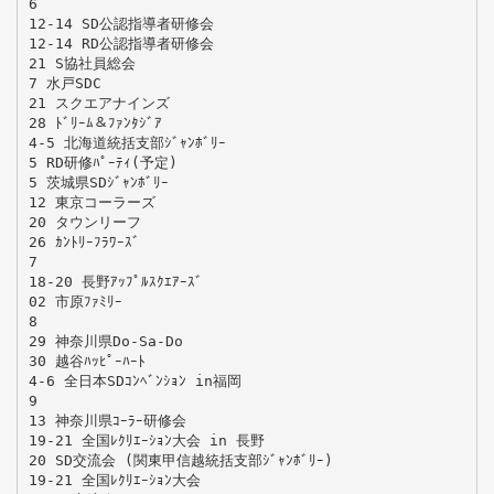
6
12-14 SD公認指導者研修会
12-14 RD公認指導者研修会
21 S協社員総会
7 水戸SDC
21 スクエアナインズ
28 ﾄﾞﾘｰﾑ＆ﾌｧﾝﾀｼﾞｱ
4-5 北海道統括支部ｼﾞｬﾝﾎﾞﾘｰ
5 RD研修ﾊﾟｰﾃｨ(予定)
5 茨城県SDｼﾞｬﾝﾎﾞﾘｰ
12 東京コーラーズ
20 タウンリーフ
26 ｶﾝﾄﾘｰﾌﾗﾜｰｽﾞ
7
18-20 長野ｱｯﾌﾟﾙｽｸｴｱｰｽﾞ
02 市原ﾌｧﾐﾘｰ
8
29 神奈川県Do-Sa-Do
30 越谷ﾊｯﾋﾟｰﾊｰﾄ
4-6 全日本SDｺﾝﾍﾞﾝｼｮﾝ in福岡
9
13 神奈川県ｺｰﾗｰ研修会
19-21 全国ﾚｸﾘｴｰｼｮﾝ大会 in 長野
20 SD交流会 (関東甲信越統括支部ｼﾞｬﾝﾎﾞﾘｰ)
19-21 全国ﾚｸﾘｴｰｼｮﾝ大会