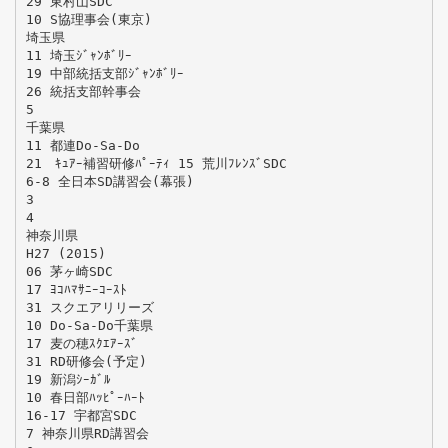
29 東村山SDC
10 S協理事会(東京)
埼玉県
11 埼玉ｼﾞｬﾝﾎﾞﾘｰ
19 中部統括支部ｼﾞｬﾝﾎﾞﾘｰ
26 統括支部幹事会
5
千葉県
11 都連Do-Sa-Do
21 ｷｭｱｰ補習研修ﾊﾟｰﾃｨ 15 荒川ﾌﾚﾝｽﾞSDC
6-8 全日本SD講習会(幕張)
3
4
神奈川県
H27 (2015)
06 茅ヶ崎SDC
17 ﾖｺﾊﾏｻﾆｰｺｰｽﾄ
31 スクエアリリーズ
10 Do-Sa-Do千葉県
17 麦の穂ｽｸｴｱｰｽﾞ
31 RD研修会(予定)
19 新潟ｼｰｶﾞﾙ
10 春日部ﾊｯﾋﾟｰﾊｰﾄ
16-17 宇都宮SDC
7 神奈川県RD講習会