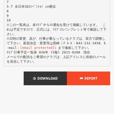
7
5-7 全日本SDｺﾝﾍﾞﾝｼｮﾝ in横浜
8
9
10
※この一覧表は、各ｸﾗﾌﾞからの通知を受けて掲載しています。 こ
れは予定ですので、正式には、ｸﾗﾌﾞのパンフレット等で確認して下
さい。
※日時の変更、及び、行事が重なっているクラブは、双方で調整し
て下さい、新規決定・変更等は黒崎（ＦＡＸ：043-232-3458、E
-mail：
[email protected]
）まで連絡して下さい。
ｸﾗﾌﾞ行事予定一覧表 H26年 (5報) 2015-0208 現在
メールでの配信をご希望のクラブは、上記アドレスに依頼のメール
DOWNLOAD
REPORT