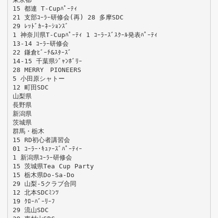
15 都連 T-Cupﾊﾟｰﾃｨ
21 支部ｺｰﾗｰ研修会(再) 28 多摩SDC
29 ﾚｯﾄﾞｶｰﾈｰｼｮﾝｽﾞ
1 神奈川県T-Cupﾊﾟｰﾃｨ 1 ｺｰﾗｰｽﾞｽｸｰﾙ発表ﾊﾟｰﾃｨ
13-14 ｺｰﾗｰ研修会
22 鎌倉ﾋﾞｰﾁ&ｽﾀｰｽﾞ
14-15 千葉県ｼﾞｬﾝﾎﾞﾘｰ
28 MERRY PIONEERS
5 小田原シャトー
12 町田SDC
山梨県
長野県
新潟県
茨城県
群馬・栃木
15 RD初心者講習会
01 ｺｰﾗｰ･ｷｭｧｰｽﾞﾊﾟｰﾃｨｰ
1 新潟県ｺｰﾗｰ研修会
15 茨城県Tea Cup Party
15 栃木県Do-Sa-Do
29 山梨-5クラブ合同
12 北本SDCﾐﾝﾂ
19 ｸﾛｰﾊﾞｰﾘｰﾌ
29 流山SDC