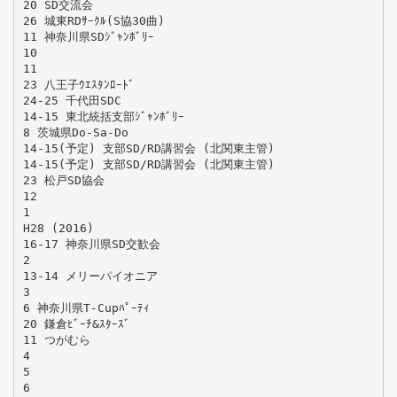
20 SD交流会
26 城東RDｻｰｸﾙ(S協30曲)
11 神奈川県SDｼﾞｬﾝﾎﾞﾘｰ
10
11
23 八王子ｳｴｽﾀﾝﾛｰﾄﾞ
24-25 千代田SDC
14-15 東北統括支部ｼﾞｬﾝﾎﾞﾘｰ
8 茨城県Do-Sa-Do
14-15(予定) 支部SD/RD講習会 (北関東主管)
14-15(予定) 支部SD/RD講習会 (北関東主管)
23 松戸SD協会
12
1
H28 (2016)
16-17 神奈川県SD交歓会
2
13-14 メリーパイオニア
3
6 神奈川県T-Cupﾊﾟｰﾃｨ
20 鎌倉ﾋﾞｰﾁ&ｽﾀｰｽﾞ
11 つがむら
4
5
6