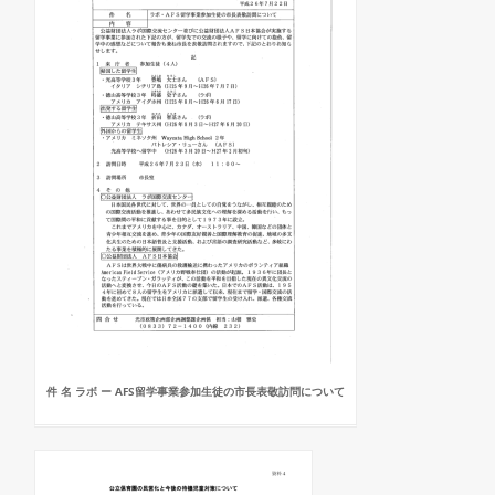
件 名 ラボ ー AFS留学事業参加生徒の市長表敬訪問について