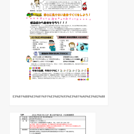
E3%81%BB%E3%81%91%E3%82%93%E3%81%A0%E3%82%88