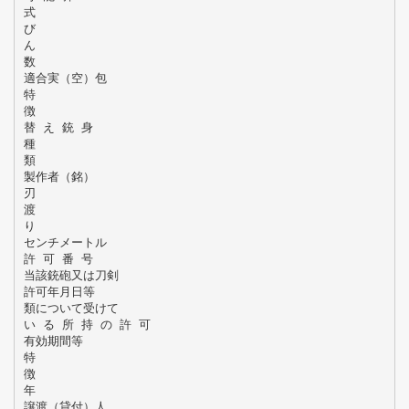
式
び
ん
数
適合実（空）包
特
徴
替 え 銃 身
種
類
製作者（銘）
刃
渡
り
センチメートル
許 可 番 号
当該銃砲又は刀剣
許可年月日等
類について受けて
い る 所 持 の 許 可
有効期間等
特
徴
年
譲渡（貸付）人