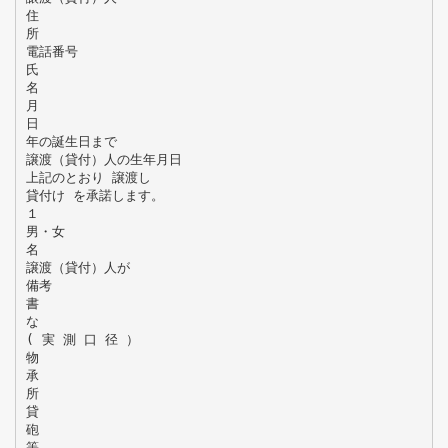
住
所
電話番号
氏
名
月
日
年の誕生日まで
譲渡（貸付）人の生年月日
上記のとおり 譲渡し
貸付け を承諾します。
１
男・女
名
譲渡（貸付）人が
備考
書
な
( 実 測 口 径 ）
物
承
所
貸
砲
等