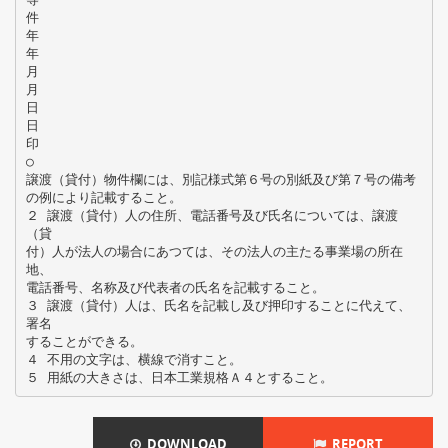
件
年
年
月
月
日
日
印
○
譲渡（貸付）物件欄には、別記様式第６号の別紙及び第７号の備考
の例により記載すること。
２ 譲渡（貸付）人の住所、電話番号及び氏名については、譲渡
（貸
付）人が法人の場合にあつては、その法人の主たる事業場の所在
地、
電話番号、名称及び代表者の氏名を記載すること。
３ 譲渡（貸付）人は、氏名を記載し及び押印することに代えて、
署名
することができる。
４ 不用の文字は、横線で消すこと。
DOWNLOAD
REPORT