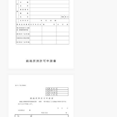
銃 砲 所 持 許 可 申 請 書