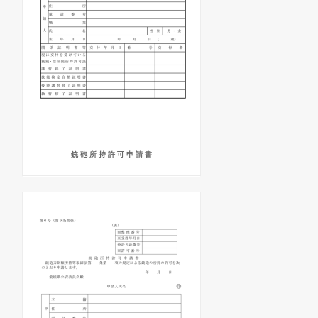
銃 砲 所 持 許 可 申 請 書