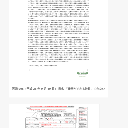
再読 605（平成 28 年 9 月 19 日） 氏名 「仕事ができる社員、できない