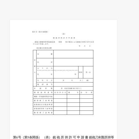
第6号（第9条関係） （表） 銃 砲 所 持 許 可 申 請 書 銃砲刀剣類所持等