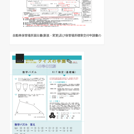
自動車保管場所届出書(新規・変更)及び保管場所標章交付申請書の