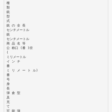
種
類
銃
型
式
銃 の 全 長
センチメートル
銃
センチメートル
商 品 名 等
公 称口 (番 )径
(
ミリメートル
イ ン チ
番
ミ リ メ ー ト ル)
番
号
身
長
弾 倉 型
及
充
て
可 能 弾