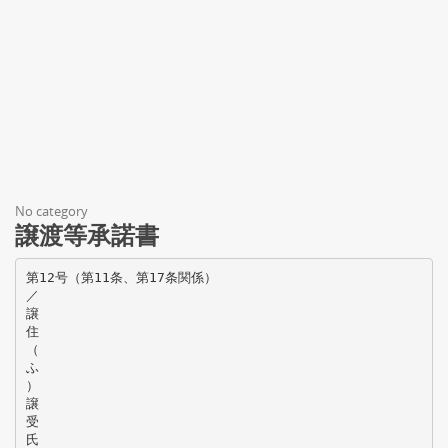
No category
譲渡等承諾書
第12号（第11条、第17条関係）
／
譲
住
（
ふ
）
譲
受
氏