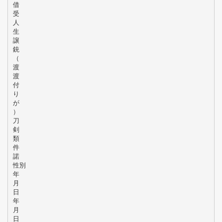
借
受
人
生
譲
銃
（
渡
渡
付
り
が
）
刀
剣
類
件
諾
性別
年
月
日
年
月
日