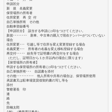
申請区分
新 規 名義変更
保管場所の所有者
住所変更 再 交 付
自己単独所有 その他
自動車登録番号
【申請区分】 該当する申請に○印をつけてください。
新規････････ 新車、中古車の購入で現在ナンバーがついていない
場合
住所変更･･･ 引越し等で住所を変え変更登録する場合
名義変更･･･ 所有者の名義を変え移転登録する場合
再交付･････ 紛失等で証明書の再交付をする場合
（ただし、証明日から１か月以内の場合に限ります）
【保管場所の所有者】
申請する保管場所の所有者に○印をつけてください。
自己単独所有･･･ 自認書を添付
その他･･････････ 他人所有や共有の場合は、保管場所使用
承諾書又は駐車場賃貸借契約書の写し等を
添付
警察署長 印
連
絡
先
田楠太郎
(例）（携帯電話番号）