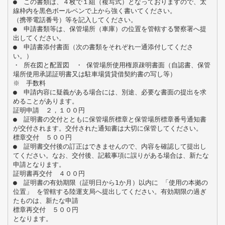
● この書類は、４枚で１組（複写式）となっておりますので、太
線枠内を黒色ボールペンで上から強く書いてください。
（携帯電話番号）等を記入してください。
● 申請書類等は、保管場所（車庫）の位置を管轄する警察署へ提
出してください。
● 申請書添付書面（次の書類をそれぞれ一通添付してくださ
い。）
・ 所在図と配置図 ・ 保管場所使用権原疎明書面（自認書、保管
場所使用承諾証明書又は駐車場賃貸借契約書の写し等）
※ 手数料
● 申請内容に疑義がある場合には、別途、必要な書面の提出を求
めることがあります。
証明申請 ２，１００円
● 証明書の交付とともに保管場所標章と保管場所標章番号通知書
が交付されます。交付された通知書は大切に保管してください。
標章交付 ５００円
● 証明書交付後の訂正はできませんので、内容を確認して提出し
てください。なお、交付後、記載事項に誤りがある場合は、新たな
申請となります。
証明書再交付 ４００円
● 証明書の有効期限（証明日から1か月）以内に 「使用の本拠の
位置」 を管轄する陸運支局へ提出してください。有効期限の過ぎ
たものは、新たな申請
標章再交付 ５００円