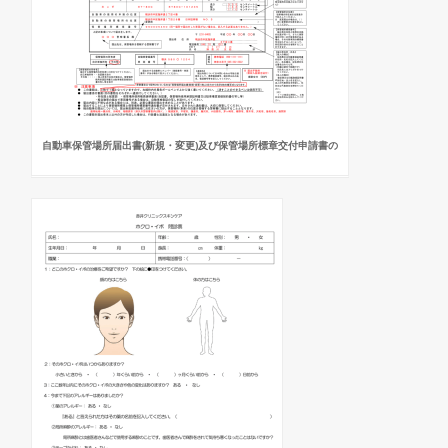
自動車保管場所届出書(新規・変更)及び保管場所標章交付申請書の