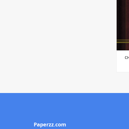
C
Paperzz.com