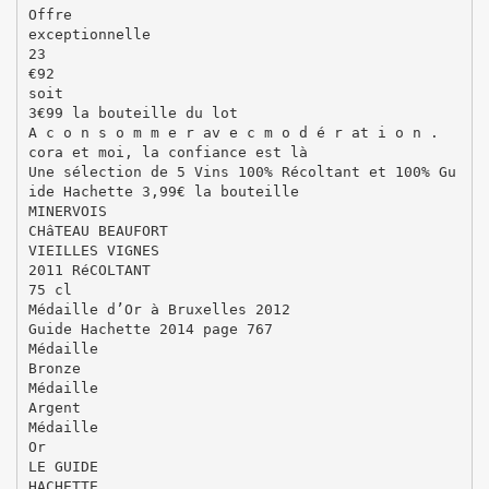
Offre
exceptionnelle
23
€92
soit
3€99 la bouteille du lot
A c o n s o m m e r av e c m o d é r at i o n .
cora et moi, la confiance est là
Une sélection de 5 Vins 100% Récoltant et 100% Gu
ide Hachette 3,99€ la bouteille
MINERVOIS
CHâTEAU BEAUFORT
VIEILLES VIGNES
2011 RéCOLTANT
75 cl
Médaille d’Or à Bruxelles 2012
Guide Hachette 2014 page 767
Médaille
Bronze
Médaille
Argent
Médaille
Or
LE GUIDE
HACHETTE