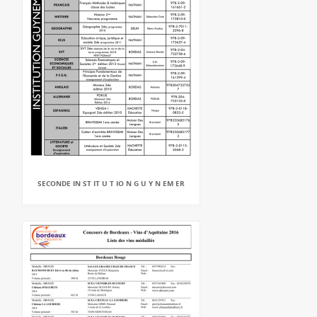
SECONDE IN ST IT U T IO N G U Y N EM ER