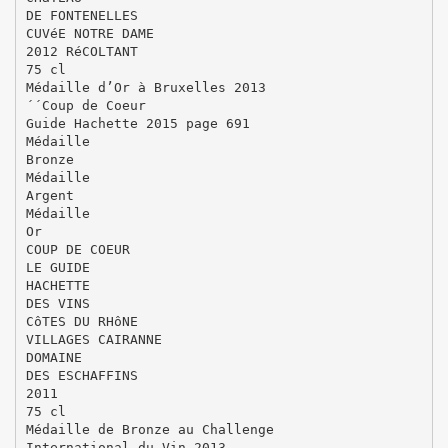
DE FONTENELLES
CUVéE NOTRE DAME
2012 RéCOLTANT
75 cl
Médaille d’Or à Bruxelles 2013
´´Coup de Coeur
Guide Hachette 2015 page 691
Médaille
Bronze
Médaille
Argent
Médaille
Or
COUP DE COEUR
LE GUIDE
HACHETTE
DES VINS
CôTES DU RHôNE
VILLAGES CAIRANNE
DOMAINE
DES ESCHAFFINS
2011
75 cl
Médaille de Bronze au Challenge
International du Vin 2013