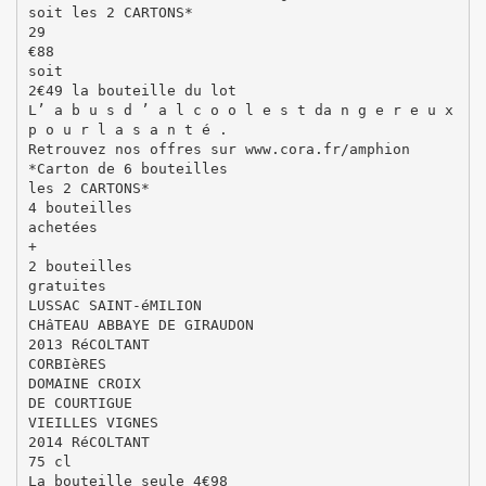
soit les 2 CARTONS*
29
€88
soit
2€49 la bouteille du lot
L’ a b u s d ’ a l c o o l e s t da n g e r e u x
p o u r l a s a n t é .
Retrouvez nos offres sur www.cora.fr/amphion
*Carton de 6 bouteilles
les 2 CARTONS*
4 bouteilles
achetées
+
2 bouteilles
gratuites
LUSSAC SAINT-éMILION
CHâTEAU ABBAYE DE GIRAUDON
2013 RéCOLTANT
CORBIèRES
DOMAINE CROIX
DE COURTIGUE
VIEILLES VIGNES
2014 RéCOLTANT
75 cl
La bouteille seule 4€98