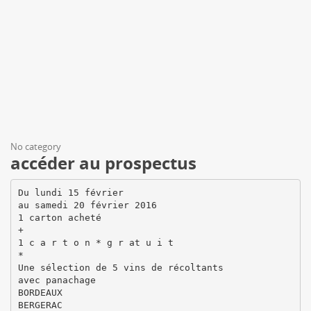
No category
accéder au prospectus
Du lundi 15 février
au samedi 20 février 2016
1 carton acheté
+
1 c a r t o n * g r at u i t
*
Une sélection de 5 vins de récoltants
avec panachage
BORDEAUX
BERGERAC