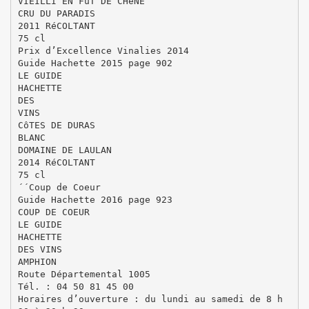
VIEILLI EN FûT DE CHêNE
CRU DU PARADIS
2011 RéCOLTANT
75 cl
Prix d’Excellence Vinalies 2014
Guide Hachette 2015 page 902
LE GUIDE
HACHETTE
DES
VINS
CôTES DE DURAS
BLANC
DOMAINE DE LAULAN
2014 RéCOLTANT
75 cl
´´Coup de Coeur
Guide Hachette 2016 page 923
COUP DE COEUR
LE GUIDE
HACHETTE
DES VINS
AMPHION
Route Départemental 1005
Tél. : 04 50 81 45 00
Horaires d’ouverture : du lundi au samedi de 8 h