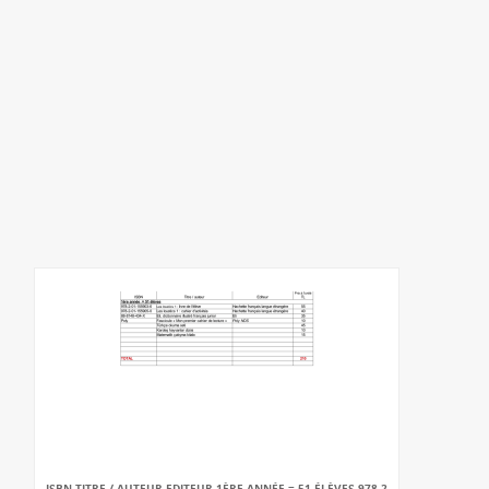
ISBN TITRE / AUTEUR EDITEUR 1ÈRE ANNÉE = 51 ÉLÈVES 978-2