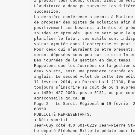
à prévoir leur décès, créant ainsi un vér
L’auditoire a donc pu survoler les différ
succession.
La dernière conférence a permis à Martine
de proposer des pistes de solutions afin 
positivement ses besoins, attentes et pré
solides et éprouvés. Que ce soit pour la 
planifier le futur, ces outils sont indis
valeur ajoutée dans l’entreprise et pour 
Pour ceux qui n’auraient pu être présents
seront déposées sous peu sur le site Inte
Des journées de la gestion en deux temps
Rappelons que les Journées de la gestion 
deux volets, soit une première journée en
anglais. Le second volet de cette 10e édi
11 février 2014, au Parish Hall (1180, Ro
toujours s’inscrire au coût de 50 $ auprè
au (450) 427-2000, poste 5131, ou par cou
agriconseils.qc.ca. ■
Page 2 - Le Suroît Régional ■ 19 février 
68950
PUBLICITÉ REPRÉSENTANTS:
◗ Défi sportif
Jean-Guy côté 450 601-0229 Jean-Pierre St
Le député Stéphane Billette pédale pour l