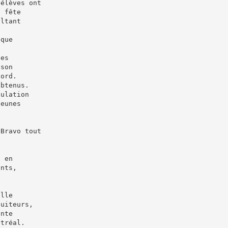
 élèves ont
a fête
oltant
ique
des
 son
ford.
obtenus.
pulation
jeunes
 Bravo tout
e en
ents,
ille
suiteurs,
ante
ntréal.