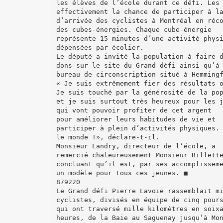
les élèves de l’école durant ce défi. Les
effectivement la chance de participer à l
d’arrivée des cyclistes à Montréal en réc
des cubes-énergies. Chaque cube-énergie
représente 15 minutes d’une activité phys
dépensées par écolier.
Le député a invité la population à faire 
dons sur le site du Grand défi ainsi qu’à
bureau de circonscription situé à Hemming
« Je suis extrêmement fier des résultats 
Je suis touché par la générosité de la po
et je suis surtout très heureux pour les 
qui vont pouvoir profiter de cet argent
pour améliorer leurs habitudes de vie et
participer à plein d’activités physiques.
le monde !», déclare-t-il.
Monsieur Landry, directeur de l’école, a
remercié chaleureusement Monsieur Billett
concluant qu’il est, par ses accomplissem
un modèle pour tous ces jeunes. ■
879220
Le Grand défi Pierre Lavoie rassemblait m
cyclistes, divisés en équipe de cinq pour
qui ont traversé mille kilomètres en soix
heures, de la Baie au Saguenay jusqu’à Mo