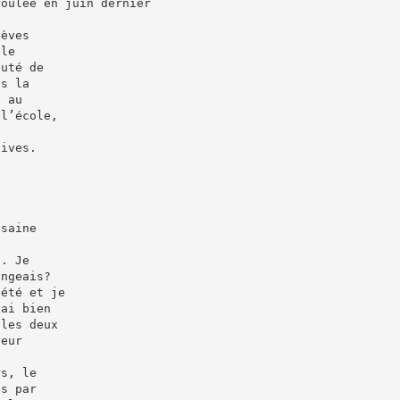
roulée en juin dernier
lèves
 le
puté de
is la
n au
 l’école,
tives.
 saine
s. Je
angeais?
’été et je
’ai bien
 les deux
ieur
rs, le
és par