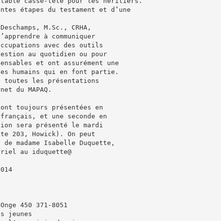
itable casse-tête pour les héritiers.
entes étapes du testament et d’une
 Deschamps, M.Sc., CRHA,
d’apprendre à communiquer
occupations avec des outils
gestion au quotidien ou pour
pensables et ont assurément une
les humains qui en font partie.
, toutes les présentations
rnet du MAPAQ.
sont toujours présentées en
 français, et une seconde en
tion sera présenté le mardi
ute 203, Howick). On peut
s de madame Isabelle Duquette,
rriel au iduquette@
2014
-Onge 450 371-8051
es jeunes