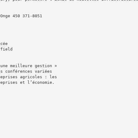
-Onge 450 371-8051
,
rcée
yfield
 une meilleure gestion »
es conférences variées
reprises agricoles : les
reprises et l’économie.