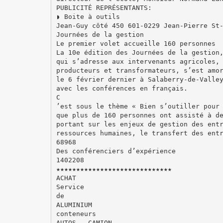
PUBLICITÉ REPRÉSENTANTS:
◗ Boite à outils
Jean-Guy côté 450 601-0229 Jean-Pierre St
Journées de la gestion
Le premier volet accueille 160 personnes
La 10e édition des Journées de la gestion
qui s’adresse aux intervenants agricoles,
producteurs et transformateurs, s’est amo
le 6 février dernier à Salaberry-de-Valle
avec les conférences en français.
C
’est sous le thème « Bien s’outiller pour
que plus de 160 personnes ont assisté à d
portant sur les enjeux de gestion des ent
ressources humaines, le transfert des ent
68968
Des conférenciers d’expérience
1402208
★★★★★★★★★★★★★★★★★★★★★★★★★★★★★
ACHAT
Service
de
ALUMINIUM
conteneurs
AUTOS - CAMION