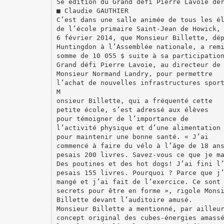
5e édition du Grand défi Pierre Lavoie dé
■ Claudie GAUTHIER
C’est dans une salle animée de tous les é
de l’école primaire Saint-Jean de Howick,
6 février 2014, que Monsieur Billette, dé
Huntingdon à l’Assemblée nationale, a rem
somme de 10 055 $ suite à sa participatio
Grand défi Pierre Lavoie, au directeur de
Monsieur Normand Landry, pour permettre
l’achat de nouvelles infrastructures spor
M
onsieur Billette, qui a fréquenté cette
petite école, s’est adressé aux élèves
pour témoigner de l’importance de
l’activité physique et d’une alimentation
pour maintenir une bonne santé. « J’ai
commencé à faire du vélo à l’âge de 18 an
pesais 200 livres. Savez-vous ce que je m
Des poutines et des hot dogs! J’ai fini l
pesais 155 livres. Pourquoi ? Parce que j
mangé et j’ai fait de l’exercice. Ce sont
secrets pour être en forme », rigole Mons
Billette devant l’auditoire amusé.
Monsieur Billette a mentionné, par ailleu
concept original des cubes-énergies amass