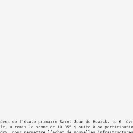
lèves de l’école primaire Saint-Jean de Howick, le 6 fév
ale, a remis la somme de 10 055 $ suite à sa participati
ndry, pour permettre l’achat de nouvelles infrastructure