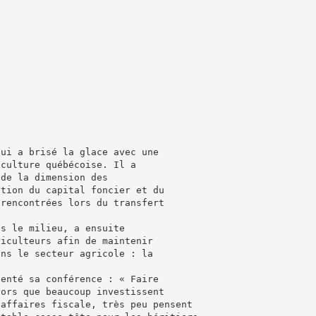
qui a brisé la glace avec une
iculture québécoise. Il a
 de la dimension des
ation du capital foncier et du
 rencontrées lors du transfert
ns le milieu, a ensuite
riculteurs afin de maintenir
ans le secteur agricole : la
senté sa conférence : « Faire
lors que beaucoup investissent
 affaires fiscale, très peu pensent