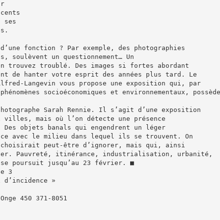
ur
 cents
c ses
és.
 d’une fonction ? Par exemple, des photographies
us, soulèvent un questionnement… Un
en trouvez troublé. Des images si fortes abordant
ent de hanter votre esprit des années plus tard. Le
Alfred-Langevin vous propose une exposition qui, par
 phénomènes socioéconomiques et environnementaux, possèd
photographe Sarah Rennie. Il s’agit d’une exposition
x villes, mais où l’on détecte une présence
. Des objets banals qui engendrent un léger
nce avec le milieu dans lequel ils se trouvent. On
 choisirait peut-être d’ignorer, mais qui, ainsi
ter. Pauvreté, itinérance, industrialisation, urbanité,
 se poursuit jusqu’au 23 février. ■
ge 3
x d’incidence »
-Onge 450 371-8051