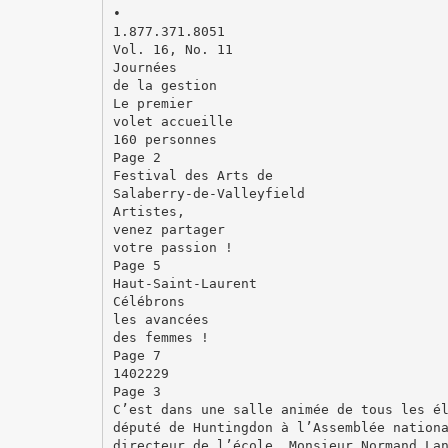
•
1.877.371.8051
Vol. 16, No. 11
Journées
de la gestion
Le premier
volet accueille
160 personnes
Page 2
Festival des Arts de
Salaberry-de-Valleyfield
Artistes,
venez partager
votre passion !
Page 5
Haut-Saint-Laurent
Célébrons
les avancées
des femmes !
Page 7
1402229
Page 3
C’est dans une salle animée de tous les é
député de Huntingdon à l’Assemblée nation
directeur de l’école, Monsieur Normand La