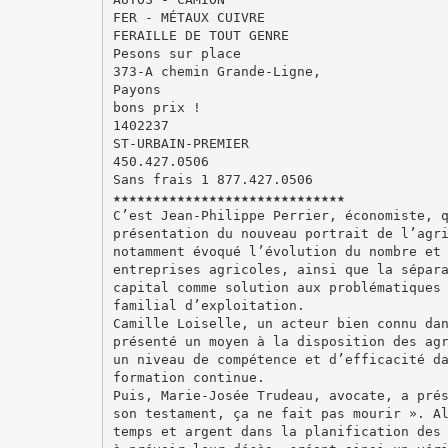
FER - MÉTAUX CUIVRE
FERAILLE DE TOUT GENRE
Pesons sur place
373-A chemin Grande-Ligne,
Payons
bons prix !
1402237
ST-URBAIN-PREMIER
450.427.0506
Sans frais 1 877.427.0506
★★★★★★★★★★★★★★★★★★★★★★★★★★★★★
C’est Jean-Philippe Perrier, économiste, 
présentation du nouveau portrait de l’agr
notamment évoqué l’évolution du nombre et
entreprises agricoles, ainsi que la sépar
capital comme solution aux problématiques
familial d’exploitation.
Camille Loiselle, un acteur bien connu da
présenté un moyen à la disposition des ag
un niveau de compétence et d’efficacité d
formation continue.
Puis, Marie-Josée Trudeau, avocate, a pré
son testament, ça ne fait pas mourir ». A
temps et argent dans la planification des