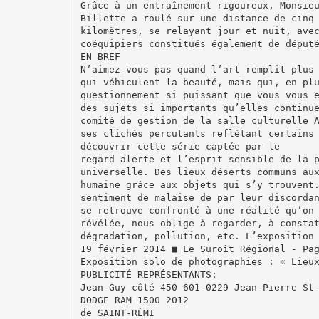
Grâce à un entraînement rigoureux, Monsie
Billette a roulé sur une distance de cinq
kilomètres, se relayant jour et nuit, ave
coéquipiers constitués également de déput
EN BREF
N’aimez-vous pas quand l’art remplit plus
qui véhiculent la beauté, mais qui, en pl
questionnement si puissant que vous vous 
des sujets si importants qu’elles continu
comité de gestion de la salle culturelle 
ses clichés percutants reflétant certains
découvrir cette série captée par le
regard alerte et l’esprit sensible de la 
universelle. Des lieux déserts communs au
humaine grâce aux objets qui s’y trouvent
sentiment de malaise de par leur discorda
se retrouve confronté à une réalité qu’on
révélée, nous oblige à regarder, à consta
dégradation, pollution, etc. L’exposition
19 février 2014 ■ Le Suroît Régional - Pa
Exposition solo de photographies : « Lieu
PUBLICITÉ REPRÉSENTANTS:
Jean-Guy côté 450 601-0229 Jean-Pierre St
DODGE RAM 1500 2012
de SAINT-RÉMI