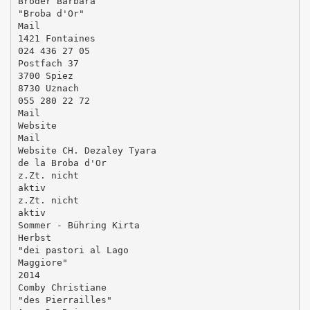
Broder Barbara
"Broba d'Or"
Mail
1421 Fontaines
024 436 27 05
Postfach 37
3700 Spiez
8730 Uznach
055 280 22 72
Mail
Website
Mail
Website CH. Dezaley Tyara
de la Broba d'Or
z.Zt. nicht
aktiv
z.Zt. nicht
aktiv
Sommer - Bühring Kirta
Herbst
"dei pastori al Lago
Maggiore"
2014
Comby Christiane
"des Pierrailles"