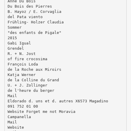
Anne Du Bois
Du Bois des Pierres
B. Hayoz / E. Corvaglia
del Pata viento
Frühling- Holzer Claudia
Sommer
"des enfants de Pigale"
2015
Gabi Igual
Grendel
R. + N. Jost
of fire crocosima
François Loda
de la Roche aux Miroirs
Katja Werner
de la Colline du Grand
U. + J. Zollinger
de l'heure du berger
Mail
Eldorado d. uns et d. autres X6573 Magadino
091 752 01 00
Website Forget me not Moravia
Campanella
Mail
Website