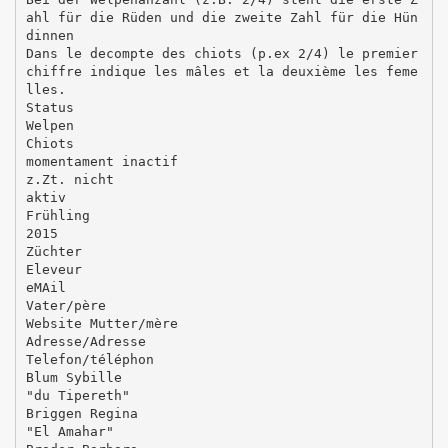
ahl für die Rüden und die zweite Zahl für die Hün
dinnen
Dans le decompte des chiots (p.ex 2/4) le premier
chiffre indique les mâles et la deuxième les feme
lles.
Status
Welpen
Chiots
momentament inactif
z.Zt. nicht
aktiv
Frühling
2015
Züchter
Eleveur
eMAil
Vater/père
Website Mutter/mère
Adresse/Adresse
Telefon/téléphon
Blum Sybille
"du Tipereth"
Briggen Regina
"El Amahar"