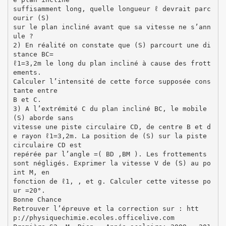
suffisamment long, quelle longueur ℓ devrait parc
ourir (S)
sur le plan incliné avant que sa vitesse ne s’ann
ule ?
2) En réalité on constate que (S) parcourt une di
stance BC=
ℓ1=3,2m le long du plan incliné à cause des frott
ements.
Calculer l’intensité de cette force supposée cons
tante entre
B et C.
3) A l’extrémité C du plan incliné BC, le mobile
(S) aborde sans
vitesse une piste circulaire CD, de centre B et d
e rayon ℓ1=3,2m. La position de (S) sur la piste
circulaire CD est
repérée par l’angle =( BD ,BM ). Les frottements
sont négligés. Exprimer la vitesse V de (S) au po
int M, en
fonction de ℓ1, , et g. Calculer cette vitesse po
ur =20°.
Bonne Chance
Retrouver l’épreuve et la correction sur : htt
p://physiquechimie.ecoles.officelive.com