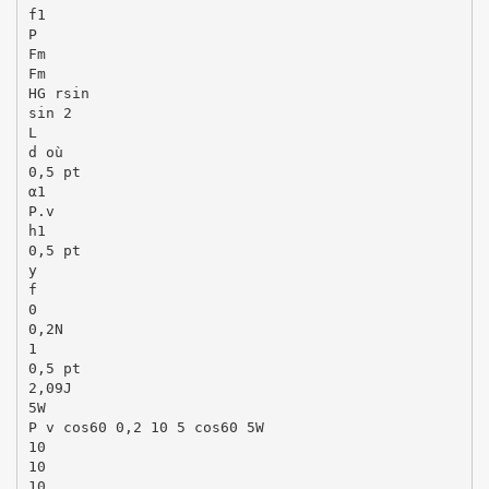
f1
P
Fm
Fm
HG rsin
sin 2
L
d où
0,5 pt
α1
P.v
h1
0,5 pt
y
f
0
0,2N
1
0,5 pt
2,09J
5W
P v cos60 0,2 10 5 cos60 5W
10
10
10