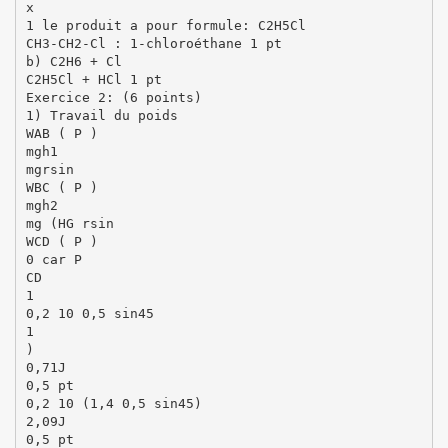
x
1 le produit a pour formule: C2H5Cl
CH3-CH2-Cl : 1-chloroéthane 1 pt
b) C2H6 + Cl
C2H5Cl + HCl 1 pt
Exercice 2: (6 points)
1) Travail du poids
WAB ( P )
mgh1
mgrsin
WBC ( P )
mgh2
mg (HG rsin
WCD ( P )
0 car P
CD
1
0,2 10 0,5 sin45
1
)
0,71J
0,5 pt
0,2 10 (1,4 0,5 sin45)
2,09J
0,5 pt