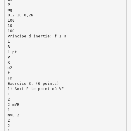
P
mg
0,2 10 0,2N
100
10
100
Principe d inertie: f 1 R
1
R
1 pt
P
R
α2
f
Fm
Exercice 3: (6 points)
1) Soit E le point où VE
1
2
2 mVE
1
mVE 2
2
2
1