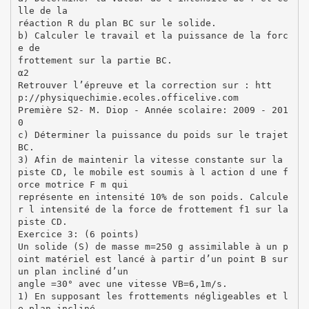
lle de la
réaction R du plan BC sur le solide.
b) Calculer le travail et la puissance de la forc
e de
frottement sur la partie BC.
α2
Retrouver l’épreuve et la correction sur : htt
p://physiquechimie.ecoles.officelive.com
Première S2- M. Diop - Année scolaire: 2009 - 201
0
c) Déterminer la puissance du poids sur le trajet
BC.
3) Afin de maintenir la vitesse constante sur la
piste CD, le mobile est soumis à l action d une f
orce motrice F m qui
représente en intensité 10% de son poids. Calcule
r l intensité de la force de frottement f1 sur la
piste CD.
Exercice 3: (6 points)
Un solide (S) de masse m=250 g assimilable à un p
oint matériel est lancé à partir d’un point B sur
un plan incliné d’un
angle =30° avec une vitesse VB=6,1m/s.
1) En supposant les frottements négligeables et l
e plan incliné