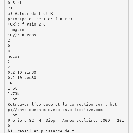
0,5 pt
2)
a) Valeur de f et R
principe d inertie: f R P 0
(Ox): f Psin 2 0
f mgsin
(Oy): R Pcos
2
0
R
mgcos
2
2
0,2 10 sin30
0,2 10 cos30
1N
1 pt
1,73N
1 pt
Retrouver l’épreuve et la correction sur : htt
p://physiquechimie.ecoles.officelive.com
1 pt
Première S2- M. Diop - Année scolaire: 2009 - 201
0
b) Travail et puissance de f