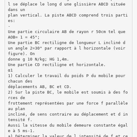
l se déplace le long d une glissière ABCD située
dans un
plan vertical. La piste ABCD comprend trois parti
es:
-
Une partie circulaire AB de rayon r 50cm tel que
AOB= 1 = 45°;
Une partie BC rectiligne de longueur L incliné d
un angle 2=30° par rapport à l horizontale (voir
figure). On
donne g 10 N/kg; HG 1,4m.
Une partie CD rectiligne et horizontale.
α1
1) Calculer le travail du poids P du mobile pour
chacun des
déplacements AB, BC et CD.
2) Sur la piste BC, le mobile est soumis à des fo
rces de
frottement représentées par une force f parallèle
au plan
incliné, de sens contraire au déplacement et d in
tensité f.
Aussi la vitesse du mobile demeure constante égal
e à 5 ms-1.
a) Déterminer la valeur de l intensité de f et ce