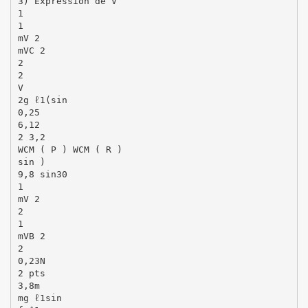
3) Expression de V
1
1
mV 2
mVC 2
2
2
V
2g ℓ1(sin
0,25
6,12
2 3,2
WCM ( P ) WCM ( R )
sin )
9,8 sin30
1
mV 2
2
1
mVB 2
2
0,23N
2 pts
3,8m
mg ℓ1sin