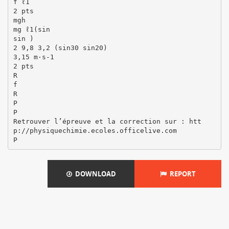
f ℓ1
2 pts
mgh
mg ℓ1(sin
sin )
2 9,8 3,2 (sin30 sin20)
3,15 m·s-1
2 pts
R
f
R
P
P
Retrouver l’épreuve et la correction sur : htt
p://physiquechimie.ecoles.officelive.com
DOWNLOAD
REPORT