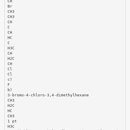
CH
Br
CH3
CH3
CH
C
CH
HC
C
H3C
CH
H2C
CH
Cl
Cl
c)
F
b)
3-bromo-4-chloro-3,4-dimethylhexane
CH3
H2C
HC
CH3
1 pt
H3C