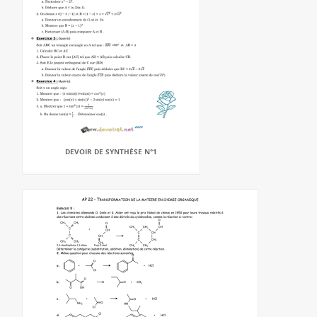
DEVOIR DE SYNTHÈSE N°1