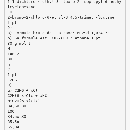
1,1-dichloro-4-ethyl-3-fluoro-2-isopropyl-6-methy
lcyclohexane
CH3
2-bromo-2-chloro-6-ethyl-3,4,5-trimethyloctane
1 pt
2)
a) Formule brute de l alcane: M 29d 1,034 23
b) Sa formule est: CH3-CH3 : éthane 1 pt
30 g·mol-1
M
14n 2
30
n
2
1 pt
C2H6
3)
a) C2H6 + xCl
C2H(6-x)Clx + xHCl
M(C2H(6-x)Clx)
34,5x 30
100
34,5x 30
35,5x
55,04