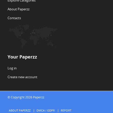
Explore Categories
About Paperzz
Contacts
Your Paperzz
Log in
Create new account
© Copyright 2026 Paperzz
ABOUT PAPERZZ
DMCA / GDPR
REPORT