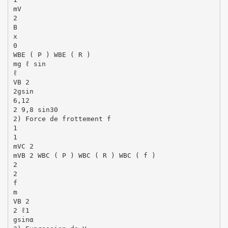
mV
2
B
x
0
WBE ( P ) WBE ( R )
mg ℓ sin
ℓ
VB 2
2gsin
6,12
2 9,8 sin30
2) Force de frottement f
1
1
mVC 2
mVB 2 WBC ( P ) WBC ( R ) WBC ( f )
2
2
f
m
VB 2
2 ℓ1
gsinα