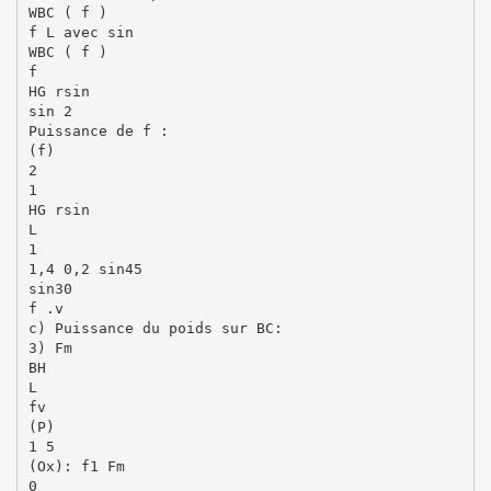
WBC ( f )
f L avec sin
WBC ( f )
f
HG rsin
sin 2
Puissance de f :
(f)
2
1
HG rsin
L
1
1,4 0,2 sin45
sin30
f .v
c) Puissance du poids sur BC:
3) Fm
BH
L
fv
(P)
1 5
(Ox): f1 Fm
0