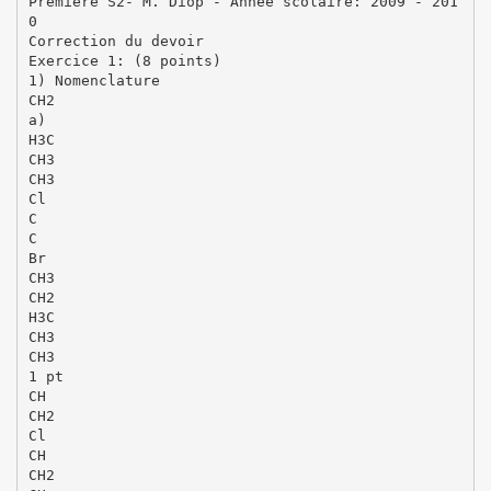
Première S2- M. Diop - Année scolaire: 2009 - 201
0
Correction du devoir
Exercice 1: (8 points)
1) Nomenclature
CH2
a)
H3C
CH3
CH3
Cl
C
C
Br
CH3
CH2
H3C
CH3
CH3
1 pt
CH
CH2
Cl
CH
CH2