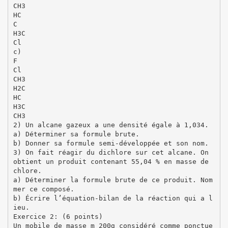
CH3
HC
C
H3C
Cl
c)
F
Cl
CH3
H2C
HC
H3C
CH3
2) Un alcane gazeux a une densité égale à 1,034.
a) Déterminer sa formule brute.
b) Donner sa formule semi-développée et son nom.
3) On fait réagir du dichlore sur cet alcane. On
obtient un produit contenant 55,04 % en masse de
chlore.
a) Déterminer la formule brute de ce produit. Nom
mer ce composé.
b) Écrire l’équation-bilan de la réaction qui a l
ieu.
Exercice 2: (6 points)
Un mobile de masse m 200g considéré comme ponctue