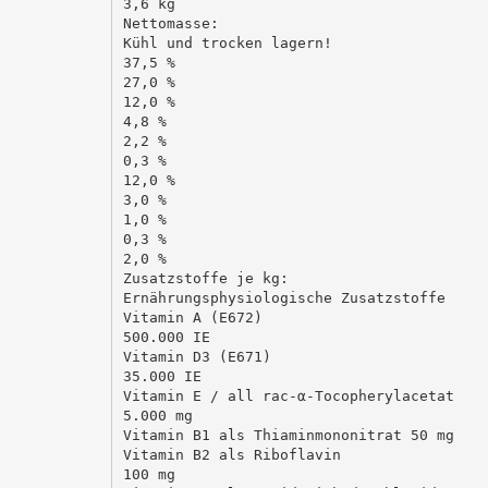
3,6 kg
Nettomasse:
Kühl und trocken lagern!
37,5 %
27,0 %
12,0 %
4,8 %
2,2 %
0,3 %
12,0 %
3,0 %
1,0 %
0,3 %
2,0 %
Zusatzstoffe je kg:
Ernährungsphysiologische Zusatzstoffe
Vitamin A (E672)
500.000 IE
Vitamin D3 (E671)
35.000 IE
Vitamin E / all rac-α-Tocopherylacetat
5.000 mg
Vitamin B1 als Thiaminmononitrat 50 mg
Vitamin B2 als Riboflavin
100 mg