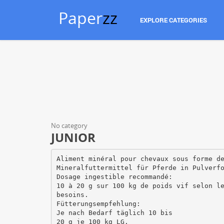
Paper
zz
EXPLORE CATEGORIES
No category
JUNIOR
Aliment minéral pour chevaux sous forme d
Mineralfuttermittel für Pferde in Pulverf
Dosage ingestible recommandé:
10 à 20 g sur 100 kg de poids vif selon l
besoins.
Fütterungsempfehlung:
Je nach Bedarf täglich 10 bis
20 g je 100 kg LG.