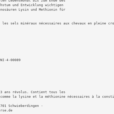
tten Lebensmonat bis zum Ende des
chstum und Entwicklung wichtigen
inosäuren Lysin und Methionin für
t les sels minéraux nécessaires aux chevaux en pleine cr
n
-NI-4-00089
 3 ans révolus. Contient tous les
 comme la lysine et la méthionine nécessaires à la const
1701 Schwieberdingen ·
orse.de