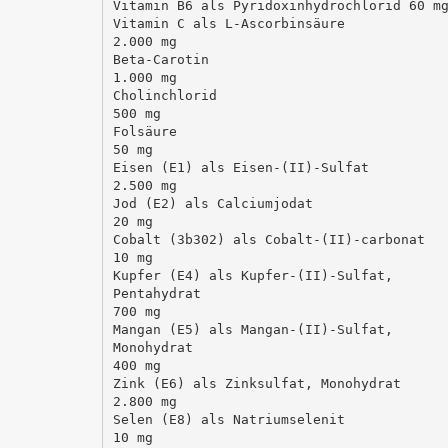
Vitamin B6 als Pyridoxinhydrochlorid 60 m
Vitamin C als L-Ascorbinsäure
2.000 mg
Beta-Carotin
1.000 mg
Cholinchlorid
500 mg
Folsäure
50 mg
Eisen (E1) als Eisen-(II)-Sulfat
2.500 mg
Jod (E2) als Calciumjodat
20 mg
Cobalt (3b302) als Cobalt-(II)-carbonat
10 mg
Kupfer (E4) als Kupfer-(II)-Sulfat,
Pentahydrat
700 mg
Mangan (E5) als Mangan-(II)-Sulfat,
Monohydrat
400 mg
Zink (E6) als Zinksulfat, Monohydrat
2.800 mg
Selen (E8) als Natriumselenit
10 mg