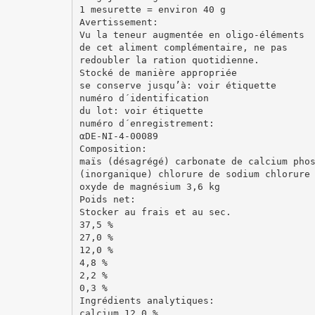
1 mesurette = environ 40 g
Avertissement:
Vu la teneur augmentée en oligo-éléments
de cet aliment complémentaire, ne pas
redoubler la ration quotidienne.
Stocké de manière appropriée
se conserve jusqu’à: voir étiquette
numéro d´identification
du lot: voir étiquette
numéro d´enregistrement:
αDE-NI-4-00089
Composition:
maïs (désagrégé) carbonate de calcium pho
(inorganique) chlorure de sodium chlorure
oxyde de magnésium 3,6 kg
Poids net:
Stocker au frais et au sec.
37,5 %
27,0 %
12,0 %
4,8 %
2,2 %
0,3 %
Ingrédients analytiques:
calcium 12,0 %