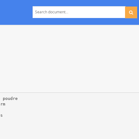
e poudre
orm
es