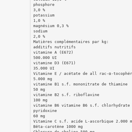
phosphore
3,0 %
potassium
1,0 %
magnésium 0,3 %
sodium
2,0 %
Matières complémentaires par kg:
additifs nutritifs
vitamine A (E672)
500.000 UI
vitamine D3 (E671)
35.000 UI
Vitamine E / acétate de all rac-α-tocophé
5.000 mg
vitamine B1 s.f. mononitrate de thiamine
50 mg
vitamine B2 s.f. riboflavine
100 mg
vitamine B6 vitamine B6 s.f. chlorhydrate
pyridoxine
60 mg
Vitamine C s.f. acide L-ascorbique 2.000 
Bêta-carotène 1000 mg
Chlorure de choline 500 mg