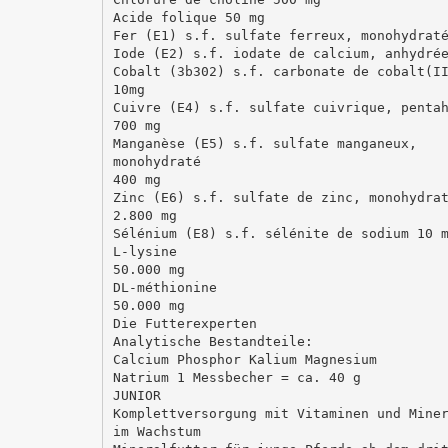
Acide folique 50 mg
Fer (E1) s.f. sulfate ferreux, monohydrat
Iode (E2) s.f. iodate de calcium, anhydré
Cobalt (3b302) s.f. carbonate de cobalt(I
10mg
Cuivre (E4) s.f. sulfate cuivrique, penta
700 mg
Manganèse (E5) s.f. sulfate manganeux,
monohydraté
400 mg
Zinc (E6) s.f. sulfate de zinc, monohydra
2.800 mg
Sélénium (E8) s.f. sélénite de sodium 10 
L-lysine
50.000 mg
DL-méthionine
50.000 mg
Die Futterexperten
Analytische Bestandteile:
Calcium Phosphor Kalium Magnesium
Natrium 1 Messbecher = ca. 40 g
JUNIOR
Komplettversorgung mit Vitaminen und Mine
im Wachstum