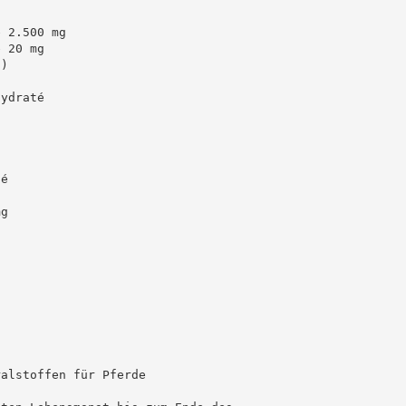
é 2.500 mg
e 20 mg
I)
hydraté
té
mg
ralstoffen für Pferde