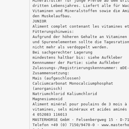
Mineralfutter für junge Pferde ab dem dri
dritten Lebensjahres. Liefert alle für Wa
Vitaminen und Mineralstoffen sowie die Am
den Muskelaufbau.
JUNIOR
Aliment complet contenant les vitamines e
Fütterungshinweis:
Aufgrund der höheren Gehalte an Vitaminen
und Spurenelementen sollte die Tagesratio
nicht mehr als verdoppelt werden.
Bei sachgerechter Lagerung
mindestens haltbar bis: siehe Aufkleber
Kennnummer der Partie: siehe Aufkleber
Zulassungs-/Registrierungskennnummer: αDE
Zusammensetzung:
Mais (aufgeschlossen)
Calciumcarbonat Monocalciumphosphat
(anorganisch)
Na­trium­­­­­­­­chlorid Kaliumchlorid
Magnesiumoxid
Aliment minéral pour poulains de 3 mois à
vitamines, sels minéraux et acides aminés
4 052083 116013
MASTERHORSE GmbH · Felsenbergweg 15 · D-7
Telefon +49 (0) 7150/9470-0 · www.masterh