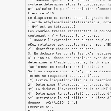
système,déterminer alors la composition f
8°) Calculer le pH d’une solution d’ammon
Exercice n°16
Le diagramme ci-contre donne le graphe de
l’acide éthylènediaminetétraacétique, not
( H4Y est un tétraacide)
Les courbes tracées représentent le pourc
contenant « Y » lorsque le pH varie.
1) Donner l’expression des quatre couples
pKAi relatives aux couples mis en jeu l’E
2) Identifier chacune des courbes.
3) En déduire les constantes pKAi relativ
4) L’ion Y4- donne des complexes avec de 
déterminer à l’aide du graphe, le pH à pa
facilement ce résultat par le calcul ?
Soit un composé ionique CxAy qui se disso
formés ne réagissant pas avec l’eau.
1°) Ecrire l’équation-bilan de la réactio
2°) Déterminer l’expression du produit de
3°) En déduire l’expression de la solubil
4°) Déterminer la solubilité du sulfate d
5°) Déterminer la solubilité du sulfate d
donnée : pKs(Ag2SO4 )=4,8
Exercice n°17