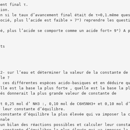
ment final τ.
tion.
on si le taux d’avancement final était de τ=0,1.même que
socié, plus l’acide est faible » 7°) reprendre les quest
ué, plus l’acide se comporte comme un acide fort» 9°) A 
nts
O2- sur l’eau et déterminer la valeur de la constante de
ble ?
e ces différentes espèces acido-basiques et en déduire q
elle est la base la plus forte , quelle est la base la p
sés donnerait la plus grande valeur de constante de
it 0,25 mol d’ NH3 :, 0,10 mol de C6H5NH3+ et 0,10 mol d
r leur constante d’équilibre.
 constante d’équilibre la plus élevée qui va imposer la 
inale
 un bilan des réactions possibles et calculer leur const
a constante d’équilibre la plus élevée qui va imposer la