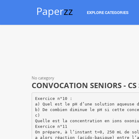
Paper
zz
EXPLORE CATEGORIES
No category
CONVOCATION SENIORS - CS S
Exercice n°10 :
a) Quel est le pH d’une solution aqueuse 
b) De combien diminue le pH si cette conc
c)
Quelle est la concentration en ions oxoni
Exercice n°11
On prépare, à l’instant t=0, 250 mL de so
a alors réaction (acido-basique) entre l’