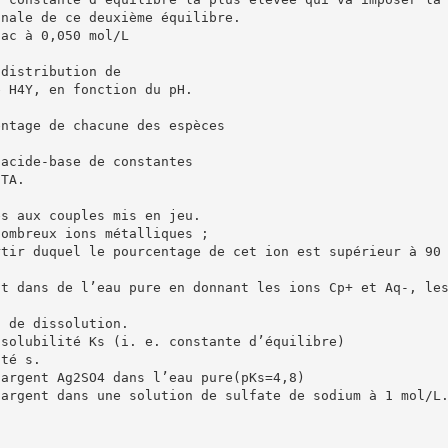
inale de ce deuxième équilibre.
iac à 0,050 mol/L
 distribution de
é H4Y, en fonction du pH.
entage de chacune des espèces
 acide-base de constantes
DTA.
es aux couples mis en jeu.
nombreux ions métalliques ;
rtir duquel le pourcentage de cet ion est supérieur à 90
ut dans de l’eau pure en donnant les ions Cp+ et Aq-, le
n de dissolution.
 solubilité Ks (i. e. constante d’équilibre)
ité s.
’argent Ag2SO4 dans l’eau pure(pKs=4,8)
’argent dans une solution de sulfate de sodium à 1 mol/L