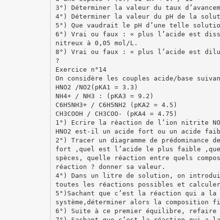
3°) Déterminer la valeur du taux d’avance
4°) Déterminer la valeur du pH de la solu
5°) Que vaudrait le pH d’une telle soluti
6°) Vrai ou faux : « plus l’acide est dis
nitreux à 0,05 mol/L.
8°) Vrai ou faux : « plus l’acide est dil
?
Exercice n°14
On considère les couples acide/base suiva
HNO2 /NO2(pKA1 = 3.3)
NH4+ / NH3 : (pKA3 = 9.2)
C6H5NH3+ / C6H5NH2 (pKA2 = 4.5)
CH3COOH / CH3COO- (pKA4 = 4.75)
1°) Ecrire la réaction de l’ion nitrite N
HNO2 est-il un acide fort ou un acide fai
2°) Tracer un diagramme de prédominance d
fort ,quel est l’acide le plus faible ,qu
spèces, quelle réaction entre quels compo
réaction ? donner sa valeur.
4°) Dans un litre de solution, on introdu
toutes les réactions possibles et calcule
5°)Sachant que c’est la réaction qui a la
système,déterminer alors la composition f
6°) Suite à ce premier équilibre, refaire
7°) Sachant que c’est la réaction qui a l