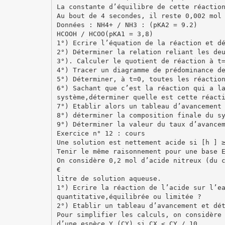
La constante d’équilibre de cette réactio
Au bout de 4 secondes, il reste 0,002 mol
Données : NH4+ / NH3 : (pKA2 = 9.2)
HCOOH / HCOO(pKA1 = 3,8)
1°) Ecrire l’équation de la réaction et d
2°) Déterminer la relation reliant les de
3°). Calculer le quotient de réaction à t
4°) Tracer un diagramme de prédominance d
5°) Déterminer, à t=0, toutes les réactio
6°) Sachant que c’est la réaction qui a l
système,déterminer quelle est cette réact
7°) Etablir alors un tableau d’avancement
8°) déterminer la composition finale du s
9°) Déterminer la valeur du taux d’avance
Exercice n° 12 : cours
Une solution est nettement acide si [h ] 
Tenir le même raisonnement pour une base 
On considère 0,2 mol d’acide nitreux (du 
€
litre de solution aqueuse.
1°) Ecrire la réaction de l’acide sur l’e
quantitative,équilibrée ou limitée ?
2°) Etablir un tableau d’avancement et dé
Pour simplifier les calculs, on considère
d’une espèce Y (CY) si CX < CY / 10