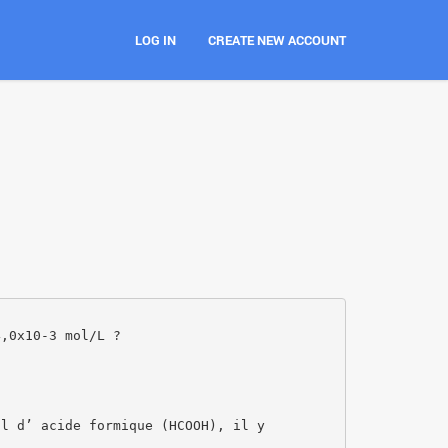
LOG IN
CREATE NEW ACCOUNT
4,0x10-3 mol/L ?
ol d’ acide formique (HCOOH), il y