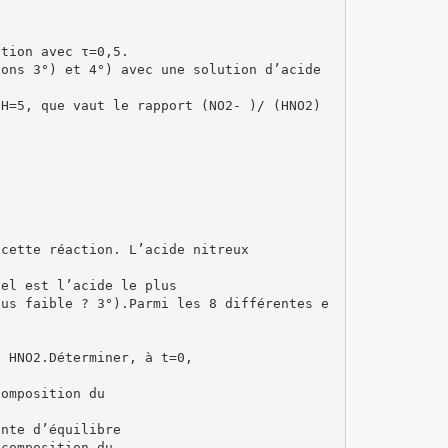
stion avec τ=0,5.
ions 3°) et 4°) avec une solution d’acide
pH=5, que vaut le rapport (NO2- )/ (HNO2)
 cette réaction. L’acide nitreux
uel est l’acide le plus
lus faible ? 3°).Parmi les 8 différentes e
’ HNO2.Déterminer, à t=0,
composition du
ante d’équilibre
 composition du