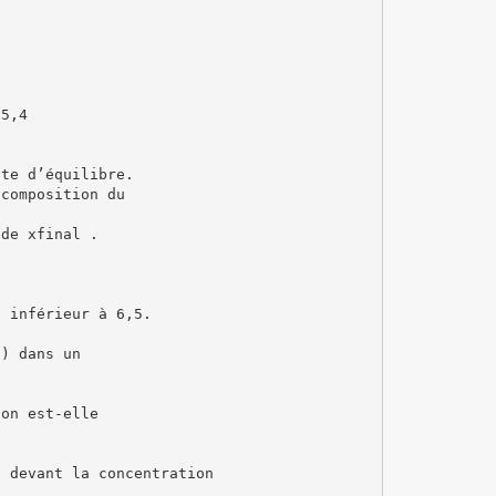
 5,4
nte d’équilibre.
 composition du
 de xfinal .
a inférieur à 6,5.
3) dans un
ion est-elle
.
e devant la concentration