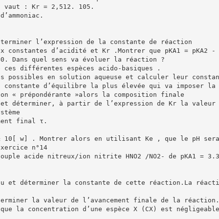
n vaut : Kr = 2,512. 105.
 d’ammoniac.
éterminer l’expression de la constante de réaction
ux constantes d’acidité et Kr .Montrer que pKA1 = pKA2 -
=0. Dans quel sens va évoluer la réaction ?
e ces différentes espèces acido-basiques .
ns possibles en solution aqueuse et calculer leur consta
a constante d’équilibre la plus élevée qui va imposer la
ion « prépondérante »alors la composition finale
 et déterminer, à partir de l’expression de Kr la valeur
ystème
ment final τ.
≥ 10[ w] . Montrer alors en utilisant Ke , que le pH ser
Exercice n°14
couple acide nitreux/ion nitrite HNO2 /NO2- de pKA1 = 3.
au et déterminer la constante de cette réaction.La réact
terminer la valeur de l’avancement finale de la réaction
 que la concentration d’une espèce X (CX) est négligeabl