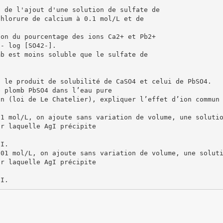
n de l'ajout d'une solution de sulfate de
chlorure de calcium à 0.1 mol/L et de
ion du pourcentage des ions Ca2+ et Pb2+
 - log [SO42-].
mb est moins soluble que le sulfate de
, le produit de solubilité de CaSO4 et celui de PbSO4.
e plomb PbSO4 dans l’eau pure
on (loi de Le Chatelier), expliquer l’effet d’ion commun
,1 mol/L, on ajoute sans variation de volume, une soluti
ur laquelle AgI précipite
gI.
,01 mol/L, on ajoute sans variation de volume, une solut
ur laquelle AgI précipite