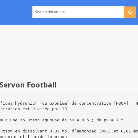
ervon Football
d’ions hydronium (ou oxonium) de concentration [H3O+] = 
entration est divisée par 10.
um d’une solution aqueuse de pH = 8.5 ; de pH = 7.5
lution en dissolvant 0,03 mol d’ammoniac (NH3) et 0,01 m
ammoniac et l’acide formique.