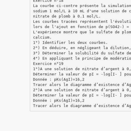
Exercice n°18
La courbe ci-contre présente la simulatio
sodium 1 mol/L à 10 mL d'une solution de 
nitrate de plomb à 0.1 mol/L.
Les courbes tracées représentent l'évolut
lors de l'ajout en fonction de p(SO42-) =
L'expérience montre que le sulfate de plo
calcium.
1°) Identifier les deux courbes.
2°) En déduire, en négligeant la dilution
3°) Déterminer la solubilité du sulfate d
4°) En appliquant le principe de modérati
Exercice n°19
1°)A une solution de nitrate d’argent à 0
Déterminer la valeur de pI = -log[I- ] po
Donnée : pKs(AgI)=16,2
Tracer alors le diagramme d’existence d’A
2°)A une solution de nitrate d’argent à 0
Déterminer la valeur de pI = -log[I- ] po
Donnée : pKs(AgI)=16,2