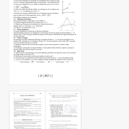
( )I ( )KZ ( )