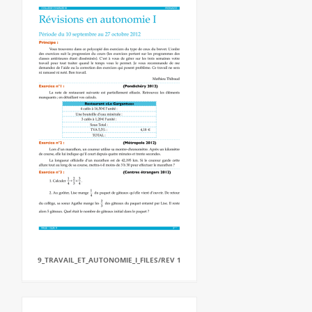
9_TRAVAIL_ET_AUTONOMIE_I_FILES/REV 1