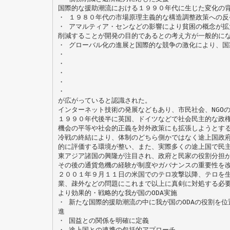
国際的な援助潮流における１９９０年代に生じた変化の
・ １９８０年代の市場原理主義的な構造調整政策への反
・ アマルティア・センなどの影響により貧困の概念が拡
削減することが開発の目的であるとの考え方が一般的に
・ グローバル化の進展と国際的な競争の激化により、国
・
・
・
・
・
が広がっていると認識された。
インターネット技術の発展などもあり、市民社会、NGO
１９９０年代後半に英国、ドイツなどで社会民主的な政
機会の平等や社会的正義を対外政策にも拡張しようとす
冷戦の終結により、体制のどちら側かではなく途上国政
的に評価する環境が整い、また、実際多くの途上国で民
東アジア諸国の興隆が注目され、政府と民家の役割分担
その後の通貨危機の経験が制度やガバナンスの重要性を
２００１年９月１１日の米国でのテロ攻撃以降、テロを
業、疎外などの問題にこれまで以上に真剣に対処する必
より効果的・戦略的な我が国のODA実施
・ 新たな国際的援助潮流の中に我が国のODAの役割を
進
・ 国益との関係を明確に定義
・ 途上国との連携の包括的アプローチ