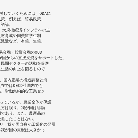
援していくためには、ODAに
政策、例えば、貿易政策、
う議論。
は、大規模経済インフラへの主
人材育成や国費留学生制
家派遣など、有償、無償、
易金融・投資金融のOOD
易、我が国からの直接投資をサポートした。
て民間セクターの活動を促進
民生活の向上を図るもので
、国内産業の構造調整と海
在ではOECD諸国内でも
果、労働集約的な工業セク
っているが、農業全体が保護
見方は誤り。我が国は総額
国であり、また、農産品の
後退したことはない。
り、我が国自身が工業化の発展
る我が国の貢献は大きかっ