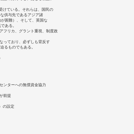
。
を受けている。それらは、国民の
要な供与先であるアジア諸
助が困難）、そして、英国な
流である。
アフリカ、グラント重視、制度政
。
なっており、必ずしも背反す
を迫るものでもある。
）
センターへの無償資金協力
が前提
）の設定