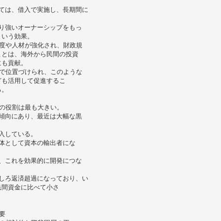
。
ては、借入で実施し、長期間に
。
り強いオーナーシップをもっ
という効果。
度や人材が強化され、財政規
ことは、海外から民間の投資
にも貢献。
で位置づけられ、このような
ども活用して促進するこ
る。
の役割は最も大きい。
傾向にあり、最近は大幅な黒
入している。
体として資本の輸出者にな
、これを効果的に開発につな
しろ返済超過になっており、い
民間資金に比べて小さ
要