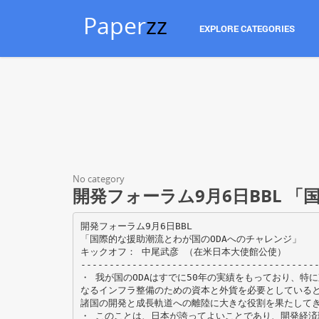
Paper
zz
EXPLORE CATEGORIES
No category
開発フォーラム9月6日BBL 
開発フォーラム9月6日BBL
「国際的な援助潮流とわが国のODAへのチャレンジ」
キックオフ： 中尾武彦 （在米日本大使館公使）
---------------------------------------
・ 我が国のODAはすでに50年の実績をもっており、特
なるインフラ整備のための資本と外貨を必要としている
諸国の開発と成長軌道への離陸に大きな役割を果たして
・ このことは、日本が誇ってよいことであり、開発経済