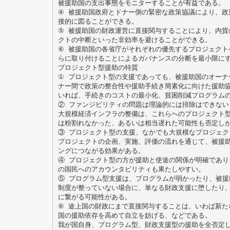
被援助国の支出事態をモニターすることが有益である。
④ 被援助国政府とドナー側の緊密な政策協議により、政
接的に図ることができる。
⑤ 被援助国の財政運営に直接関与することにより、内貨
クトの中断といった非効率を避けることができる。
⑥ 被援助国の各省庁がそれぞれの優先するプロジェクト
らに取り付けることによるガバナンスの分断を最小限に
プロジェクト型援助の特質
① プロジェクト型の支援であっても、被援助国のオーナ
ナー間で政策の整合性や援助手続き簡素化に向けた援助
いれば、手続きのコストの最小化、貧困削減プログラム
② ファンジビリティの問題は理論的には排除はできない
大規模経済インフラの整備は、これらへのプロジェクト
は粉割れなかった、あるいは相当遅れた可能性も否定し
③ プロジェクト型の支援、なかでも大規模なプロジェク
プロジェクトの企画、実施、評価の流れを通じて、被援
ングにつながる効果がある。
④ プロジェクト型の方が援助と使途の関係が明確であり
の国民へのアカウンタビリティも果たしやすい。
⑤ プログラム型支援は、プログラムが弱かったり、被援
制度が整っていない場合に、単なる財政支援に堕したり
に繋がる可能性がある。
⑥ 途上国の財政にまで直接関与することは、いわば新た
国の援助依存を高めて自立を妨げる、などである。
我が国自身、プログラム型、財政支援型の援助を全否定