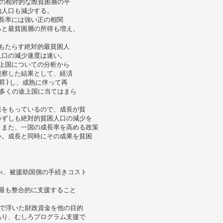
の相対的な際貧困層の平
的人口も減少する。
長率には強い正の相関
ると最貧困層の所得も増え、
もたらす絶対的最貧困人
人口の減少速度は速い。
上国についての分析から
観察した結果として、経済
昇)し、成熟に伴って再
多くの途上国に当てはまら
果をもっているので、成長が貧
必ずしも絶対的貧困人口の減少を
）また、一国の成長率を高める政策
い。成長と同時にその成果を貧困
。
べ、被援助国側の手続きコスト
最も整合的に支援すること
で浮いた財政資金を他の目的
あり、むしろプログラム支援で