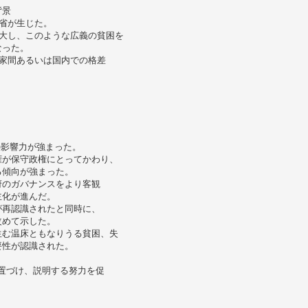
背景
省が生じた。
大し、このような広義の貧困を
なった。
家間あるいは国内での格差
の影響力が強まった。
権が保守政権にとってかわり、
る傾向が強まった。
府のガバナンスをより客観
主化が進んだ。
が再認識されたと同時に、
改めて示した。
生む温床ともなりうる貧困、失
要性が認識された。
位置づけ、説明する努力を促