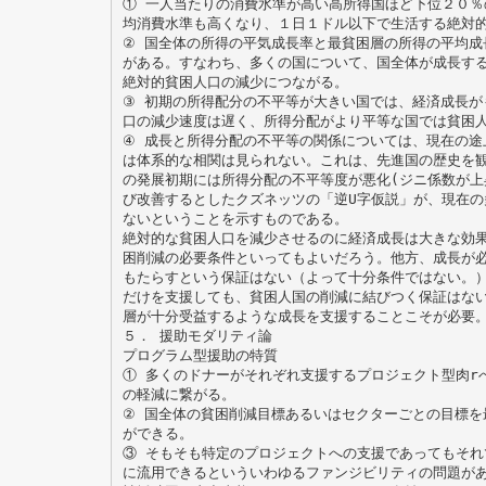
① 一人当たりの消費水準が高い高所得国ほど下位２０％
均消費水準も高くなり、１日１ドル以下で生活する絶対
② 国全体の所得の平気成長率と最貧困層の所得の平均成
がある。すなわち、多くの国について、国全体が成長す
絶対的貧困人口の減少につながる。
③ 初期の所得配分の不平等が大きい国では、経済成長が
口の減少速度は遅く、所得分配がより平等な国では貧困
④ 成長と所得分配の不平等の関係については、現在の途
は体系的な相関は見られない。これは、先進国の歴史を
の発展初期には所得分配の不平等度が悪化(ジニ係数が上
び改善するとしたクズネッツの「逆U字仮説」が、現在の
ないということを示すものである。
絶対的な貧困人口を減少させるのに経済成長は大きな効
困削減の必要条件といってもよいだろう。他方、成長が
もたらすという保証はない（よって十分条件ではない。
だけを支援しても、貧困人国の削減に結びつく保証はな
層が十分受益するような成長を支援することこそが必要
５． 援助モダリティ論
プログラム型援助の特質
① 多くのドナーがそれぞれ支援するプロジェクト型肉r
の軽減に繋がる。
② 国全体の貧困削減目標あるいはセクターごとの目標を
ができる。
③ そもそも特定のプロジェクトへの支援であってもそれ
に流用できるといういわゆるファンジビリティの問題が