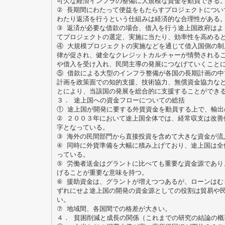
可欠な経済インフラの整備に大規模な資金を動員できる
② 長期間にわたって便益をもたらすプロジェクトについ
わたり返済を行うという仕組みは経済的な合理性がある
③ 返済が必要な借款の場合、借入を行う途上国政府はよ
てプロジェクトの選定、実施に当たり、効率性を高める
④ 大規模プロジェクトの実施などを通じて借入国側の制
律が促され、健全なクレジットカルチャーが情勢される
や借入を受け入れ、民間主導の発展につなげていくこと
⑤ 借款による大型のインフラ整備が各国の長期計画の中
計画を政策面での知的支援、技術協力、無償資金協力な
とにより、当該国の発展を総合的に支援することができ
３． 途上国への資金フローについての総括
① 途上国が開発に要する外貨資金を動員する上で、輸出
② ２００３年において途上国全体では、経常収支は改善
字となっている。
③ 海外の民間部門から直接投資を含めて大きな資金が流
④ 同時に外貨準備を大幅に積み上げており、途上国は全
っている。
⑤ 労働者送金はグラントに比べても重要な資金源であり
げることが重要な意味を持つ。
⑥ 援助資金は、グラントが増えつつあるが、ローンはむ
ずれにせよ途上国の開発の資金源としての役割は貿易や
い。
⑦ 地域間、各国間での格差が大きい。
４． 貧困削減と成長の関係（これまでの研究の結論の概