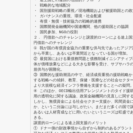
・ 戦略的な地域配分
・ 国別援助戦略の重視／現地機能および被援助国との政
・ ガバナンスの重視、環境・社会配慮
・ 有償・無償・技術協力の戦略的連携
・ 国際開発金融機関や国連機関、他の援助国との協調
・ 国民参加、NGOの役割
２． 円借款へのチャレンジと譲渡的ローンによる途上国
円借款へのチャレンジ
① 我が国の有償資金協力の重要な供与先であったアジア
から卒業し、あるいは卒業間近となっている国が増加。
② 最貧国における重債務問題と債務削減イニシアティブ
体が債権放棄などによる大きな影響を受け、サブサハラ
規供与が困難化。
③ 国際的な援助潮流の中で、経済成長重視の援助戦略か
する戦略への傾斜、教育、保健・医療などの社会セクタ
より大規模な経済インフラ整備を支援することへの疑問
④ このほか、OECD輸出信用アレンジメントのタイド援
用の透明化に関する議論、政策金融機関の見直しに関す
しかし、無償資金による社会セクター支援か、民間資金
か、という二分論には与しがたい。まだまだ多くの国で
あるいは人材育成などに用いたいというニーズは旺盛で
きる。
譲渡的ローンによる途上国支援のメリット
① ドナー側の財政事情から自ずから制約のあるグラント