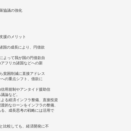
策協議の強化
支援のメリット
諸国の成長により、円借款
によって我が国の円借款自
のアフリカ諸国などへの新
ら貧困削減に直接アドレス
ーへの重点シフト、借款に
。
助信用規制やアンタイド援助信
る議論など。
による経済インフラ整備、直接投資
譲渡的なローンをインフラの整備、
ある、成長思考の戦略には活用で
と比較しても、経済開発に不