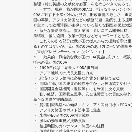
整理（特に英語の文献化が必要）を進めるべきであろう
・ 一方で、現在、我が国のODAは、様々なチャレンジ
ODAに対する不満や冷めた見方、財政事情の厳しさ、重
国の卒業、アフリカ諸国などの債務問題（融資による援
ど主として欧州諸国が主導している新たな国際的援助潮
・ 新たな援助潮流は、貧困削減、ミレニアム開発目標、
策環境、援助協調、政策一貫性などがキーワードとなる
・ これらのある部分は我が国の従来からの援助哲学と重
るものではないが、我が国のODAのあり方に一定の調整
【冒頭プレゼンテーション（ポイント）】
１． 効果的・戦略的な我が国のODA実施に向けて（概観
従来の我が国のODA
・ 1990年代は世界最大のODA供与国
・ アジア地域での成長支援に力点
・ 経済インフラ整備に必要な外貨を円借款で支援
・ 同時に我が国の発展の経験を生かした技術協力や社会
・ 国際開発金融機関（世銀等）にも米国に次ぐ貢献
・ 強い経済、国際収支黒字、安全保障面での貢献の制約
新たな国際的援助潮流
・ 貧困削減戦略への傾斜／ミレニアム開発目標（MDGｓ
・ アフリカ諸国やポスト紛争国に焦点
・ 米国やEU諸国のODA増大戦略
・ 援助の効果重視／援助強調
・ 被援助国のガバナンス・制度への注目
・ 債務削減と返済能力に応じた支援