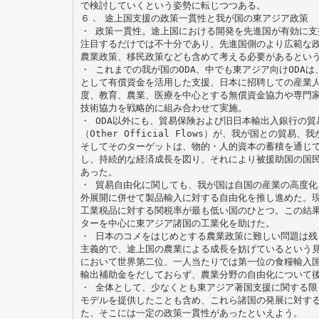
で検討していくという姿勢に転じつつある。
６． 途上国支援の政策一貫性と我が国の東アジア政策
・ 政策一貫性。途上国における開発を先進国が有効に支
注目するだけでは不十分であり、先進国側のより広範な
農業政策、移民政策なども含めて考える必要があるとい
・ これまでの我が国のODA、中でも東アジア向けODA
として有償資金を活用した支援、日本に招聘しての産業
度、教育、農業、医療を中心とする無償資金協力や専門
技術協力を戦略的に組み合わせて実施。
・ ODA以外にも、貿易保険および旧日本輸出入銀行の貿
（Other Official Flows）が、我が国との貿
そしてそのターゲットは、物的・人的資本の蓄積を通じ
し、持続的な経済成長を図り、それにより被援助国の国
あった。
・ 貿易自由化に関しても、我が国は自国の産業の高度化
外展開に併せて製品輸入に対する自由化を推し進めた。現
工業税品に対する関税率が最も低い国のひとつ。この結
ターを中心に東アジア諸国の工業化を助けた。
・ 日本のコメをはじめとする農業政策に難しい問題は残
主義的で、途上国の農業による成長を妨げているという
において世界第二位、一人当たりでは第一位の食糧輸入
輸出補助金をだしておらず、農業分野の自由化について
・ 全体として、少なくとも東アジア著国支援に関する限
モデルを提供したことも含め、これら諸国の発展に対す
た、そこには一定の政策一貫性があったといえよう。