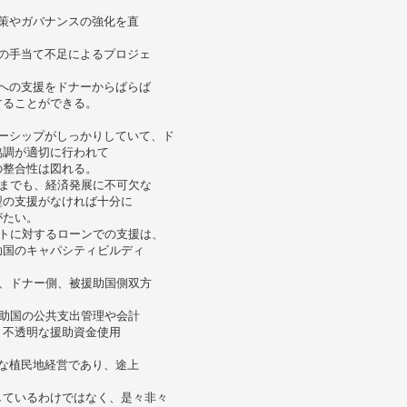
策やガバナンスの強化を直
の手当て不足によるプロジェ
への支援をドナーからばらば
することができる。
ーシップがしっかりしていて、ド
協調が適切に行われて
の整合性は図れる。
までも、経済発展に不可欠な
型の支援がなければ十分に
がたい。
トに対するローンでの支援は、
助国のキャパシティビルディ
、ドナー側、被援助国側双方
助国の公共支出管理や会計
、不透明な援助資金使用
な植民地経営であり、途上
しているわけではなく、是々非々