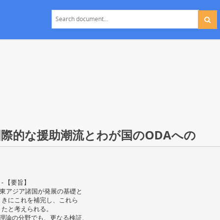
「国際的な援助潮流とわが国のODAへの
----【要旨】
に東アジア諸国が発展の基礎と
ときにこれを補完し、これら
きたと考えられる。
理論の分野でも、更なる検証、