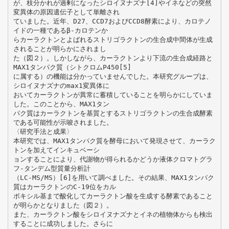
が、枝分かれが過剰になったシロイヌナズナ[4]やイネなどの突然
変異体の原因遺伝子として単離され
ていました。近年、D27、CCD7およびCCD8酵素により、カロテノ
イドの一種であるβ-カロテンか
らカーラクトンとよばれるストリゴラクトンの生合成中間体が生成
されることが明らかにされまし
た（図２）。しかしながら、カーラクトンより下流の生合成経路と
MAX1タンパク質（シトクロムP450[5]
に属する）の機能は分かっていませんでした。本研究グループは、
シロイヌナズナのmax1変異体に
おいてカーラクトンが異常に蓄積していることを明らかにしていま
した。このことから、MAX1タン
パク質はカーラクトンを基質とするストリゴラクトンの生合成酵素
である可能性が示唆されました。
〈研究手法と成果〉
本研究では、MAX1タンパク質を酵母において発現させて、カーラク
トンを加えてインキュベーシ
ョンすることにより、代謝物が得られるかどうか液体クロマトグラ
フ-タンデム型質量分析計
（LC-MS/MS）[6]を用いて調べました。その結果、MAX1タンパク
質はカーラクトンのC-19位をカル
ボキシル基まで酸化してカーラクトン酸を生成する酵素であること
が明らかとなりました（図２）。
また、カーラクトン酸をシロイヌナズナとイネの植物体からも検出
することに成功しました。さらに