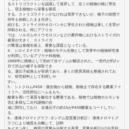
るストリゴラクトンを認識して発芽して、近くの植物の根に寄生
し、宿主植物から栄養を吸収
する。ストリゴラクトンがなければ発芽できないが、種子の状態で
何年も休眠したまま生存し
続ける。ストライガやオロバンキに寄生された植物は著しく生育が
抑制される。特にアフリカ
では、ソルガムやトウモロコシなどの農作物におけるストライガの
被害が大きく、ストライガ
の撃退は食糧生産上、重要な課題となっている。
4. シロイヌナズナ：植物のモデル生物として世界中の植物研究者
が利用しているアブラナ科植物。
2000年に植物として初めて全ゲノムが解読された。一世代が約2ヶ
月で沢山の種子を採取でき
る。遺伝子組換えが容易であり、多くの変異系統も整備されてお
り、研究材料として利用しや
すい。
5. シトクロムP450：微生物から植物、動物まで存在する酵素ファ
ミリー。活性部位にヘムをもち、
酸素を用いて基質を酸化する酵素である。植物では植物ホルモンを
含む多様な二次代謝物の合
成に関与しており、全遺伝子の約1%がP450酵素をコードしてい
る。
6. 液体クロマトグラフ-タンデム型質量分析計: 液体クロマトグ
ラフにより物質を分離して、試料
をイオン化し、物質の質量を分析する装置。質量分析計が2台直列