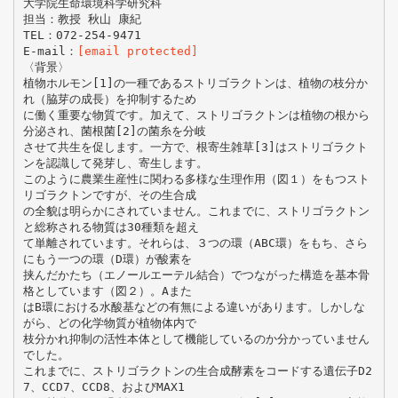
大学院生命環境科学研究科
担当：教授 秋山 康紀
TEL：072-254-9471
E-mail：
[email protected]
〈背景〉
植物ホルモン[1]の一種であるストリゴラクトンは、植物の枝分か
れ（脇芽の成長）を抑制するため
に働く重要な物質です。加えて、ストリゴラクトンは植物の根から
分泌され、菌根菌[2]の菌糸を分岐
させて共生を促します。一方で、根寄生雑草[3]はストリゴラクト
ンを認識して発芽し、寄生します。
このように農業生産性に関わる多様な生理作用（図１）をもつスト
リゴラクトンですが、その生合成
の全貌は明らかにされていません。これまでに、ストリゴラクトン
と総称される物質は30種類を超え
て単離されています。それらは、３つの環（ABC環）をもち、さら
にもう一つの環（D環）が酸素を
挟んだかたち（エノールエーテル結合）でつながった構造を基本骨
格としています（図２）。Aまた
はB環における水酸基などの有無による違いがあります。しかしな
がら、どの化学物質が植物体内で
枝分かれ抑制の活性本体として機能しているのか分かっていません
でした。
これまでに、ストリゴラクトンの生合成酵素をコードする遺伝子D2
7、CCD7、CCD8、およびMAX1