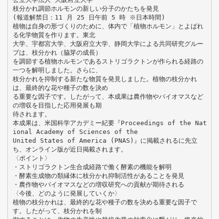
枝分かれ調節ホルモンの新しい分子のかたちを発見
(報道解禁日：11 月 25 日午前 5 時 ※日本時間)
植物は自身の形づくりのために、体内で「植物ホルモン」とよばれ
る化学物質を作ります。東北
大学、宇都宮大学、大阪府立大学、静岡大学による共同研究グルー
プは、枝分かれ（脇芽の成長）
を調節する植物ホルモンであるストリゴラクトンが作られる経路の
一つを解明しました。さらに、
枝分かれを抑制する新たな物質を発見しました。植物の枝分かれ
は、最終的な花や種子の数を決め
る重要な因子です。したがって、本成果は農作物やバイオマスなど
の増収を目指した応用発展も期
待されます。
本成果は、米国科学アカデミー紀要『Proceedings of the Nat
ional Academy of Sciences of the
United States of America (PNAS)』に掲載されるに先立
ち、オンライン版が近日掲載されます。
〈ポイント〉
・ストリゴラクトン生合成経路で働く酵素の機能を解明
・酵素生成物の類縁体に枝分かれ抑制活性があることを発見
・農作物やバイオマスなどの増収研究への貢献が期待される
〈今後、どのように発展していくか〉
植物の枝分かれは、最終的な花や種子の数を決める重要な因子で
す。したがって、枝分かれを制