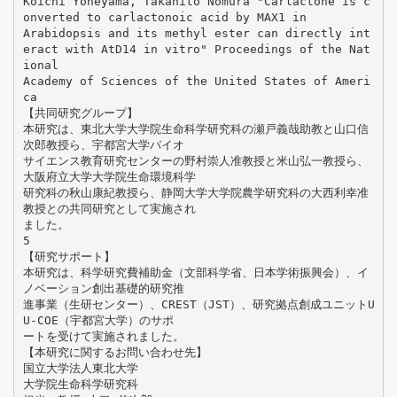
Koichi Yoneyama, Takahito Nomura "Carlactone is c
onverted to carlactonoic acid by MAX1 in
Arabidopsis and its methyl ester can directly int
eract with AtD14 in vitro" Proceedings of the Nat
ional
Academy of Sciences of the United States of Ameri
ca
【共同研究グループ】
本研究は、東北大学大学院生命科学研究科の瀬戸義哉助教と山口信
次郎教授ら、宇都宮大学バイオ
サイエンス教育研究センターの野村崇人准教授と米山弘一教授ら、
大阪府立大学大学院生命環境科学
研究科の秋山康紀教授ら、静岡大学大学院農学研究科の大西利幸准
教授との共同研究として実施され
ました。
5
【研究サポート】
本研究は、科学研究費補助金（文部科学省、日本学術振興会）、イ
ノベーション創出基礎的研究推
進事業（生研センター）、CREST（JST）、研究拠点創成ユニットU
U-COE（宇都宮大学）のサポ
ートを受けて実施されました。
【本研究に関するお問い合わせ先】
国立大学法人東北大学
大学院生命科学研究科