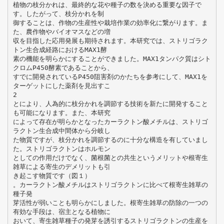
植物の枝分かれは、最終的な花や種子の数を決める重要な因子で
す。したがって、枝分かれを制
御することは、作物の生産性や栽培作業の効率化に繋がります。ま
た、農作物やバイオマスなどの増
収を目指した応用発展も期待されます。本研究では、ストリゴラク
トン生合成経路におけるMAX1酵
素の機能を明らかにすることができました。MAX1タンパク質はシト
クロムP450酵素であることから、
すでに開発されているP450阻害剤のかたちを参考にして、MAX1を
ターゲットにした薬剤を見出すこ
2
とにより、人為的に枝分かれを調節する技術を新たに開発すること
も可能になります。また、本研究
によって存在が明らかとなったカーラクトン酸メチルは、ストリゴ
ラクトン生合成中間体から分岐し
た物質ですが、枝分かれを調節するのに十分な構造を有していまし
た。ストリゴラクトンはホルモン
としての作用だけでなく、菌根菌との共生というメリットや根寄生
雑草による寄生のデメリットも引
き起こす物質です（図１）
。カーラクトン酸メチルはストリゴラクトンに比べて根寄生雑草の
種子発
芽活性が弱いことも明らかにしました。根寄生雑草の防除の一つの
有効な手段は、宿主となる植物に
おいて、寄生雑草種子の発芽を誘引するストリゴラクトンの生産を