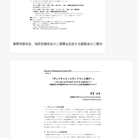
奥野武俊先生、池田良穂先生のご退職を記念する謝恩会のご案内