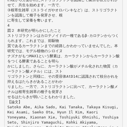
せて、共生を始めます。一方で、
③根寄生雑草（ストライガやオロバンキなど）は、ストリゴラクト
ンを認識して種子を発芽させ、根
に寄生して栄養を奪います。
4
図２ 本研究が明らかにしたこと
ストリゴラクトンはカロテノイドの一種であるβ-カロテンからつく
られます。これまでは、前駆物
質であるカーラクトンまでの経路しかわかっていませんでした。本
研究では、モデル植物のシロイヌ
ナズナがもつMAX1という酵素は、カーラクトンからカーラクトン酸
をつくる酵素であることを明ら
かにしました。さらに、カーラクトン酸がメチル化された物質（カ
ーラクトン酸メチル）には、スト
リゴラクトンと同様に、その受容体AtD14に認識されて枝分かれを
抑えるはたらきがあることがわか
りました。一方で、ストリゴラクトンに比べて、カーラクトン酸メ
チルは根寄生雑草の種子を発芽さ
せるはたらきが弱いこともわかりました。
【論文】
Satoko Abe, Aika Sado, Kai Tanaka, Takaya Kisugi,
Kei Asami, Saeko Ota, Hyun Il Kim, Kaori
Yoneyama, Xiaonan Xie, Toshiyuki Ohnishi, Yoshiya
Seto, Shinjiro Yamaguchi, Kohki Akiyama,