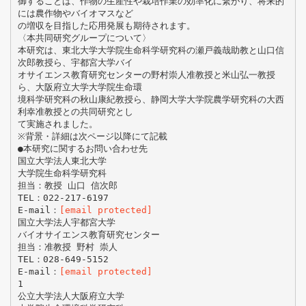
御することは、作物の生産性や栽培作業の効率化に繋がり、将来的
には農作物やバイオマスなど
の増収を目指した応用発展も期待されます。
〈本共同研究グループについて〉
本研究は、東北大学大学院生命科学研究科の瀬戸義哉助教と山口信
次郎教授ら、宇都宮大学バイ
オサイエンス教育研究センターの野村崇人准教授と米山弘一教授
ら、大阪府立大学大学院生命環
境科学研究科の秋山康紀教授ら、静岡大学大学院農学研究科の大西
利幸准教授との共同研究とし
て実施されました。
※背景・詳細は次ページ以降にて記載
●本研究に関するお問い合わせ先
国立大学法人東北大学
大学院生命科学研究科
担当：教授 山口 信次郎
TEL：022-217-6197
E-mail：
[email protected]
国立大学法人宇都宮大学
バイオサイエンス教育研究センター
担当：准教授 野村 崇人
TEL：028-649-5152
E-mail：
[email protected]
1
公立大学法人大阪府立大学