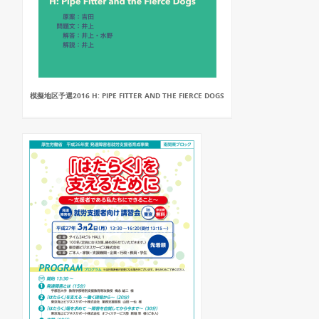
模擬地区予選2016 H: PIPE FITTER AND THE FIERCE DOGS