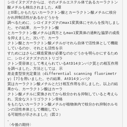
シロイヌナズナからは、そのメチルエステル体であるカーラクトン
酸メチルも検出されました。A環
とD環しかもたないカーラクトン酸とカーラクトン酸メチルに枝分
かれ抑制活性があるかどうかを
調べるために、シロイヌナズナのmax1変異体にそれらを投与しまし
た。その結果、カーラクトン酸
とカーラクトン酸メチルは両方ともmax1変異体の過剰な脇芽の成長
を抑えました。次いで、カーラ
クトン酸とカーラクトン酸メチルがそれら自体で活性体として機能
しているのか、それとも活性を示
すためにはさらに構造変換が必要なのかどうかを明らかにするため
に、シロイヌナズナのストリゴラ
クトン受容体として考えられているAtD14タンパク質との相互作用
を調べました。方法としては、示
差走査型蛍光定量法（differential scanning fluorimetr
y）[7]を用いました。その結果、AtD14タンパク
質はカーラクトン酸メチルとだけ相互作用を示しました。以上の結
果から、カーラクトン酸はカーラ
クトン酸メチルに変換されてから枝分かれを抑制していると考えら
れ、完全なストリゴラクトン骨格
をもたないカーラクトン酸メチルが植物体内で枝分かれ抑制ホルモ
ンの活性本体として機能してい
る可能性が示されました（図２）
。
〈今後の期待〉