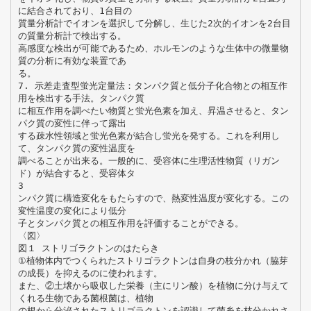
に結合されており、1台目の
質量分析計でイオンを選択して分解し、生じた2次的イオンを2台目
の質量分析計で検出する。
高感度な検出が可能であるため、ホルモンのような生体中の微量物
質の分析に有効な装置であ
る。
7. 示差走査型蛍光定量法：タンパク質と低分子化合物との相互作
用を検出する手法。タンパク質
に相互作用を調べたい物質と蛍光色素を加え、昇温させると、タン
パク質の変性に伴って露出
する疎水性領域と蛍光色素が結合し蛍光を発する。これを利用し
て、タンパク質の変性温度を
調べることが出来る。一般的に、受容体に生理活性物質（リガン
ド）が結合すると、受容体タ
3
ンパク質に構造変化をもたらすので、熱変性温度が変化する。この
変性温度の変化により低分
子とタンパク質との相互作用を評価することができる。
〈図〉
図１ ストリゴラクトンのはたらき
①植物体内でつくられたストリゴラクトンは自身の枝分かれ（脇芽
の成長）を抑えるのに使われます。
また、②土壌から吸収した栄養（主にリン酸）を植物に分け与えて
くれる生物である菌根菌は、植物
の根から分泌されたストリゴラクトンを認識して菌糸を枝分かれさ