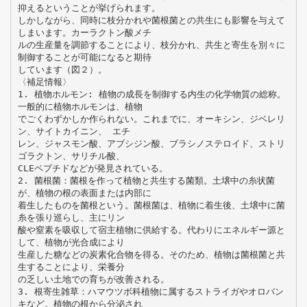
抑えるということが挙げられます。
しかしながら、同時に枝分かれや菌根菌との共生にも影響を与えて
しまいます。カーラクトン酸メチ
ルの生産量を調節することにより、枝分かれ、共生と寄生を別々に
制御することが可能になると期待
しています（図２）。
〈補足情報〉
1. 植物ホルモン: 植物の成長を制御する内生の化学物質の総称。
一般的に植物ホルモンは、植物
でごくわずかしか作られない。これまでに、オーキシン、ジベレリ
ン、サイトカイニン、 エチ
レン、ジャスモン酸、アブシジン酸、ブラシノステロイド、ストリ
ゴラクトン、サリチル酸、
CLEペプチドなどが発見されている。
2. 菌根菌：菌根を作って植物と共生する菌類。土壌中の糸状菌
が、植物の根の表面または内部に
着生したものを菌根という。菌根菌は、植物に着生後、土壌中に菌
糸を張り巡らし、主にリン
酸や窒素を吸収して宿主植物に供給する。代わりにエネルギー源と
して、植物が光合成により
生産した糖などの炭素化合物を得る。そのため、植物は菌根菌と共
生することにより、栄養分
の乏しい土地での育ちが改善される。
3. 根寄生雑草：ハマウツボ科植物に属するストライガやオロバン
キなど。植物の根から分泌され