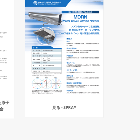
会原子
見る - SPRAY
会