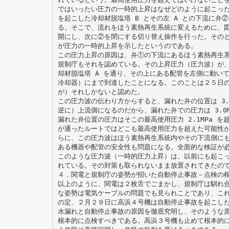
ではいったい圧力の一時的上昇はなぜどのように起こっ
を起こした冷却材脱塩塔 B とその左 A との下流に弁
る。そこで、流れをほう素熱再生系統に変えるために、
開にし、次に②を閉にする切り替え操作を行った。その
が圧力の一時的上昇を示したというのである。
この圧力上昇の原因は、弁①の下流にあるほう素熱再生
規制庁もそれを認めている。その上昇圧力（圧力波）が
却材脱塩塔 A を通り、その上にある配管を左側に動いて上
冷却器）にまで到達したことになる。このことは２５日
が）それしかないと認めた。
この圧力波の伝わり方からすると、漏れた弁の位置は 3.
逆に）上流側になるのだから、漏れた弁での圧力は 3.0
漏れた弁位置の圧力はそこの最高使用圧力 2.1MPa 
が通ったルートではどこも最高使用圧力を超えた可能性
らに、この圧力波はほう素熱再生系統内やその下流側に
ある機器や配管の安全性も問題になる。全面的な検証が
このような圧力波（一時的圧力上昇）は、以前にも起こ
れている。その対策も取られないまま放置されてきたの
４．関電と規制庁の姿勢が招いた自動停止事故－点検の
以上のように、関電は２枚舌でごまかし、規制庁は馴れ
な姿勢は電気ケーブルの問題でも見られことであり、こ
の定、２月２９日に高浜４号機は自動停止事故を起こし
水漏れと自動停止事故の原因を徹底究明し、そのような
根本的に点検すべきである。高浜３号機も止めて根本的