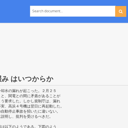
緩み はいつからか
冷却水の漏れが起こった。２月２５
こと、関電との間に矛盾があることが
よう要求した。しかし規制庁は、漏れ
事実、高浜４号機は翌日に再起動した。
の自動停止事故を招いたに違いない。
に説明し、批判を受けるべきだ。
因は以下のようである。下図のよう