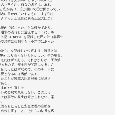
たのだろうか。前頁の図では、漏れ
②と①があり、②が開いて①は閉まってい
図内に書かれているように、まず①を
ときずっと上流側にある上記の圧力計
系統内で起こったことは確かであり、
、通常の流れとは逆流するように、冷
記 3.0MPa を記録した圧力計（非再生
の交渉時に規制庁も（小声ではあった
0MPa を記録した位置より（通常とは
MPa より高くないとおかしい。その場合、
を超えたはずである。そればかりか、圧力波
があるので、安全性が問題になる。さ
も伝わったはずなので、そのルートに
必要となるのは当然である。
ったことが関電の記者発表に記述さ
である。
根本的やり直しを
合いの姿勢で規制しない。このよう
れでは事故の発生は避けられない。案
た。
原因をもたらした安全管理の姿勢を
に点検し直すこと。それらの結果を広