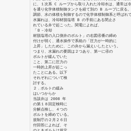
に、１次系 C ループから取り入れた冷却水は、通常は冷
を通り化学体積制御タンクを経て別の B ループに戻る
調節、水の体積を制御するので化学体積制御系と呼ばれ
水漏れは、冷却材脱塩塔 B の手前にある閉止さ
れている弁で起こった。関電によれば、
「Ｂ－冷却
材脱塩塔の入口側弁のボルト」の右図④番の締め
付けが弱く、通水操作で系統の「圧力が一時的に
上昇」したために、この弁から漏えいしたという。
つまり、水漏れの要因は２つあり、第一に④の
ボルトが緩んでいた
こと、第二に圧力の
一時的上昇が起こっ
たことにある。以下
それぞれについて検
討する。
２．ボルトの緩み
はいつからか
当該弁は 2008 年
の第１８回定検時に
分解点検し、４つの
ボルトを締めている。
規制庁の２月２６日
付回答によれば、そ
のときボルトは規定