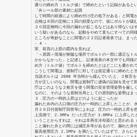
通りの締め方（トルク値）で締めたという記録があると
「弁シール部の素材に起因
して時間の経過により締め付け圧の低下がある」と関電
点検は８回の定検に１回の頻度なので、仮にボルトが緩
２０回定検時に今回の漏れが起こるなどはあり得ないは
いう疑いがあるのなら、起動をやめて直ちにすべての同
ところが奇妙なことに関電の２２日記者発表では、まっ
- 4 -
実、前頁の上部の図内を見れば、
「＜原因＞現場が狭隘な場所でボルトの一部に適正なト
かからなかった」と記述し、記者発表の本文中でも同様
め方（トルク値）でボルトを締めたとはどこにも書かれ
こうして関電は、規制庁に対しては規定通りに締めたと
当該ボルトは 2008 年当時から緩んでいたと、２枚舌
方が正しいのなら、関電は規制庁に虚偽の記録を見せて
庁はこのような２枚舌を使う関電の安全管理姿勢を厳し
なのに、そのような規制当局としての原則的な姿勢はま
３．圧力の一時的上昇はどのように起こったか
漏れた弁内の入口側の圧力が一時的に上昇したことが、
月２６日付規制庁回答等によれば、圧力の一時的上昇を
上流側で、2.3MPa だった圧力が 3.0MPa に上昇し
いうことからすれば、それは非再生冷却器だと思われる
こと漏れた弁との間には減圧弁等があるので、漏れた弁
最高使用圧力 2.1MPa を満たしていたはずで、さらにそ
れているという。最高使用圧力を超えてはいけないこと