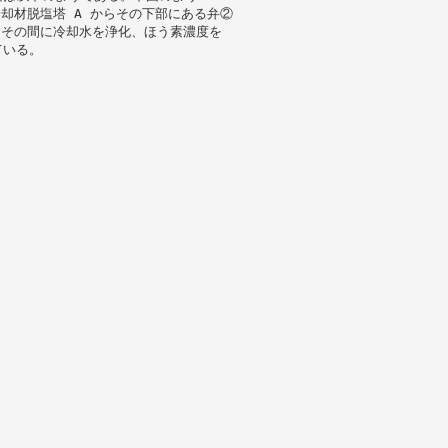
却材脱塩塔 A からその下部にある弁②
。その間に冷却水を浄化、ほう素濃度を
ている。