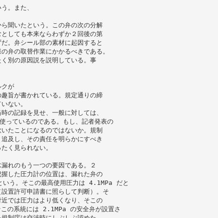
いう。また、
から聞いたという。この弁の次の分解
むとしても本来ならわずか２回後の第
ずだ。弁シール部の素材に起因すると
様の弁の取替作業にかかるべきである。
たく別の原因説を説明している。事
ルクが
の趣旨が書かれている。規定通りの締
ていない。
当時の記録を見せ、一般に対しては、
を使っているのである。もし、記者発表の
欺いたことになるのではないか。規制
く追及し、その責任を明らかにすべき
ったく見られない。
水漏れのもう一つの要因である。２
把握した圧力計の位置は、漏れた弁の
たという。そこの最高使用圧力は 4.1MPa だと
（設置許可申請書に照らして判断）。そ
付近では圧力はより低くなり、そこの
この系統には 2.1MPa の安全弁が設置さ
を規制庁は交渉時にしぶしぶ認めた。