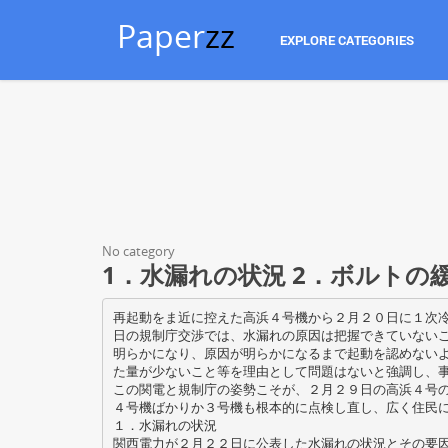
Paper
zz
EXPLORE CATEGORIES
No category
1．水漏れの状況 2．ボルトの
再起動をま近に控えた高浜４号機から２月２０日に１次
日の規制庁交渉では、水漏れの原因は把握できていない
明らかになり、原因が明らかになるまで起動を認めない
た量が少ないこと等を理由として問題はないと強調し、
この関電と規制庁の姿勢こそが、２月２９日の高浜４号
４号機ばかりか３号機も根本的に点検し直し、広く住民
１．水漏れの状況
関西電力が２月２２日に公表した水漏れの状況とその要