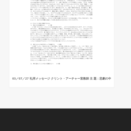
03／07／27 礼拝メッセージ クリント・アーチャー宣教師 主 題：悲劇の中