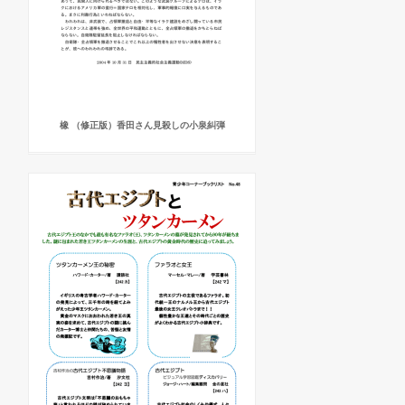
橡 （修正版）香田さん見殺しの小泉糾弾