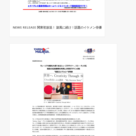
NEWS RELEASE 関東初放送！ 旋風に続け！話題のイケメン俳優