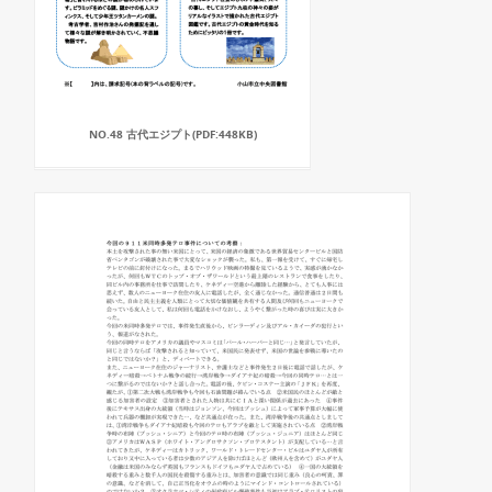
NO.48 古代エジプト(PDF:448KB)