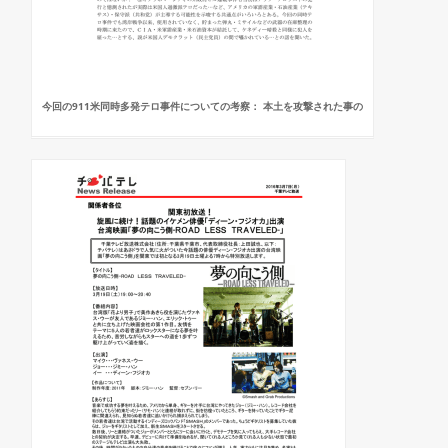
今回の911米同時多発テロ事件についての考察： 本土を攻撃された事の