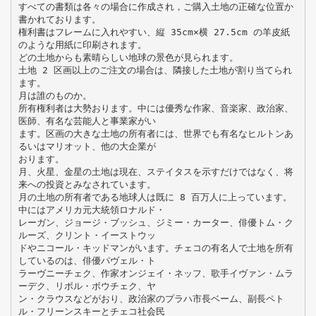
すべての書類は各々の場合に作成され，ご購入土地の正確な位置か
書かれております。
権利書はフレームに入れやすい、縦 35cm×横 27.5cm の羊皮紙
のような用紙に印刷されます。
どの土地からも素晴らしい地球の景色が見られます。
土地 2 区画以上のご注文の場合は、隣接した土地が割り当てられ
ます。
月は誰のものか。
所有権利者は大勢おります。中には優秀な作家、音楽家、政治家、
医師、有名な芸能人と事業家がい
ます。区画の大きな土地の所有者には、世界でも有名なヒルトンあ
るいはマリオット、他の大企業が
おります。
月、火星、金星の土地は現在、ステイタスを示すだけではなく、将
来への投資とみなされています。
月の土地の所有者である地球人は既に 8 百万人に上っています。
中にはアメリカ元大統領ロナルド・
レーガン、ジョージ・ブッシュ、ジミー・カーター、俳優トム・ク
ルーズ、クリント・イーストウッ
ドやニコール・キッドマンがいます。チェコの有名人で土地を所有
しているのは、俳優パヴェル・ト
ラーヴニーチェク、作家オンジェイ・ネッフ、歌手イヴァン・ムラ
ーデク、リボル・ボウチェク、ヤ
ン・クラウスなどがおり、政治家のプラハ市長ベーム、副長ペト
ル・フリーンスキーとチェコ社会民