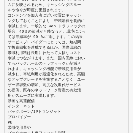
ムに反映されるため、キャッシングのルー
ルや命令が即座に更新されます。
コンテンツを加入者に近い位置にキャッシ
ングしておくことにより、帯域消費を劇的に
削減します。一般的な Web トラフィックの
場合、40％の節減が可能なうえ、環境によっ
ては節減率が 90 ％に達します。この結果、
サービスプロバイダーにとっては、短期間
で投資回収を達成できるほか、国際回線の
帯域利用料は長期にわたって大幅なコスト
削減につながります。また、国内回線におい
てもバックホールのトラフィックが削減さ
れます。キャッシング機能で帯域使用量が
減少し、帯域利用が最適化されるため、高額
なアップグレードを実施することなく、ユー
ザー収容数の増加、高度な次世代サービス
の提供、既存のネットワーク資産の有効活
用がスムーズに実現します。
動画を高速配信
インターネット
バックボーン/IPトランジット
プロバイダー
PB
帯域使用量や
バックホールトラフィックを削減