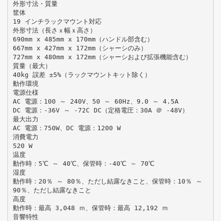
外形寸法・質量
筐体
19 インチラックマウント対応
外形寸法（長さｘ幅ｘ高さ）
690mm x 485mm x 170mm（ハンドル部含む）
667mm x 427mm x 172mm（シャーシのみ）
727mm x 480mm x 172mm（シャーシおよび拡張機能含む）
質量（最大）
40kg 誤差 ±5%（ラックマウントキット除く）
動作環境
電源仕様
AC 電源：100 ～ 240V、50 ～ 60Hz、9.0 ～ 4.5A
DC 電源：-36V ～ -72C DC（定格電圧：30A ＠ -48V）
最大出力
AC 電源：750W、DC 電源：1200 W
消費電力
520 W
温度
動作時：5℃ ～ 40℃、保管時：-40℃ ～ 70℃
湿度
動作時：20％ ～ 80％、ただし結露なきこと、保管時：10％ ～
90％、ただし結露なきこと
高度
動作時：最高 3,048 ｍ、保管時：最高 12,192 ｍ
音響特性