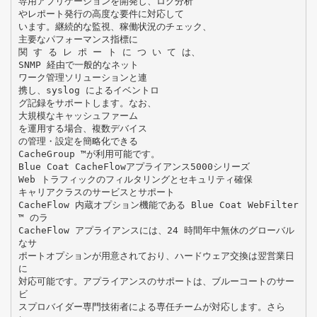
専用アプリケーションを開発し、ログ分析
やレポート発行の高度な要件に対応して
います。継続的な監視、稼働状況のチェック、
主要なパフォーマンス指標に
関 す る レ ポ ー ト に つ い て は、
SNMP 経由で一般的なネット
ワーク管理ソリューションと連
携し、syslog によるイベントロ
グ記録をサポートします。なお、
大規模なキャッシュファーム
を運用する場合、複数デバイス
の管理・設定を簡略化できる
CacheGroup ™が利用可能です。
Blue Coat CacheFlowアプライアンス5000シリーズ
Web トラフィックのフィルタリングとセキュリティ確保
キャリアクラスのサービスとサポート
CacheFlow 内蔵オプション機能である Blue Coat WebFilter
™ のラ
CacheFlow アプライアンスには、24 時間年中無休のグローバル
なサ
ポートオプションが用意されており、ハードウェア交換は翌営業日
に
対応可能です。アプライアンスのサポートは、ブルーコートのサー
ビ
スプロバイダー専門技術者による専任チームが対応します。さら