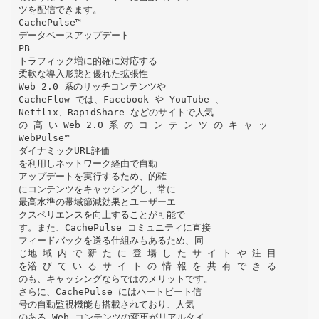
ツを配信できます。
CachePulse™
データベースアップデート
PB
トラフィック増に的確に対応する
柔軟な導入形態と優れた拡張性
Web 2.0 系のリッチコンテンツや
CacheFlow では、Facebook や YouTube 、
Netflix、RapidShare などのサイトで人気
の 高 い Web 2.0 系 の コ ン テ ン ツ の キ ャ ッ
WebPulse™
ダイナミックURL評価
を利用しネットワーク経由で自動
アップデートを実行するため、的確
にコンテンツをキャッシングし、常に
最高水準の帯域節減効果とユーザーエ
クスペリエンスを向上することが可能で
す。また、CachePulse コミュニティに直接
フィードバックを送る仕組みもあるため、同
じ地 域 内 で 新 た に 登 場 し た サ イ ト や 注 目
を浴 び て い る サ イ ト の 情 報 を 共 有 で き る
のも、キャッシングならではのメリットです。
さらに、CachePulse にはハートビート信
号の自動監視機能も搭載されており、人気
のある Web コンテンツの変更がリアルタイ