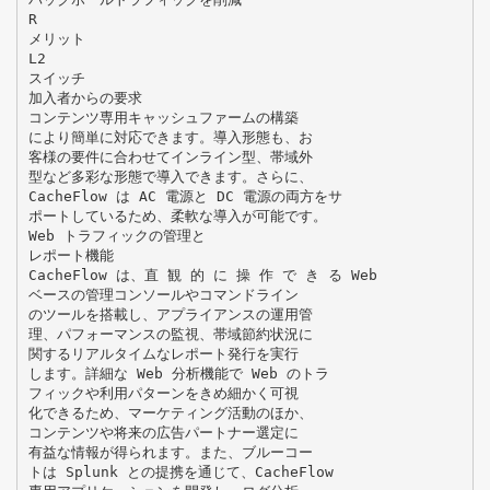
R
メリット
L2
スイッチ
加入者からの要求
コンテンツ専用キャッシュファームの構築
により簡単に対応できます。導入形態も、お
客様の要件に合わせてインライン型、帯域外
型など多彩な形態で導入できます。さらに、
CacheFlow は AC 電源と DC 電源の両方をサ
ポートしているため、柔軟な導入が可能です。
Web トラフィックの管理と
レポート機能
CacheFlow は、直 観 的 に 操 作 で き る Web
ベースの管理コンソールやコマンドライン
のツールを搭載し、アプライアンスの運用管
理、パフォーマンスの監視、帯域節約状況に
関するリアルタイムなレポート発行を実行
します。詳細な Web 分析機能で Web のトラ
フィックや利用パターンをきめ細かく可視
化できるため、マーケティング活動のほか、
コンテンツや将来の広告パートナー選定に
有益な情報が得られます。また、ブルーコー
トは Splunk との提携を通じて、CacheFlow