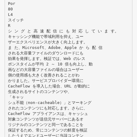
Por
80
L4
スイッチ
R
シ ン グ と 高 速 配 信 に も 対 応 し て い ま す。
キャッシング機能で帯域利用を抑え、ユー
ザーエクスペリエンスが大きく向上します。
ま た、Microsoft、Adobe、Apple か ら 配 信
される大容量ファイルのダウンロードにも
効果を発揮します。検証では、Web のレス
ポンスタイムが平均 2 ～ 10 倍も向上し、動
画などの大容量ファイルの場合はユーザー
側の使用感も大きく改善されることがわ
かりました。サービスプロバイダー環境に
CacheFlow を導入した場合、URL が動的に
生成されるサイトのコンテンツや、
「キャッ
シュ不能（non-cacheable）」とマーキング
されたコンテンツにも対応します。さらに、
CacheFlow アプライアンスは、キャッシュ
対象コンテンツが送信元サーバーにあるオ
リジナルのコンテンツと同一であることを
保証するため、常にコンテンツの鮮度を検証
したうえでエンドユーザーに当該コンテン