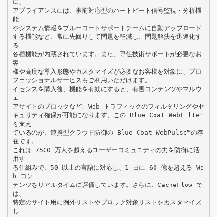
に、
アプライアンスには、事前対応型のハートビート信号監視・分析機
能
やシステム情報をブルーコートサポートチームに自動アップロード
する機能など、常に先回りして問題を軽減し、問題解決を迅速化す
る
各種機能が内蔵されています。また、専任技術サポートが必要なお
客
様や高度な導入形態やカスタマイズが必要なお客様を対象に、プロ
フェッショナルサービスもご利用いただけます。
イセンスを購入後、機能を有効にすると、有害コンテンツやマルウ
ェ
アサイトのブロックなど、Web トラフィックのフィルタリングやセ
キュリティ確保が可能になります。この Blue Coat WebFilter
を支え
ているのが、連携型クラウド防御の Blue Coat WebPulse™の存
在です。
これは 7500 万人を超えるユーザーコミュニティの力を防御に活
用す
る仕組みで、50 以上の言語に対応し、1 日に 60 億を超える We
b コン
テンツをリアルタイムに評価しています。さらに、CacheFlow で
は、
特定のサイト用に例外リストやブロック対象リストをカスタマイズ
し