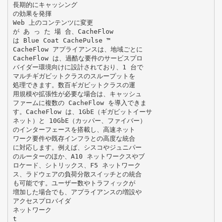
長期的にキャッシング
の効果を発揮
Web 上のコンテンツに変更
が あ っ た 場 合、CacheFlow
は Blue Coat CachePulse ™
CacheFlow アプライアンスは、地域ごとに
CacheFlow は、過酷な要件のサービスプロ
バイダー環境向けに設計されており、1 台で
マルチギガビットクラスのスループットを
処理できます。数百ギガビットクラスの運
用規模や拡張性が必要な場合は、キャッシュ
ファームに複数の CacheFlow を導入できま
す。CacheFlow は、1GbE（ギガビットイーサ
ネット）と 10GbE（カッパー、ファイバー）
のインターフェースを搭載し、高速ネット
ワーク要件や既存インフラとの高度な統合
に対応します。例えば、シスコやジュニパー
のルーターのほか、A10 ネットワークスやブ
ロケード、シトリックス、F5 ネットワーク
ス、ラドウェアの負荷分散スイッチとの統合
も可能です。ユーザー数やトラフィックが
増加した場合でも、アプライアンスの増設や
アクセスプロバイダ
ネットワーク
t