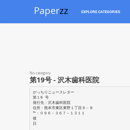
Paper
zz
EXPLORE CATEGORIES
No category
第19号 - 沢木歯科医院
がっちりニュースレター
第１9 号
発行先：沢木歯科医院
住所：熊本市東区東野１丁目９－８
℡：０９６－３６７－１３１１
後
日
、