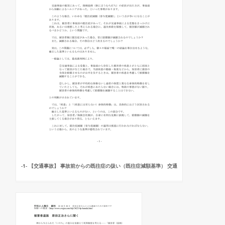
-1- 【交通事故】 事故前からの既往症の扱い（既往症減額基準） 交通