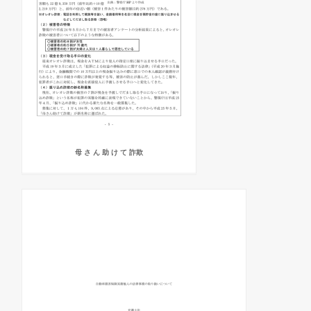
母 さ ん 助 け て 詐欺