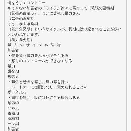
情をうまくコントロー
ルできない加害者のイライラが徐々に高まって（緊張の蓄積期
（緊張の蓄積期）、ついに爆発し暴力をふ
（緊張の蓄積期
るう（暴力爆発期）
（暴力爆発期）というサイクルが、長期に繰り返されることが多い
といわれています。
（暴力爆発期）
暴 力 の サ イ ク ル 理 論
加害者
・傷を負う暴力をふるう場合もある
・怒りのコントロールができなくなる
暴力
爆発期
被害者
・緊張と恐怖を感じ、無力感を持つ
・パートナーに従順になり、責められることを
受け入れる
・重症を負い、時には死に至る場合もある
緊張の
ハネム
蓄積期
蓄積期
ーン期
加害者