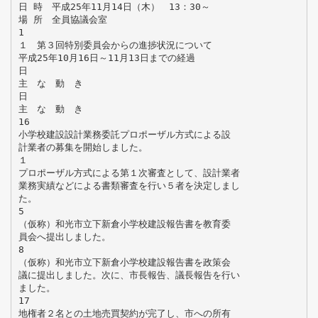
日 時 平成25年11月14日（木） 13：30～
場 所 全員協議会室
1
１ 第３回特別委員会からの進捗状況について
平成25年10月16日～11月13日までの経過
日
主 な 動 き
日
主 な 動 き
16
小学校建設設計業務委託プロポーザル方式による設
計業者の募集を開始しました。
１
プロポーザル方式による第１次審査として、設計業者
業務実績などによる書類審査を行い５者を決定しまし
た。
5
（仮称）和光市立下新倉小学校建設報告書を教育委
員会へ提出しました。
8
（仮称）和光市立下新倉小学校建設報告書を政策会
議に提出しました。次に、市長報告、議長報告を行い
ました。
17
地権者２名との土地売買契約が完了し、市への所有