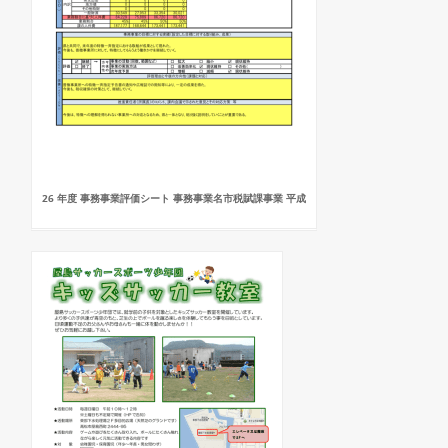
26 年度 事務事業評価シート 事務事業名市税賦課事業 平成