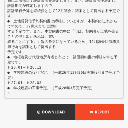
員による採点で設計業者を決定します。また、設計業者が決定し、
設計期間が確定しますので、
設計業務予算を継続費として12月議会に議案として提出する予定で
す。
● 土地賃貸借予約契約書は締結していますが、本契約がこれから
ですので、12月末までに契約
する予定です。また、本契約書の中に「市は、契約者が土地を売る
ことの申し出があれば、買い
取ることにする。」旨の条文になっているため、12月議会に債務負
担行為を議案として提出する
予定です。
● 地権者及び代替地所有者と市とで、補償契約書の締結をする予
定です。
Ｈ26.01～Ｈ26.12
● 学校建設の設計予定。（平成26年12月26日実施設計まで完了予
定）
Ｈ27.01～Ｈ28.03
● 学校建設の工事予定。（平成28年3月完了予定）
DOWNLOAD
REPORT