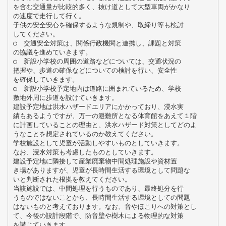
を含む交通量が比較的多く、抜け道として大型車両がかなり
の速度で走行して行く。
子供の安全安心を確保するような規制や、取締り等も検討
してください。
○ 交通安全対策は、関係行政機関と連携し、課題と対策
の協議を進めていきます。
○ 新設小学校の周囲の道路などについては、交通状況の
把握や、歩道の確保などについての検討を行い、安全性
を確保していきます。
○ 新設小学校予定地内は道路に囲まれているため、学校
敷地外周に歩道を設けていきます。
建設予定地は洪水ハザードエリアにかかっており、浸水実
績もあるようですが、万一の避難所となる体育館をあえて１階
に計画していることの理由と、洪水ハザード対策としてどのよ
うなことを想定されているのか教えてください。
学校施設として児童が活動しやすいものとしていきます。
なお、浸水対策も考慮したものとしていきます。
建設予定地に隣接して産業廃棄物中間処理施設や資材置
き場がありますが、児童が長時間生活する環境として問題な
いと判断された根拠を教えてください。
当該施設では、中間処理を行うものであり、最終処分を行
うものではないことから、長時間生活する環境としての問題
はないものと考えております。なお、音やほこりへの対策とし
て、今後の設計段階で、防音壁や樹木による物理的な対策
を講じていきます。