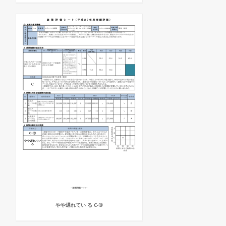
やや遅れてい る C-③