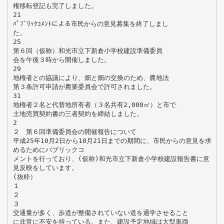
権移転登記も完了しました。
21
ﾊﾟﾌﾞﾘｯｸｺﾒﾝﾄによる市民からの意見募集を終了しまし
た。
25
第６回（仮称）和光市立下新倉小学校建設準備委員
会を午後３時から開催しました。
29
地権者との協議により、畑と畑の交換のため、農地法
第３条許可申請が農業委員会で許可されました。
31
地権者２名と代替地所有者（３名共有2,000㎡）と市で
土地売買契約書の三者契約を締結しました。
2
２ 第６回準備委員会の開催報告について
平成25年10月2日から10月21日までの期間に、市民からの意見を求
めるためにパブリックコ
メントを行っており、(仮称)和光市立下新倉小学校建設報告書に意
見反映をしています。
(抜粋）
１
２
３
交通量が多く、歩道が整備されていない道を通学させること
に非常に不安を持っている。また、建設予定地域は大型車両