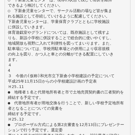
できるよう検討してください。
○ 下新倉児童センターで、サークル活動の場など皆が集ま
れる施設として存続していけるように配慮してください。
下新倉児童センターは、学童保育クラブとともに学校施設
に併設していきます。
体育遊戯室やグランドについては、既存施設として残すよ
りも、新設小学校に併設することで総合的に使いやくすし、
地域開放も視野に入れて利便性を図ってまいります。また、
駐車場については、学校用駐車場との併用により収容規模
の向上を図り、かつ人と車との分離ができる配置にしていき
ます。
４
4
３ 今後の(仮称)和光市立下新倉小学校建設の予定について
平成25年11月15日からの小学校建設計画の予定表
Ｈ25.11
● 地権者１名と代替地所有者と市で土地売買契約書の三者契約を
締結する予定です。
● 代替地所有者が用地交換を行うことで、新しい学校予定地所有
者となることについての覚書を
締結する予定です。
Ｈ25.12
● プロポーザル方式による第2次審査を12月13日にプレゼンテー
ションで行う予定です。選定委