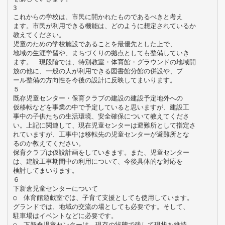
3
これからの学校は、市民に開かれたものであるべきと考え
ます。市民が利用できる機能は、どのように想定されているか
教えてください。
児童のための学校施設であることを最優先とした上で、
地域の生涯学習や、まちづくりの拠点としても整備していき
ます。 現段階では、特別教室・体育館・グラウンドの地域開
放の他に、一般の人が利用できる図書館分館の併設や、プ
ール整備の方向性を今後の設計に反映してまいります。
５
既存児童センター・保育クラブの建設の建設予定地外への
仮移転などを事業の中で予定していると思いますが、建設工
事中の子供たちの生活環境、安全確保について教えてくださ
い。上記に関連して、現在児童センターは避難所として指定さ
れていますが、工事中は移転先の児童センターが避難所とな
るのか教えてください。
保育クラブは仮設計画をしていきます。また、児童センター
は、建設工事期間中の利用について、今後具体的な対応を
検討してまいります。
６
下新倉児童センターについて
○ 体育館遊戯室では、子育て支援としても使用しています。
グランドでは、地域の交流の場としても必要です。そして、
駐車場はイベントなどに必要です。
○ 下新倉児童センターは、現存の状態で残して現状を維持