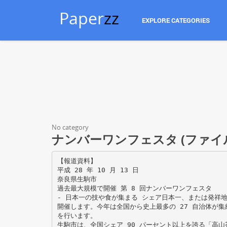
Paper
zz
EXPLORE CATEGORIES
No category
ナンバーワンフェスタ (ファイル名：
【報道資料】
平成 28 年 10 月 13 日
奈良県生駒市
過去最大規模で開催 第 8 回ナンバーワンフェスタ
- 日本一の技や食が集まる シェア日本一、または発祥
開催します。今年は全国から史上最多の 27 自治体が
を行います。
生駒市は、全国シェア 90 パーセント以上を誇る「高