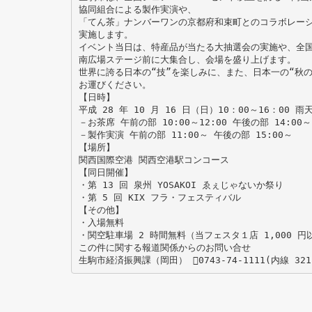
協同組合による製作実演や、
「てん茶」ナンバーワンの京都府和束町とのコラボレー
実施します。
イベント当日は、特産品が当たる大抽選会の実施や、全
南広場ステージ前に大集合し、会場を盛り上げます。
世界に誇る日本の“技”を楽しみに、また、日本一の“秋
お運びください。
【日時】
平成 28 年 10 月 16 日（日）10：00～16：00 
－お茶席 午前の部 10:00～12:00 午後の部 14:00～1
－製作実演 午前の部 11:00～ 午後の部 15:00～
【場所】
関西国際空港 関西空港駅コンコース
【同日開催】
・第 13 回 泉州 YOSAKOI ゑぇじゃないか祭り
・第 5 回 KIX フラ・フェスティバル
【その他】
・入場無料
・関空駐車場 2 時間無料（当フェスタ１店 1,000 
この件に関する報道関係からのお問い合せ