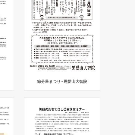
節分星まつり - 黒髪山大智院