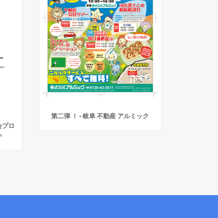
第二弾 ！ - 岐阜 不動産 アルミック
会プロ
い