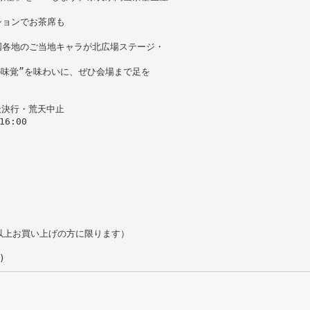
ションでお茶席も
国各地のご当地キャラが北広場ステージ・
の味覚”を味わいに、ぜひ会場まで足を
雨天決行・荒天中止
6:00
円以上お買い上げの方に限ります）