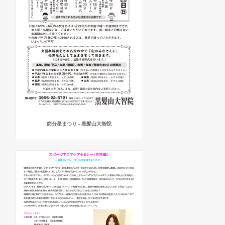
節分星まつり - 黒髪山大智院