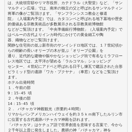
は、大統領官邸やリマ市役所、カテドラル（大聖堂）など、「サン
マルティン広場」では、南米の独立の父と呼ばれるサンマルティン
将軍の像がご覧頂けます。「サンフランシスコ教会と修道
院」（入場案内予定）では、カタコンベと呼ばれる地下墓地や歴史
的価値ある宗教美術品が多数展示される宗教美術博物館
などがご覧頂けます。「中央準備銀行博物館」（入場案内予定）で
はペルーの古代よりインカ時代にかけての黄金細工や陶
器、織物などがご覧頂けます。
閑静な住宅街の並ぶ新市街のサンイシドロ地区では、１７世紀頃か
らの樹齢の長いオリーブの木が並ぶ「オリーブ公園」を
通り、近代的な建物や賑やかなショッピング街で有名なミラフロー
レス地区では、太平洋が望める「ラルコマル」ショッピング
センター、４世紀にアドベと呼ばれる日干し煉瓦で建設された台形
ピラミッド型の遺跡「ワカ・プクヤナ」（車窓）などをご覧頂け
ます。
ホテル出発時間
１．午前の部
9：15-45 頃
２．午後の部
14：15-45 頃
２． パチャカマ神殿観光（所要約４時間）
リマからパンアメリカンハイウェイを約３５ｋｍ南下したルリン市
に位置する古代遺跡パチャカマ神殿を訪れます。
「パチャカマ」はケチュア語で世界創造を意味する言葉で、今から
２千年以上昔に発生しました。農耕の神「パチャカマ」神を