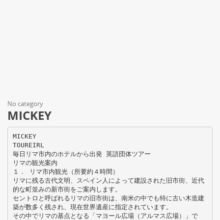
No category
MICKEY
MICKEY
TOUREIRL
毎日リマ市内のホテルから出発 英語団体ツアー
リマの観光案内
１． リマ市内観光（所要約４時間）
リマに残る古代文明、スペイン人によって建設された旧市街、近代
的な町並みの新市街をご案内します。
セントロと呼ばれるリマの旧市街は、南米の中でも特に古い木造建
築が数多く残され、現在世界遺産に指定されています。
その中でリマの基点となる「マヨール広場（アルマス広場）」で