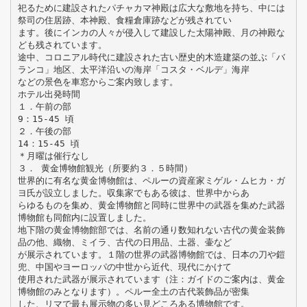
祀るために建設されたパチャカマ神殿は広大な敷地を持ち、中には
祭司の住居跡、本神殿、食糧倉庫跡などが残されてい
ます。後にインカの人々が侵入して建設した太陽神殿、月の神殿な
ども残されています。
途中、コロニアル時代に建設された古い歴史的木造建築の並ぶ「バ
ランコ」地区、太平洋沿いの海岸「コスタ・ベルデ」海岸
などの景色を車窓からご案内致します。
ホテル出発時間
１．午前の部
9：15-45 頃
２．午後の部
14：15-45 頃
＊月曜は催行なし
３． 黄金博物館観光（所要約３．５時間）
世界的に有名な黄金博物館は、ペルーの資産家ミゲル・ムヒカ・ガ
ヨ氏が設立しました。収集家でもある彼は、世界中からあ
らゆるものを集め、黄金博物館と同時に世界中の武器を集めた武器
博物館も同館内に設置しました。
地下階の黄金博物館部では、名前の通り数知れない古代の黄金装飾
品の他、織物、ミイラ、古代の日用品、土器、壷など
が展示されています。１階の世界の武器博物館では、日本の刀や鎧
兜、中国やヨーロッパの中世から近代、現代にかけて
使用された武器が展示されています（注：ガイドのご案内は、黄金
博物館のみとなります）。ペルー全土の古代装飾品が密集
した、リマで最も展示物の多い見どころある博物館です。