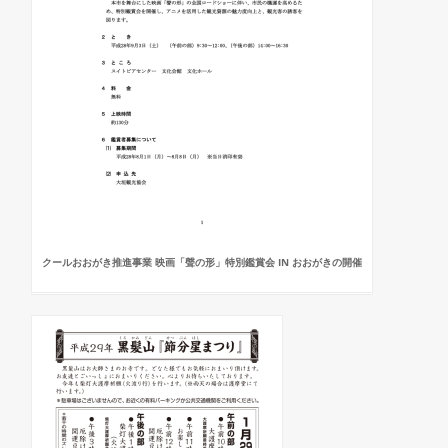
クールおおがき推進事業 映画「聲の形」特別鑑賞会 IN おおがきの開催