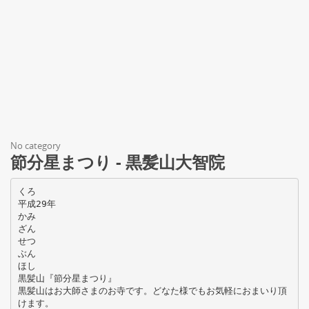
No category
節分星まつり - 黒髪山大智院
くろ
平成29年
かみ
ざん
せつ
ぶん
ほし
黒髪山『節分星まつり』
黒髪山はお大師さまのお寺です。どなた様でもお気軽におまいり頂
けます。