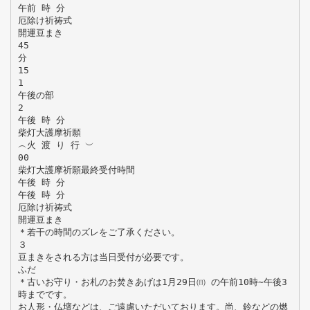
午前 時 分
厄除け祈祷式
開運豆まき
45
分
15
1
午後の部
2
午後 時 分
柴灯大護摩祈願
︵火 渡 り 行 ︶
00
柴灯大護摩祈願最終受付時間
午後 時 分
午後 時 分
厄除け祈祷式
開運豆まき
＊若干の時間のズレをご了承ください。
３
豆まきをされる方は当日受付が必要です。
ふだ
＊古いお守り・お札のお焚きあげは1月29日㈰ の午前10時∼午後3
時までです。
お人形・仏壇などは、ご遠慮いただいております。尚、鈴などの燃