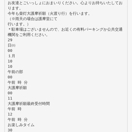
お友達とごいっしょにおまいりください。心よりお待ちいたしてお
ります。
今年も柴灯大護摩祈願（火渡り行）を行います。
（※雨天の場合は護摩堂にて
行います。）
＊駐車場はございませんので、お近くの有料パーキングか公共交通
機関をご利用ください。
29
日㈰
00
１月
10
10
午前の部
00
午前 時 分
大護摩祈願
00
11
大護摩祈願最終受付時間
午前 時
12
午前 時 分
お楽しみタイム
30