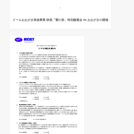
クールおおがき推進事業 映画「聲の形」特別鑑賞会 IN おおがきの開催