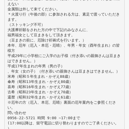
えない
金属類は外して来てください。
＊火渡り行（午後の部）に参加される方は、素足で渡っていただき
ます。
（ストッキング不可）
大護摩祈願をされた方の中で下記のみなさんに、
福男福女として豆まきをして頂きます。
（豆まきの前に、厄除け祈祷式を行います。）
本年、厄年（厄入・本厄・厄晴）、年男・年女（酉年生まれ）の皆
様方
平成29年に小学校にご入学のお子様（付き添いの親御さんは豆まき
はできません。）
平成17年生まれの年男（男の子）
、年女（女の子）（付き添いの親御さんは豆まきはできません。）
米寿（昭和５年生まれ・かぞえ88歳）
傘寿（昭和13年生まれ・かぞえ80歳）
喜寿（昭和16年生まれ・かぞえ77歳）
古希（昭和23年生まれ・かぞえ70歳）
還暦（昭和32年生まれ・かぞえ61歳）
※厄年の方（厄入、本厄、厄晴）裏面の厄年案内をご参照くださ
い。
問い合わせ
0956-22-5721 時間 9:00 ∼17:00まで
(17:00以降は、留守電話に切り替わりますのでご了承ください。
）