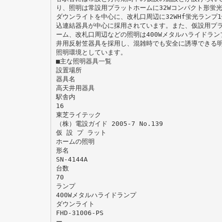
り、照明は常設用プラットホームに32Wコンパクト形蛍
ダウンライトを中心に、改札口周辺に32WHf蛍光ランプ
込連結器具が中心に採用されています。また、仮設用プ
ーム、改札口周辺などの照明は400Wメタルハライドラン
井用反射笠器具を採用し、混雑時でも安全に誘導できる
照明環境としています。
■主な照明器具一覧
設置場所
器具名
高天井用器具
駅舎内
16
東芝ライテック
（株）電設ガイド 2005-7 No.139
仮 設 プ ラット
ホームの照明
形名
SN-4144A
台数
70
ランプ
400Wメタルハライドランプ
ダウンライト
FHD-31006-PS
ー