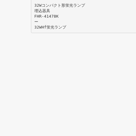
32Wコンパクト形蛍光ランプ
埋込器具
FHR-41478K
ー