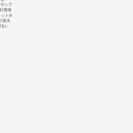
光ランプ
1灯用埋
ラットホ
プ高天
明るい