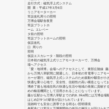
走行方式：磁気浮上式システム
開 業：平成17年3月6日
リニアモーターカー
常設改札周りの照明
万博会場駅舎夜景
常設プラットホ
ーム エレベー
タ前の照明
常設プラットホームの照明
仮設改札
口 周りの
照明
仮設エスカレータ・階段の照明
日本初の磁気浮上式リニアモーターカーで、万博会
場へアクセス
「愛・地球博」会場へのアクセスとして、東部丘陵線 藤
から万博八草駅間に開通した、日本初の常電導リニアモ
カーが運行。磁気浮上式システムのため振動や騒音が小
快適な乗り心地で、安全性、信頼性の高い構造となって
博終了後も地域住民の快適な生活や地域の発展に貢献す
めの輸送機関として活用されることになっています。
藤が丘駅から万博八草駅までの約8.9km間には万博会場
はじめ計9つの駅舎が設けられています。
混雑時でも安全に誘導できる明るい照明環境
各駅舎には常設と万博期間中の仮設の施設とが設けられ