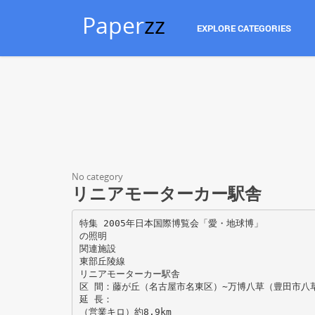
Paper
zz
EXPLORE CATEGORIES
No category
リニアモーターカー駅舎
特集 2005年日本国際博覧会「愛・地球博」
の照明
関連施設
東部丘陵線
リニアモーターカー駅舎
区 間：藤が丘（名古屋市名東区）∼万博八草（豊田市八
延 長：
（営業キロ）約8.9km