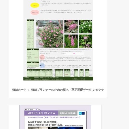
植栽カード ： 植栽プランナーのための樹木・草花基礎データ シモツケ