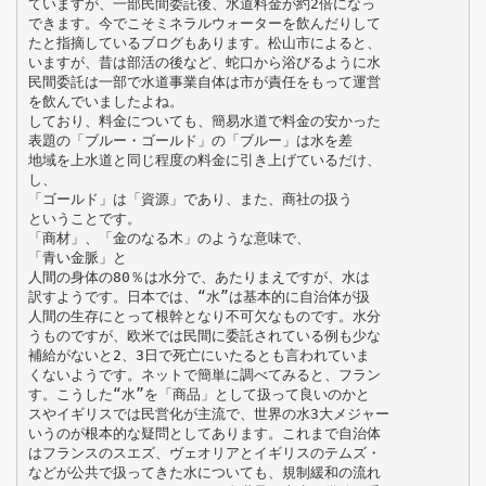
ていますが、一部民間委託後、水道料金が約2倍になっ
できます。今でこそミネラルウォーターを飲んだりして
たと指摘しているブログもあります。松山市によると、
いますが、昔は部活の後など、蛇口から浴びるように水
民間委託は一部で水道事業自体は市が責任をもって運営
を飲んでいましたよね。
しており、料金についても、簡易水道で料金の安かった
表題の「ブルー・ゴールド」の「ブルー」は水を差
地域を上水道と同じ程度の料金に引き上げているだけ、
し、
「ゴールド」は「資源」であり、また、商社の扱う
ということです。
「商材」、「金のなる木」のような意味で、
「青い金脈」と
人間の身体の80％は水分で、あたりまえですが、水は
訳すようです。日本では、“水”は基本的に自治体が扱
人間の生存にとって根幹となり不可欠なものです。水分
うものですが、欧米では民間に委託されている例も少な
補給がないと2、3日で死亡にいたるとも言われていま
くないようです。ネットで簡単に調べてみると、フラン
す。こうした“水”を「商品」として扱って良いのかと
スやイギリスでは民営化が主流で、世界の水3大メジャー
いうのが根本的な疑問としてあります。これまで自治体
はフランスのスエズ、ヴェオリアとイギリスのテムズ・
などが公共で扱ってきた水についても、規制緩和の流れ