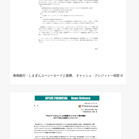
島根銀行・しまぎんユーシーカードと提携、 キャッシュ・クレジット一体型 IC