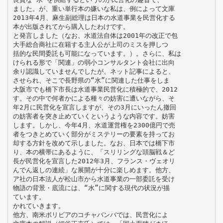
ました。が、重い単行本の嫌いな私は、例によって文庫
2013年4月、麻生副総理は日本の水道事業を民営化する
本が出版されてから購入したわけです。
と発言しました（なお、水道法自体は2001年の改正で包
大手総合商社に在籍する主人公が上司のミスを押しつ
括的な民間委託も可能になっています。）。さらに、私は
けられる形で「関連」の弱小コンサルタント会社に出向
余り認識していませんでしたが、ネット記事によると、
させられ、そこで長野県の“水”に関連した仕事をしま
大阪市でも橋下市長は水道事業民営化に積極的で、2012
す。その中で何者かによる種々の妨害に遭いながら、そ
年2月に民営化を宣言しますが、その3月にいったん撤回
の妨害者を突き止めていくというような内容です。妨害
します。しかし、今年4月、水道運営権を2300億円で売
者をつきとめていく部分がミステリーの要素を持ってお
却する方針を改めて示しました。なお、日本では橋下市
り、本の横帯にあるように、「スリリングな頭脳戦＆ど
長が民営化を宣言した2012年3月、フランス・ヴェオリ
んでん返しの連続」な展開が十分に楽しめます。他方、
ア社の日本法人が松山市から水道事業の一部委託を受け
物語の背景・底流には、“水”に関する現代の状況が描
ています。
かれていきます。
他方、南米ボリビアのコチャバンバでは、民営化によ