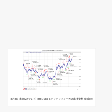
8月8日 東京MXテレビ TOCOMコモディティフォーカス出演資料 金(山本)