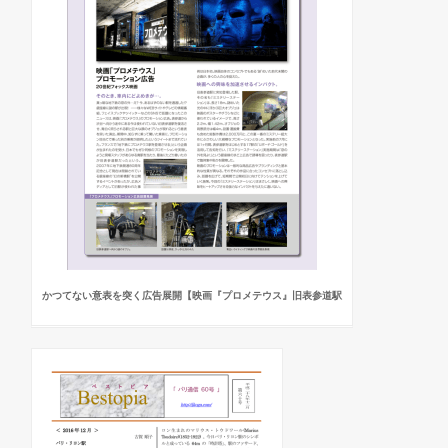
かつてない意表を突く広告展開【映画『プロメテウス』旧表参道駅