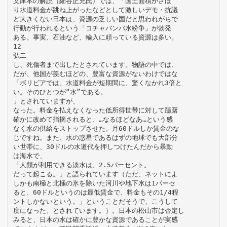
文庫本の解説（細谷正充氏）では、「国土面積がさほ
り水道料金が跳ね上がったなどとして激しいデモ・抗議
ど大きくない日本は、資源の乏しい国だと思われがちで
行動が行われるという「コチャバンバ水紛争」が勃発
ある。事実、石油など、輸入に頼っている資源は多い。
12
弘二
し、死傷者まで出したとされています。物語の中では、
だが、他国が羨むほどの、豊富な資源がないわけではな
「ボリビアでは、水道料金が短期間に、驚くなかれ3倍と
い。そのひとつが“水”である。
」とされていますが、
なった。料金を払えなくなった低所得世帯に対して躊躇
確かに改めて指摘されると、…なるほどなあ…という感
なく水の供給をストップさせた。月60ドルしか賃金のな
じですね。また、水の惑星であるはずの地球でも大部分
い世帯に、30ドルの水道代を押しつけたんだから暴動
は海水で、
「人類が利用できる淡水は、2.5パーセント。
だって起こる。」と語られています（ただ、ネットによ
しかも南極と北極の氷を除いた河川や地下水は1パーセ
ると、60ドルというのは最低賃金で、料金もその1/4程
ントしかないという。」ということだそうで、こうして
度になった、とされています。）。日本の松山市は否定し
みると、日本の水は確かに豊かな資源であることが実感