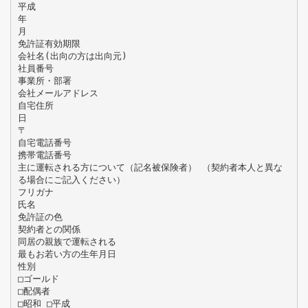
平成
年
月
免許証有効期限
会社名(出向の方は出向元)
社員番号
事業所・部署
会社メールアドレス
自宅住所
日
〒
自宅電話番号
携帯電話番号
主に運転される方について（記名被保険者） （契約者本人と異な
る場合にご記入ください）
フリガナ
氏名
免許証の色
契約者との関係
同居の親族で運転される
最もお若い方の生年月日
性別
□ゴールド
□配偶者
□昭和 □平成