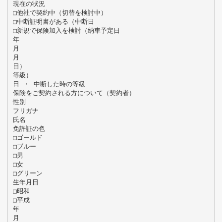
現在の状況
□他社で契約中（切替を検討中）
□中断証明書がある（中断日
□新規で保険加入を検討（納車予定日
年
月
月
日）
等級）
日 ・ 中断した時の等級
保険をご契約される方について（契約者）
性別
フリガナ
氏名
免許証の色
□ゴールド
□ブルー
□男
□女
□グリーン
生年月日
□昭和
□平成
年
月