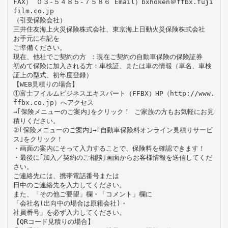
FAX） ０３-５４８５-７５８６ Email）bxhoken＠ffbx.fuji
film.co.jp
（引受保険会社）
三井住友海上火災保険株式会社、東京海上日動火災保険株式会社
お手元に右記を
ご準備ください。
現在、他社でご契約の方 ：現在ご契約の自動車保険の保険証券
初めて保険に加入される方：車検証、または車の情報（車名、車検
証上の型式、初年度登録）
【WEB見積りの場合】
①富士フイルムビジネスエキスパート（FFBX）HP（http://www.
ffbx.co.jp）へアクセス
→｢保険メニューのご案内｣をクリック！ ご家族の方もお気軽にお見
積りください。
②｢保険メニューのご案内｣→｢自動車保険料オンライン見積りサービ
ス｣をクリック！
・画面の案内にそって入力することで、保険料を確認できます！
・最後に｢加入／契約のご相談｣画面からお客様情報を送信してくだ
さい。
ご連絡先には、携帯電話番号または
日中のご連絡先を入力してください。
また、「その他ご要望」欄・「コメント」欄に
「会社名(出向中の場合は原籍会社)・
社員番号」を必ず入力してください。
【QRコード見積りの場合】