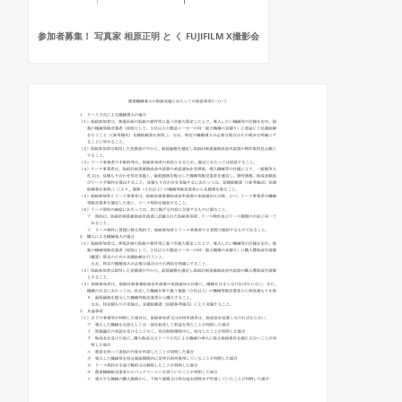
参加者募集！ 写真家 相原正明 と く FUJIFILM X撮影会