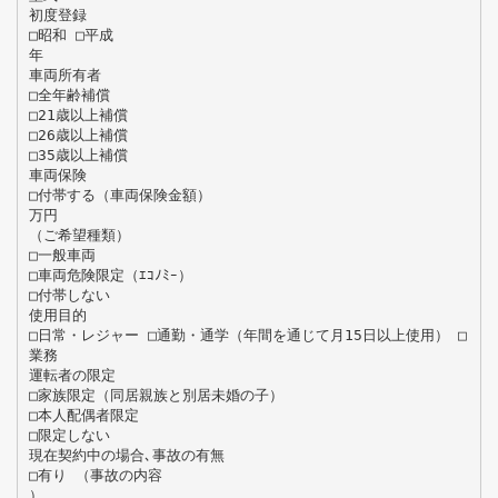
初度登録
□昭和 □平成
年
車両所有者
□全年齢補償
□21歳以上補償
□26歳以上補償
□35歳以上補償
車両保険
□付帯する（車両保険金額）
万円
（ご希望種類）
□一般車両
□車両危険限定（ｴｺﾉﾐｰ）
□付帯しない
使用目的
□日常・レジャー □通勤・通学（年間を通じて月15日以上使用） □
業務
運転者の限定
□家族限定（同居親族と別居未婚の子）
□本人配偶者限定
□限定しない
現在契約中の場合､事故の有無
□有り （事故の内容
）