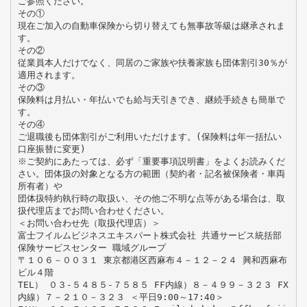
ご参照ください。
その①
現在ご加入の自動車保険から切り替えても無事故等級は継承されま
す。
その②
従業員本人だけでなく、同居のご家族や扶養家族も団体割引30％が
適用されます。
その③
保険料は月払い・年払いでも給与天引きでき、継続手続きも簡単で
す。
その④
ご退職後も団体割引がご利用いただけます。(保険料は年一括払い
口座振替に変更)
※ご契約にあたっては、必ず「重要事項説明書」をよくお読みくだ
さい。団体扱の対象となる方の範囲（契約者・記名被保険者・車両
所有者）や
団体扱特約執行時の取扱い、その他ご不明な点等がある場合は、取
扱代理店までお問い合わせください。
＜お問い合わせ先（取扱代理店）＞
富士フイルムビジネスエキスパート株式会社 共通サービス統括部
保険サービスセンター 職域グループ
〒１０６－００３１ 東京都港区西麻布４－１２－２４ 興和西麻布
ビル４階
TEL） ０３-５４８５-７５８５ FF内線）８－４９９－３２３ FX
内線）７－２１０－３２３ ＜平日9:00～17:40＞