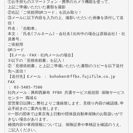
①お手持ちのスマートフォン・携帯のカメラ機能を使って、
上記ご準備いただいた書類を撮影
②右記「ご依頼用QRコード」を読み取り！
③メールに以下内容を入力の上、撮影いただいた画像を添付して送
信！
件名：「自動車」
本文：「氏名(フルネーム)・会社名(出向中の場合は原籍会社)・社
員番号」
ご依頼用
QRコード
【Eメール・FAX・社内メールの場合】
①以下の「見積依頼書」を記入！
②「見積依頼書」と上記ご準備いただいた書類のコピーを以下送付
先へ送信！
【送付先】Eメール ： bxhoken＠ffbx.fujifilm.co.jp
FAX
： 03-5485-7586
社内メール：興和西麻布 FFBX 共通サービス統括部 保険サービス
センター 職域Ｇ
翌営業日以降に､弊社よりご連絡致します。見積り内容の確認後､申
込手続きのご案内を致します。
※一部の団体では東京海上日動や団体扱自動車保険のお取扱いがで
きない場合があります。
補償内容や車両情報については、保険証券や車検証を確認のうえ、
ご記入ください。