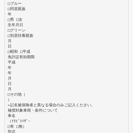
□ブルー
□同居親族
年
□男 □女
生年月日
□グリーン
□別居扶養親族
月
日
□昭和 □平成
免許証有効期限
平成
年
年
月
日
月
□その他（
）
←記名被保険者と異なる場合のみご記入ください。
補償対象車両・条件について
車名
（ｲﾓﾋﾞﾗｲｻﾞｰ
□有 □無）
型式