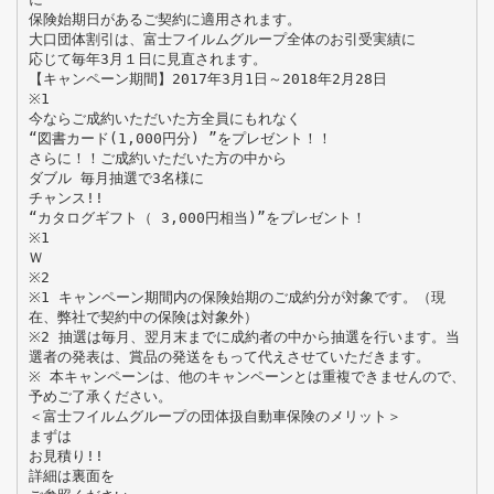
保険始期日があるご契約に適用されます。
大口団体割引は、富士フイルムグループ全体のお引受実績に
応じて毎年3月１日に見直されます。
【キャンペーン期間】2017年3月1日～2018年2月28日
※1
今ならご成約いただいた方全員にもれなく
“図書カード(1,000円分) ”をプレゼント！！
さらに！！ご成約いただいた方の中から
ダブル 毎月抽選で3名様に
チャンス!!
“カタログギフト（ 3,000円相当)”をプレゼント！
※1
Ｗ
※2
※1 キャンペーン期間内の保険始期のご成約分が対象です。（現
在、弊社で契約中の保険は対象外）
※2 抽選は毎月、翌月末までに成約者の中から抽選を⾏います。当
選者の発表は、賞品の発送をもって代えさせていただきます。
※ 本キャンペーンは、他のキャンペーンとは重複できませんので、
予めご了承ください。
＜富士フイルムグループの団体扱自動車保険のメリット＞
まずは
お見積り!!
詳細は裏面を