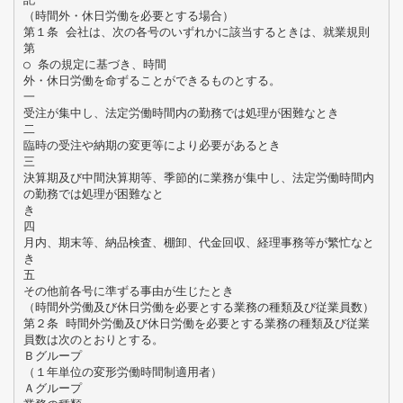
（時間外・休日労働を必要とする場合）
第１条 会社は、次の各号のいずれかに該当するときは、就業規則
第
○ 条の規定に基づき、時間
外・休日労働を命ずることができるものとする。
一
受注が集中し、法定労働時間内の勤務では処理が困難なとき
二
臨時の受注や納期の変更等により必要があるとき
三
決算期及び中間決算期等、季節的に業務が集中し、法定労働時間内
の勤務では処理が困難なと
き
四
月内、期末等、納品検査、棚卸、代金回収、経理事務等が繁忙なと
き
五
その他前各号に準ずる事由が生じたとき
（時間外労働及び休日労働を必要とする業務の種類及び従業員数）
第２条 時間外労働及び休日労働を必要とする業務の種類及び従業
員数は次のとおりとする。
Ｂグループ
（１年単位の変形労働時間制適用者）
Ａグループ