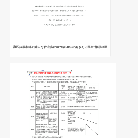
灘区篠原本町の静かな住宅街に建つ築50年の趣きある民家”篠原の里