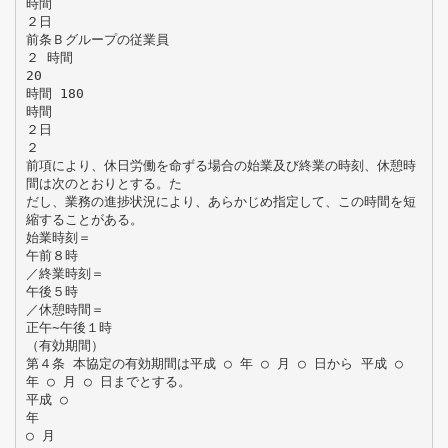
時間
２日
前条Ｂグループの従業員
２ 時間
20
時間 180
時間
２日
２
前項により、休日労働を命ずる場合の始業及び終業の時刻、休憩時
間は次のとおりとする。た
だし、業務の進捗状況により、あらかじめ指定して、この時間を短
縮することがある。
始業時刻＝
午前８時
／終業時刻＝
午後５時
／休憩時間＝
正午∼午後１時
（有効期間）
第４条 本協定の有効期間は平成 ○ 年 ○ 月 ○ 日から 平成 ○
年 ○ 月 ○ 日までとする。
平成 ○
年
○ 月