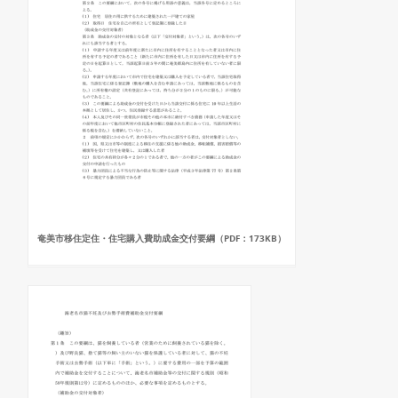
奄美市移住定住・住宅購入費助成金交付要綱（PDF：173KB）