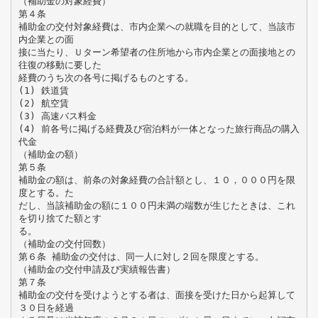
（補助金の対象経費）
第４条
補助金の交付対象経費は、市内企業への就職を目的として、当該市
内企業との面
接に当たり、Ｕターン希望者の住所地から市内企業との面接地との
往復の移動に要した
経費のうち次の各号に掲げるものとする。
(1) 鉄道賃
(2) 航空賃
(3) 高速バス料金
(4) 前各号に掲げる経費及び宿泊料が一体となった旅行商品の購入
代金
（補助金の額）
第５条
補助金の額は、前条の対象経費の合計額とし、１０，０００円を限
度とする。た
だし、当該補助金の額に１００円未満の端数が生じたときは、これ
を切り捨てた額とす
る。
（補助金の交付回数）
第６条 補助金の交付は、同一人に対し２回を限度とする。
（補助金の交付申請及び実績報告書）
第７条
補助金の交付を受けようとする者は、面接を受けた日から起算して
３０日を経過