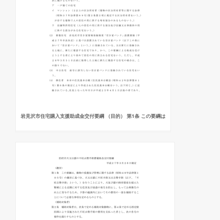
岩見沢市住宅購入支援助成金交付要綱 （目的） 第1条 この要綱は