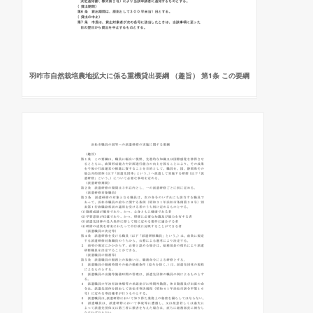
羽咋市自然栽培農地拡大に係る重機貸出要綱 （趣旨） 第1条 この要綱