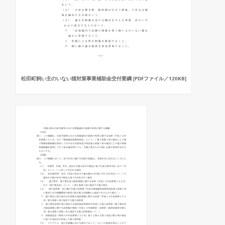
松田町飼い主のいない猫対策事業補助金交付要綱 [PDFファイル／120KB]