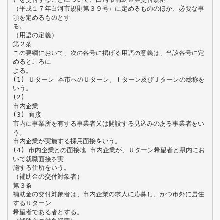
（平成１７年白河市規則第３９号）に定めるもののほか、必要な事
項を定めるものとす
る。
（用語の定義）
第２条
この要綱において、次の各号に掲げる用語の意義は、当該各号に定
めるところに
よる。
(1) Ｕターン 本市へのＵターン、Ｉターン及びＪターンの総称を
いう。
(2)
市内企業
(3) 面接
市内に事業所を有する事業者又は開設する見込みのある事業者をい
う。
市内企業が実施する採用面接をいう。
(4) 市内企業との面接地 市内企業が、Ｕターン希望者と県内にお
いて就職面接を実
施する住所をいう。
（補助金の交付対象者）
第３条
補助金の交付対象者は、市内企業の求人に応募し、かつ市外に居住
するＵターン
希望者である者とする。