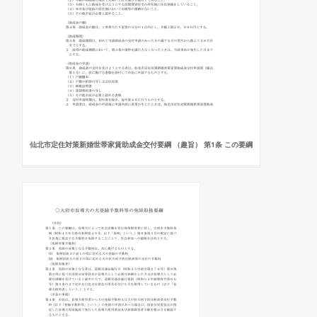
仙北市定住対策新婚世帯家賃助成金交付要綱 （趣旨） 第1条 この要綱