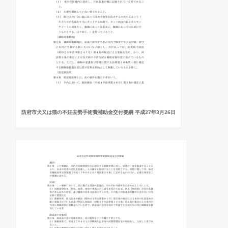
防府市犬又は猫の不妊去勢手術費補助金交付要綱 平成27年3月26日