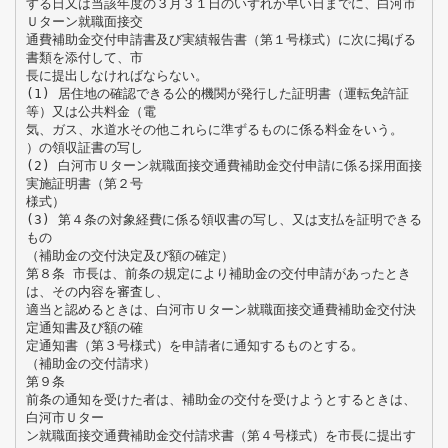
する日又は当該年度の３月３１日のいずれか早い日までに、白河市
Ｕターン就職面接交
通費補助金交付申請書及び実績報告書（第１号様式）に次に掲げる
書類を添付して、市
長に提出しなければならない。
(1) 居住地の確認できる公的機関が発行した証明書（運転免許証
等）又は公共料金（電
気、ガス、水道水その他これらに準ずるものに係る料金をいう。
）の領収証書の写し
(2) 白河市Ｕターン就職面接交通費補助金交付申請に係る採用面接
実施証明書（第２号
様式）
(3) 第４条の対象経費に係る領収書の写し、又は支払を証明できる
もの
（補助金の交付決定及び額の確定）
第８条 市長は、前条の規定により補助金の交付申請があったとき
は、その内容を審査し、
適当と認めるときは、白河市Ｕターン就職面接交通費補助金交付決
定通知書及び額の確
定通知書（第３号様式）を申請者に通知するものとする。
（補助金の交付請求）
第９条
前条の通知を受けた者は、補助金の交付を受けようとするときは、
白河市Ｕター
ン就職面接交通費補助金交付請求書（第４号様式）を市長に提出す