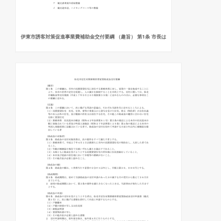
伊東市誘客対策促進事業費補助金交付要綱 （趣旨） 第1条 市長は