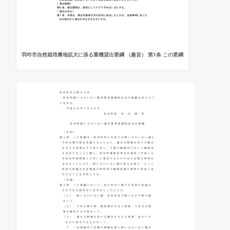
羽咋市自然栽培農地拡大に係る重機貸出要綱 （趣旨） 第1条 この要綱