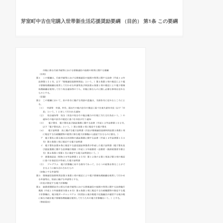
芽室町中古住宅購入世帯新生活応援奨励要綱 （目的） 第1条 この要綱