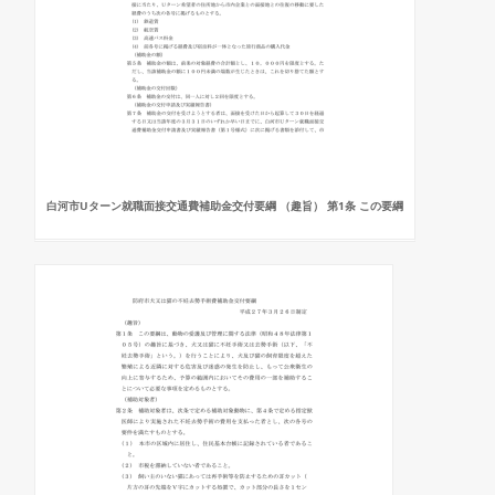
白河市Uターン就職面接交通費補助金交付要綱 （趣旨） 第1条 この要綱