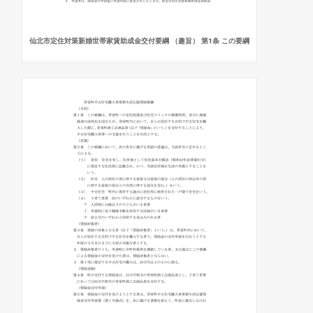
仙北市定住対策新婚世帯家賃助成金交付要綱 （趣旨） 第1条 この要綱