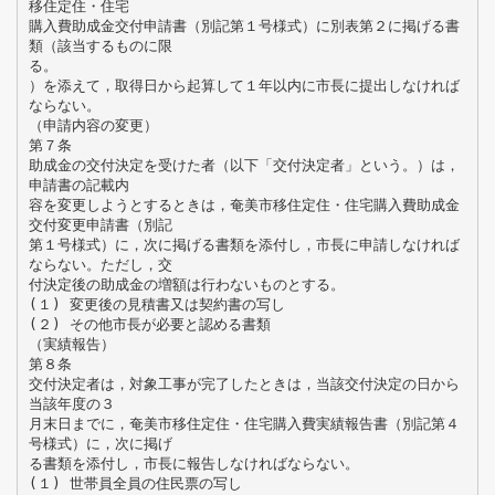
移住定住・住宅
購入費助成金交付申請書（別記第１号様式）に別表第２に掲げる書
類（該当するものに限
る。
）を添えて，取得日から起算して１年以内に市長に提出しなければ
ならない。
（申請内容の変更）
第７条
助成金の交付決定を受けた者（以下「交付決定者」という。）は，
申請書の記載内
容を変更しようとするときは，奄美市移住定住・住宅購入費助成金
交付変更申請書（別記
第１号様式）に，次に掲げる書類を添付し，市長に申請しなければ
ならない。ただし，交
付決定後の助成金の増額は行わないものとする。
(１) 変更後の見積書又は契約書の写し
(２) その他市長が必要と認める書類
（実績報告）
第８条
交付決定者は，対象工事が完了したときは，当該交付決定の日から
当該年度の３
月末日までに，奄美市移住定住・住宅購入費実績報告書（別記第４
号様式）に，次に掲げ
る書類を添付し，市長に報告しなければならない。
(１) 世帯員全員の住民票の写し