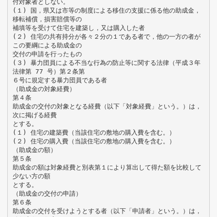
付対象者としない。
(１) 国，県又は市等の制度による移住の支援に係る他の助成金，
移転補償，損害賠償等の
補填等を受けて住宅を建築し，又は購入した者
(２) 住宅の共有持分が各々２分の１である者で，他の一方の者が
この要綱による助成金の
交付の申請を行ったもの
(３) 暴力団員による不当な行為の防止等に関する法律（平成３年
法律第 77 号）第２条第
６号に規定する暴力団員である者
（助成金の対象経費）
第４条
助成金の交付の対象となる経費（以下「対象経費」という。）は，
次に掲げる経費
とする。
(１) 住宅の建築費（当該住宅の敷地の購入費を含む。）
(２) 住宅の購入費（当該住宅の敷地の購入費を含む。）
（助成金の額）
第５条
助成金の額は対象経費と別表第１により算出して得た額を比較して
少ない方の額
とする。
（助成金の交付の申請）
第６条
助成金の交付を受けようとする者（以下「申請者」という。）は，