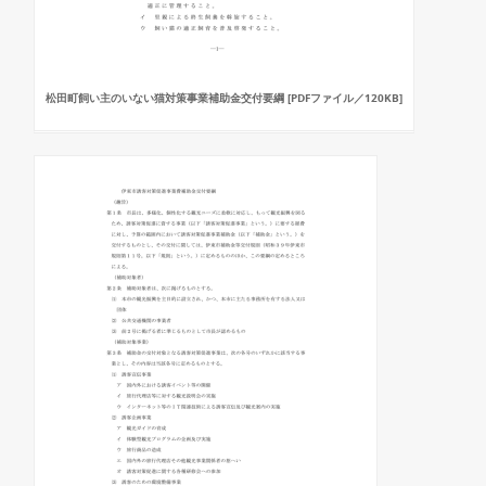
松田町飼い主のいない猫対策事業補助金交付要綱 [PDFファイル／120KB]