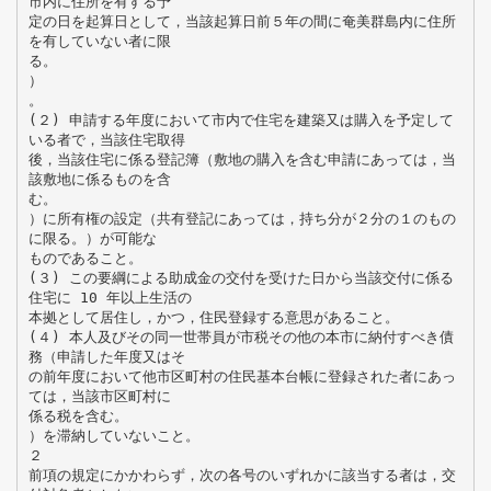
市内に住所を有する予
定の日を起算日として，当該起算日前５年の間に奄美群島内に住所
を有していない者に限
る。
）
。
(２) 申請する年度において市内で住宅を建築又は購入を予定して
いる者で，当該住宅取得
後，当該住宅に係る登記簿（敷地の購入を含む申請にあっては，当
該敷地に係るものを含
む。
）に所有権の設定（共有登記にあっては，持ち分が２分の１のもの
に限る。）が可能な
ものであること。
(３) この要綱による助成金の交付を受けた日から当該交付に係る
住宅に 10 年以上生活の
本拠として居住し，かつ，住民登録する意思があること。
(４) 本人及びその同一世帯員が市税その他の本市に納付すべき債
務（申請した年度又はそ
の前年度において他市区町村の住民基本台帳に登録された者にあっ
ては，当該市区町村に
係る税を含む。
）を滞納していないこと。
２
前項の規定にかかわらず，次の各号のいずれかに該当する者は，交