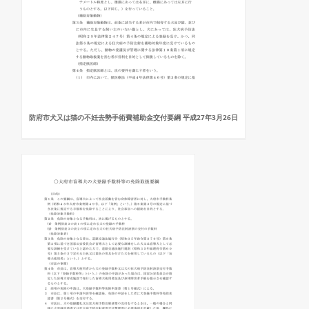
防府市犬又は猫の不妊去勢手術費補助金交付要綱 平成27年3月26日