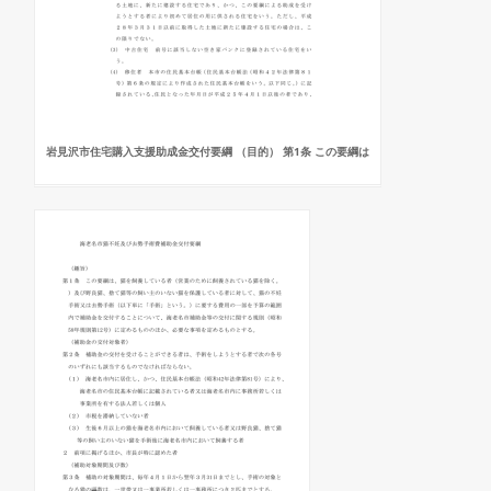
岩見沢市住宅購入支援助成金交付要綱 （目的） 第1条 この要綱は