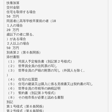
扶養加算
交付金額
住宅を取得する場合
50 万円
同居者に高等学校卒業前の者（18
１人の場合
20 万円
歳以下の者に限る。
）がある場合
２人以上の場合
50 万円
別表第２（第６条関係）
添付書類
（１） 同居人予定報告書（別記第２号様式）
（２） 世帯員全員の住民票の写し
（３） 世帯全員の戸籍の附票の写し（外国人を除く。
）
（４） 住宅の位置図
（５） 住宅の建築又は購入に係る見積書又は契約書の写し
（６） 世帯全員の市税等の納税証明
（７） 誓約書（別記第３号様式）
（８） その他市長が必要と認める書類
別記
第１号様式（第６条関係）
第２号様式（第６条関係）