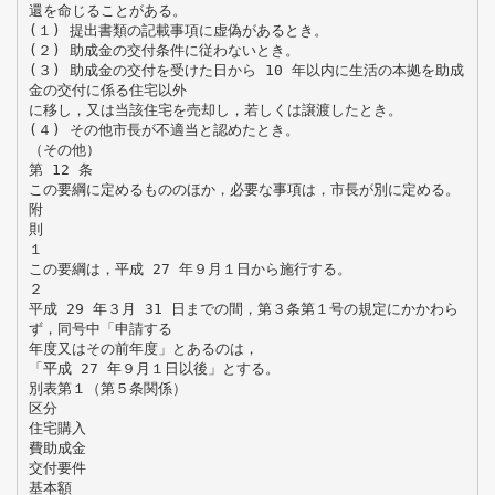
還を命じることがある。
(１) 提出書類の記載事項に虚偽があるとき。
(２) 助成金の交付条件に従わないとき。
(３) 助成金の交付を受けた日から 10 年以内に生活の本拠を助成
金の交付に係る住宅以外
に移し，又は当該住宅を売却し，若しくは譲渡したとき。
(４) その他市長が不適当と認めたとき。
（その他）
第 12 条
この要綱に定めるもののほか，必要な事項は，市長が別に定める。
附
則
１
この要綱は，平成 27 年９月１日から施行する。
２
平成 29 年３月 31 日までの間，第３条第１号の規定にかかわら
ず，同号中「申請する
年度又はその前年度」とあるのは，
「平成 27 年９月１日以後」とする。
別表第１（第５条関係）
区分
住宅購入
費助成金
交付要件
基本額