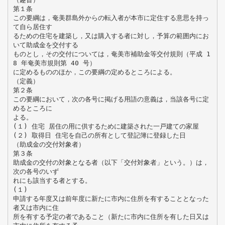
第１条
この要綱は，奄美群島外からの転入者が本市に定住する意思を持っ
て自ら居住す
るための住宅を建築し，又は購入する者に対し，予算の範囲内にお
いて助成金を交付する
ものとし，その交付については，奄美市補助金等交付規則（平成 1
8 年奄美市規則第 40 号）
に定めるもののほか，この要綱の定めるところによる。
（定義）
第２条
この要綱において，次の各号に掲げる用語の意義は，当該各号に定
めるところに
よる。
(１) 住宅 居住の用に供するために建築された一戸建ての家屋
(２) 取得日 住宅を自己の所有として登記簿に登録した日
（助成金の交付対象者）
第３条
助成金の交付の対象となる者（以下「交付対象者」という。）は，
次の各号のいず
れにも該当する者とする。
(１)
申請する年度又は前年度に新たに市内に住所を有することとなった
者又は市内に住
所を有する予定の者であること（新たに市内に住所を有した日又は