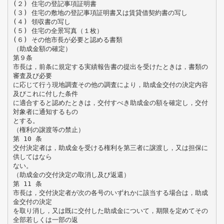
(２) 住宅の登記事項証明書
(３) 住宅の敷地の登記事項証明書又は賃貸借契約書の写し
(４) 領収書の写し
(５) 住宅の全景写真（１枚）
(６) その他市長が必要と認める書類
（助成金額の確定）
第９条
市長は，前条に規定する実績報告書の提出を受けたときは，書類の
審査及び必要
に応じて行う現地調査その他の調査により，助成金交付の決定内容
及びこれに付した条件
に適合すると認めたときは，交付すべき助成金の額を確定し，交付
対象者に通知するもの
とする。
（権利の譲渡等の禁止）
第 10 条
交付決定者は，助成金を受ける権利を第三者に譲渡し，又は担保に
供してはなら
ない。
（助成金の交付決定の取消し及び返還）
第 11 条
市長は，交付決定者が次の各号のいずれかに該当する場合は，助成
金交付の決定
を取り消し，又は既に交付した助成金について，期限を定めてその
全部若しくは一部の返