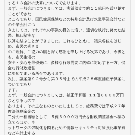
する１３会計の決算についてであります。
まず、一般会計につきましては、実質収支で約１１億円を繰り越す
ことができた
ところであり、国民健康保険などの特別会計及び水道事業会計など
の企業会計につ
きましては、それぞれの事業の目的に沿い、適切な執行に努めた結
果、概ね堅実な
決算を結ぶことができました。これもひとえに、議員各位をはじ
め、市民の皆さま
のご理解、ご協力の賜と深く感謝を申し上げる次第であり、今後と
も、市民生活の
安全・安心を最優先に、多様な行政需要に的確に対応する一方、健
全な行財政運営
に努めてまいる所存であります。
次に、議案第９２号から第９５号までの平成２８年度補正予算案に
ついてであり
ます。
まず、一般会計につきましては、補正予算額 １１億６８００万円
余となるもので
あります。その主なものといたしましては、総務費では平成２７年
度決算剰余金の
二分の一相当額として、５億６０００万円余を財政調整基金へ積み
立てるほか、ネ
ットワークの強靭化を図るための情報セキュリティ対策強化事業費
などを計上する