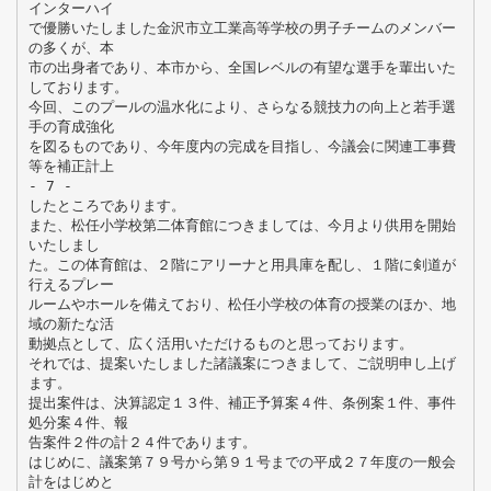
インターハイ
で優勝いたしました金沢市立工業高等学校の男子チームのメンバー
の多くが、本
市の出身者であり、本市から、全国レベルの有望な選手を輩出いた
しております。
今回、このプールの温水化により、さらなる競技力の向上と若手選
手の育成強化
を図るものであり、今年度内の完成を目指し、今議会に関連工事費
等を補正計上
- 7 -
したところであります。
また、松任小学校第二体育館につきましては、今月より供用を開始
いたしまし
た。この体育館は、２階にアリーナと用具庫を配し、１階に剣道が
行えるプレー
ルームやホールを備えており、松任小学校の体育の授業のほか、地
域の新たな活
動拠点として、広く活用いただけるものと思っております。
それでは、提案いたしました諸議案につきまして、ご説明申し上げ
ます。
提出案件は、決算認定１３件、補正予算案４件、条例案１件、事件
処分案４件、報
告案件２件の計２４件であります。
はじめに、議案第７９号から第９１号までの平成２７年度の一般会
計をはじめと