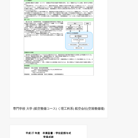
専門学校 大学 (航空整備コース) く理工科系) 航空会社(空港整備場)