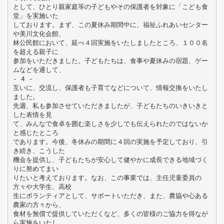
として、ひとり親家庭等の子どもやその保護者を対象に「こども食
堂」を実施いた
しております。まず、この夏休み期間中に、福祉ふれあいセンター
や美川文化会館、
林公民館において、延べ４回実施をいたしましたところ、１００名
を超える親子に
参加をいただきました。子どもたちは、食事や夏休みの宿題、ゲー
ムなどを通して、
- 4 -
互いに、交流し、保護者も子育てなどについて、情報交換をいたし
ました。
先週、私も参加させていただきましたが、子どもたちのいきいきと
した表情を見
て、みんなで食卓を囲む楽しさを少しでも伝えられたのではないか
と感じたところ
であります。今後、冬休みの期間に４回の実施を予定しており、引
き続き、こうした
機会を提供し、子どもたちが安心して健やかに成長できる地域づく
りに努めてまい
りたいと考えております。なお、この事業では、主任児童委員の
方々や大学生、高校
生にボランティアとして、サポートいただき、また、農協や心ある
農家の方々から、
食材を無償で提供していただくなど、多くの皆様のご協力を得なが
ら実施をいたし