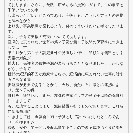
ております。さらに、先般、市民からの提案ハガキで、この事業を
手伝いたいとの申
し出もいただいたところであり、今後とも、こうした方々との連携
を深めながら、
より良い事業展開が図れるよう、努めてまいりたいと考えておりま
す。
次に、子育て支援の充実についてであります。
経済的に恵まれない世帯の第２子及び第３子以降の保育料につきま
しては、本
年４月から第１子の認定要件の見直しに伴い、半額又は無料となる
児童の対象が
拡大し、保護者の負担軽減が図られることとなりました。しかしな
がら、子育て
世代の経済的不安が継続するなか、経済的に恵まれない世帯に対す
るさらなる負
担軽減が必要であることから、今般、新たに石川県との連携によ
り、第２子の保
育料を、無料化し、また、放課後児童クラブの第３子以降の保育料
につきまして
も、助成することにより、減額措置を行うものであります。これら
に係る費用に
つきましては、今議会に補正予算として計上いたしたところであ
り、今後も引き
続き、安心して子どもを産み育てることのできる環境づくりに努め
てまいる所存