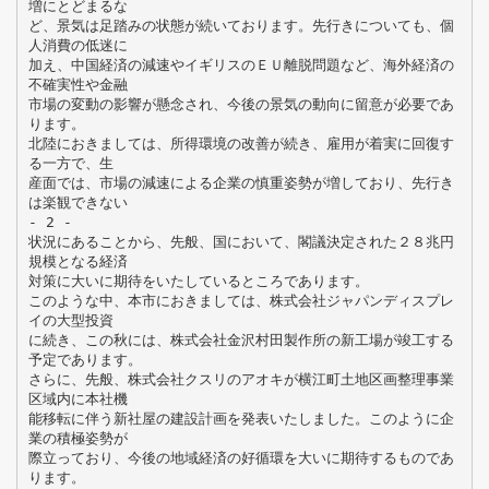
増にとどまるな
ど、景気は足踏みの状態が続いております。先行きについても、個
人消費の低迷に
加え、中国経済の減速やイギリスのＥＵ離脱問題など、海外経済の
不確実性や金融
市場の変動の影響が懸念され、今後の景気の動向に留意が必要であ
ります。
北陸におきましては、所得環境の改善が続き、雇用が着実に回復す
る一方で、生
産面では、市場の減速による企業の慎重姿勢が増しており、先行き
は楽観できない
- 2 -
状況にあることから、先般、国において、閣議決定された２８兆円
規模となる経済
対策に大いに期待をいたしているところであります。
このような中、本市におきましては、株式会社ジャパンディスプレ
イの大型投資
に続き、この秋には、株式会社金沢村田製作所の新工場が竣工する
予定であります。
さらに、先般、株式会社クスリのアオキが横江町土地区画整理事業
区域内に本社機
能移転に伴う新社屋の建設計画を発表いたしました。このように企
業の積極姿勢が
際立っており、今後の地域経済の好循環を大いに期待するものであ
ります。