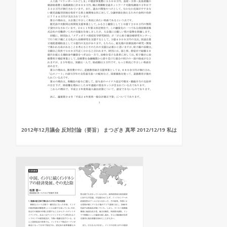
2012年12月議会 反対討論（要旨） まつざき 真琴 2012/12/19 私は