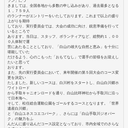
ソン」につ
きましては、全国各地から多数の申し込みがあり、過去最多となる
１，７５９人
のランナーがエントリーをいたしております。これまで以上の盛り
上がりを期待
しており、実行委員会では、大会の成功に向け、鋭意準備を行って
いるところで
あります。当日は、スタッフ、ボランティアなど、総勢約１，００
０人体制で運
営にあたることとしており、「白山の雄大な自然と恵み」を十分に
堪能していた
だけるよう、心のこもった「おもてなし」で選手の皆様をお迎えし
たいと思って
おります。
また、先の実行委員会において、来年開催の第５回大会のコース変
更を決定い
たしました。新しいコースは、白川村をスタートし、白山白川郷ホ
ワイトロード
から手取キャニオンロードを通り、白山比咩神社から手取川に沿っ
て日本海へ、
そして、松任総合運動公園をゴールするコースとなります。「世界
遺産白川郷」
と「白山ユネスコエコパーク」、さらには「白山手取川ジオパー
ク」の魅力をふ
んだんに盛り込んだコース設定となっており、市内全域でのさらな