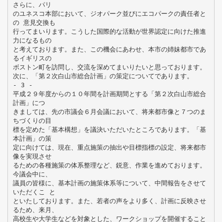
さらに、パリ
のユネスコ本部において、ジオパーク並びにエコパークの責任者と
の 意見交換も
行ってまいります。こうした国際的な活動が世界認定に向けた推進
力になるもの
と考えております。また、この機会にあわせ、本市の姉妹都市であ
るイギリスの
ボストン町を訪問し、交流を深めてまいりたいと思っております。
次に、「第２次白山市総合計画」の策定についてであります。
- 3 -
平成２９年度からの１０年間を計画期間とする「第２次白山市総合
計画」につ
きましては、先の市議会６月会議において、将来都市像と７つのま
ちづくりの目
標を定めた「基本構想」を議決いただいたところであります。「基
本計画」の策
定に向けては、現在、重点施策の抽出や目標指標の設定、将来都市
像を実現させ
るための各種施策の体系整理など、鋭意、作業を進めております。
今議会中に、
議員の皆様に、基本計画の施策体系等について、中間報告をさせて
いただくこ と
といたしております。また、若者の声をより多く、計画に反映させ
るため、来月、
高校生や大学生などを対象とした、ワークショップを開催すること