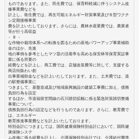
ものであります。また、民生費では、保育料軽減に伴うシステム改
修事業費などを
計上し、衛生費では、再生可能エネルギー対策事業及びＢ型ワクチ
ン定期接種事業
費を計上いたしております。さらには、農林水産業費では、農業者
等が行う高収益
- 8 -
な作物や栽培体系への転換を図るための産地パワーアップ事業補助
金のほか、先進
地の事例を参考としたマツ苗の活着率を高める保安林等保育実証事
業に係る所要の
経費などを計上し、商工費では、店舗改装費等に対して、支援する
商店街賑わい創
出事業補助金などを計上いたしております。また、土木費では、道
の駅整備事業に
つきまして、基盤造成及び地域振興施設の建築工事費に加え、債務
負担行為を設定
するほか、市道福留笠間線の石川踏切拡幅に係る緊急対策踏切整備
事業について、
債務負担行為の設定などを行うものであります。さらに、教育費で
は、エネルギー
教育推進事業費などを計上いたしております。
特別会計につきましては、国民健康保険特別会計において、国民健
康保険システ
ム改修に係る経費を計上し、介護保険特別会計では、介護給付費準