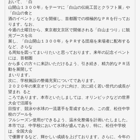
おいて、「白
山開山１３００年」をテーマに「白山の伝統工芸とクラフト展」や
「白山の食と
酒のイベント」などを開催し、首都圏での積極的なＰＲを行ってお
ります。なお、
今週の土曜日から、東京都文京区で開催される「白山まつり」に観
光ブースを出
展し、「白山開山１３００年」をＰＲする団扇を来場者に配布する
など、さらな
る周知を図ってまいりたいと思っております。来年の記念イベント
には、首都圏
から多くの方々に来訪いただけるよう、引き続き、精力的なＰＲ活
動を展開して
まいります。
次に、学校施設の整備充実についてであります。
２０２０年の東京オリンピックに向け、次に続く若い世代の成長が
望まれ ると
ころであります。本市といたしましては、オリンピックなどの世界
大会で活躍を
目指す、競泳や水球の一流選手を育成するため、この度、松任中学
校のプールを
フルシーズン使用ができるよう、温水化整備を計画いたしました。
本市では、中学校において水球が盛んであり、特に、松任中学校
は、全国大会
で優勝するなど、輝かしい成績を上げております。さらに、今年の