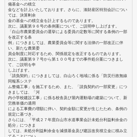
備基金への積立
金などを計上いたしております。さらに、湊財産区特別会計につい
ては、決算剰余
金の基金への積立金を計上するものであります。
次に、議案第９６号の条例案について、ご説明申し上げます。
「白山市農業委員会の選挙による委員の定数等に関する条例の一部
を改正する条
例」につきましては、農業委員会等に関する法律の一部改正に伴
い、新たな農業委
員会制度に対応するため、関係規定を改正するものであります。
次に、議案第９７号から第１００号までの事件処分案につきまし
て、ご説明を申
し上げます。
「請負契約」につきましては、白山ろく地域に係る「防災行政無線
同報系システ
ム整備工事」を施工するため、また、「請負契約の一部変更」につ
きましては、「河
内小学校建設工事」に係る校舎及び屋内運動場の建築について、新
労務単価の適用
による工事費の増額に伴い、契約金額に変更が生じたため、条例の
規定に基づき、
さらには、「平成２７年度白山市水道事業会計未処分利益剰余金の
処分」につきま
しては、未処分利益剰余金を減債基金及び建設改良積立金に積み立
てることについ