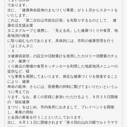
であります。
次に、「健康寿命延伸のまちづくり事業」が１１月からスタートを
いたします。
これは、「第二次白山市総合計画」を先取りするものとして、 健
康生活支援企業
タニタグループと連携し、「見える化」した健康づくりや食育、地
産地消の推進
に取り組むものであります。具体的には、市民の健康管理を行う
「はくさんタニ
- 5 -
タ健康俱楽部」の設立や活動量計を使用したカロリー消費量のチェ
ック、健康づ
くり拠点の整備や食育キッチンカーを利用した地産地消メニューの
提供など、様
々な事業を展開してまいります。身近な健康づくりを推進すること
により、健康
寿命の延伸、さらには、医療費の抑制に繋げてまいりたいというふ
うに考えてお
ります。なお、多くの皆様に参加いただけるよう、９月２５日開催
の「福祉健康
まつり」をはじめ、市内各所におきまして、プレイベントを開催
し、事業の周知
と会員の募集を行うことといたしております。
次に、９月１１日に開催されます「第４回白山白川郷ウルトラマラ