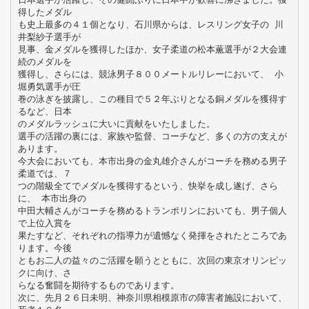
得したメダル
も史上最多の４１個となり、石川県からは、レスリング女子の 川
井梨紗子選手が
見事、金メダルを獲得したほか、女子柔道の松本薫選手が２大会連
続のメダルを
獲得し、さらには、競泳男子８００メートルリレーにおいて、 小
堀勇気選手が圧
巻の泳ぎを披露し、この種目で５２年ぶりとなる銅メダルを獲得す
るなど、日本
のメダルラッシュに大いに貢献をいたしました。
選手の活躍の裏には、家族や監督、コーチなど、多くの方の支えが
あります。
今大会においても、本市出身の金丸雄介さんがコーチを務める男子
柔道では、７
つの階級全てでメダルを獲得するという、快挙を成し遂げ、さら
に、 本市出身の
中田大輔さんがコーチを務めるトランポリンにおいても、男子個人
で上位入賞を
果たすなど、それぞれの指導力が遺憾なく発揮をされたところであ
ります。今後
ともお二人の益々のご活躍を願うとともに、次回の東京オリンピッ
クに向け、さ
らなる奮闘を期待するものであります。
次に、先月２６日未明、神奈川県相模原市の障害者施設において、