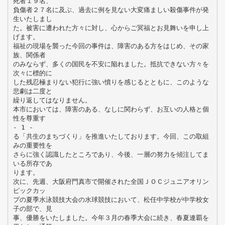
死者１９名、
負傷者２７名に及ぶ、過去に例を見ない大変痛ましい殺傷事件が発
生いたしまし
た。被害に遭われた方々に対し、心からご冥福とお見舞いを申し上
げます。
福祉の現場を襲った今回の事件は、障害のある方をはじめ、その家
族、関係者
のみならず、多くの国民を不安に陥れました。抵抗できない方々を
次々に標的に
した残忍極まりない犯行に強い憤りを感じるとともに、このような
悲劇は二度と
繰り返してはなりません。
本市においては、障害のある、なしに関わらず、お互いの人格と個
性を尊重す
- 1 -
る「共生のまちづくり」を推進いたしております。今回、この取組
みの重要性を
さらに強く認識したところであり、今後、一層の努力を傾注してま
いる所存であ
ります。
次に、先週、大阪府門真市で開催された全国ＪＯＣジュニアオリン
ピックカッ
プの夏季水泳競技大会の水球競技において、松任中学校が中学校女
子の部で、見
事、優勝をいたしました。今年３月の春季大会に続き、春夏連覇を