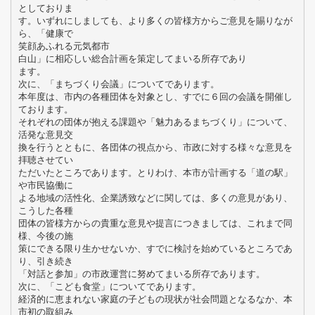
としておりま
す。いずれにしましても、より多くの皆様方からご意見を賜りなが
ら、「健康で
笑顔あふれる元気都市
白山」に相応しい総合計画を策定してまいる所存であり
ます。
次に、「まちづくり会議」についてであります。
本年度は、市内の各種団体を対象とし、すでに６回の会議を開催し
ております。
それぞれの団体が抱える課題や「魅力あるまちづくり」について、
活発な意見交
換を行うとともに、各団体の視点から、市政に対する様々な意見を
拝聴させてい
ただいたところであります。とりわけ、本市が計画する「道の駅」
や市民協働に
よる地域の活性化、企業誘致などに関しては、多くの意見があり、
こうした各種
団体の皆様方からの貴重な意見や提言につきましては、これまで同
様、今後の施
策にできる限り生かせないか、すでに検討を始めているところであ
り、引き続き
「対話と参加」の市政運営に努めてまいる所存であります。
次に、「こども食堂」についてであります。
経済的に恵まれない家庭の子どもの現状が社会問題となるなか、本
市初の取組み