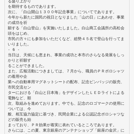
る盛り上がり
を期待するものであります。
次に、「白山開山１３００年記念事業」についてであります。
今年から新たに国民の祝日となりました「山の日」にあわせ、事業
の成功を祈
願する「白山登山」を実施いたしました。白山商工会議所の高松会
頭をはじめ、
市民の方々にも参加をいただくなど、総勢４５名で登山を行ってま
いりました。
- 6 -
当日は、天候にも恵まれ、事業の成功と本市のさらなる発展をしっ
かりと祈願す
ることができました。
また、広報活動につきましては、７月から、職員のＰＲポロシャツ
の着用や企
業への自動車用マグネットシートの配布、記念ピンバッジの販売、
市民交流セン
ターにおける「白山と日本海」をデザインしたＬＥＤライトによる
電飾など、順
次、取組みを進めております。中でも、記念のロゴマークの使用に
ついては、今
般、相互協力協定に基づき、民間企業による公認記念ポロシャツな
どの販売も始
まっており、ＰＲ効果が着実に表れているところであります。
さらには、この夏、東京銀座のアンテナショップ「銀座の金沢」に