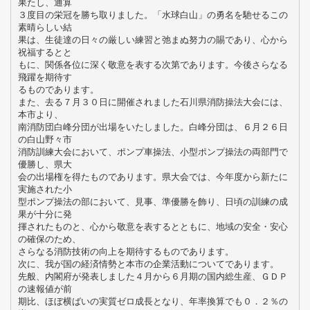
果たし、通算
３度目の栄冠を勝ち取りました。「水球白山」の勇名を馳せるこの
素晴らしい結
果は、生徒達の日々の厳しい練習と弛まぬ努力の賜であり、心から
祝福するとと
もに、関係各位に深く敬意を表する次第であります。今後さらなる
飛躍を期待す
るものであります。
また、去る７月３０日に開催されました石川県消防操法大会には、
本市より、
南消防団白峰分団が出場をいたしました。白峰分団は、６月２６日
の白山野々市
消防訓練大会において、ポンプ車操法、小型ポンプ操法の両部門で
優勝し、県大
会の出場権を得たものであります。県大会では、今年度から新たに
実施された小
型ポンプ操法の部において、見事、準優勝を飾り、日頃の訓練の成
果が十分に発
揮されたものと、心から敬意を表するとともに、地域の安全・安心
の確保のため、
さらなる消防技術の向上を期待するものであります。
次に、我が国の経済情勢と本市の企業活動についてであります。
先般、内閣府が発表しました４月から６月期の国内総生産、ＧＤＰ
の速報値が前
期比、ほぼ横ばいの実質ゼロ成長となり、年率換算でも０．２％の