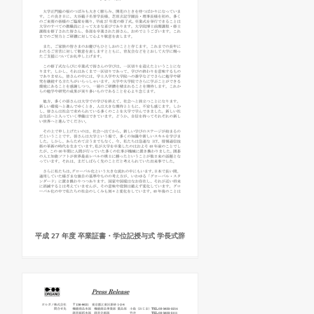
平成 27 年度 卒業証書・学位記授与式 学長式辞