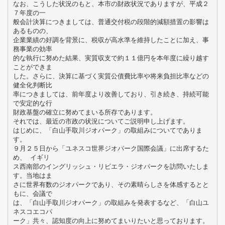
なお、こうした状況のもと、本市の財政状況でありますが、平成２
７年度の一
般会計決算につきましては、普通交付税の段階的減額措置の影響は
あるものの、
企業業績の好調を背景に、税収が高水準を維持したことに加え、事
務事業の効率
的な執行に努めた結果、実質収支で約１１億円を本年度に繰り越す
ことができま
した。さらに、決算に基づく実質公債費比率や将来負担比率などの
健全化判断比
率につきましては、前年度より改善しており、引き続き、持続可能
で安定的な行
財政基盤の確立に努めてまいる所存であります。
それでは、最近の市政の状況についてご説明申し上げます。
はじめに、「白山手取川ジオパーク」の取組みについてでありま
す。
９月２５日から「ユネスコ世界ジオパーク国際会議」に出席するた
め、 イギリ
ス西南部のイングリッシュ・リビエラ・ジオパークを訪問いたしま
す。当地はま
さに世界有数のジオパークであり、その素晴らしさを体感するとと
もに、会議で
は、「白山手取川ジオパーク」の取組みを発表するなど、「白山ユ
ネスコエコパ
ーク」共々、認知度の向上に努めてまいりたいと思っております。