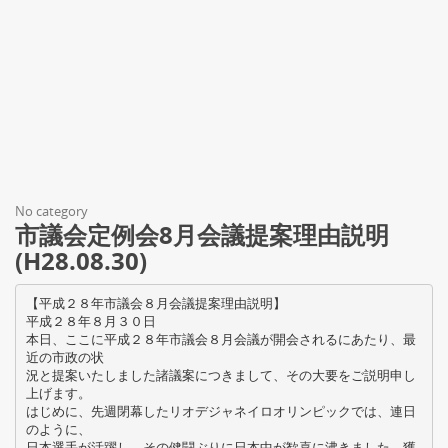
No category
市議会定例会8月会議提案理由説明
(H28.08.30)
【平成２８年市議会８月会議提案理由説明】
平成２８年８月３０日
本日、ここに平成２８年市議会８月会議が開会されるにあたり、最
近の市政の状
況と提案いたしました諸議案につきまして、その大要をご説明申し
上げます。
はじめに、先週閉幕したリオデジャネイロオリンピックでは、連日
のように、
日本選手が活躍し、その健闘ぶりに日本中が歓喜に沸きました。獲