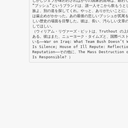
しかしジェブが味わわさればかりの国家的屈辱は、願わ
“ブッシュ”というブランドは、誰一人そこから飲もうと
族よ、別の道を探してくれ。やっと、ありがたいことに
は歯止めがかかった。あの最後の悲しいブッシュが尻尾
しい歴史の場面を目撃した。彼は、長い、汚らしい文章
してほしい。
（ウィリアム・リヴァーズ・ピットは、Truthout 
ある。彼はまた、ニューヨーク・タイムズと、国際ベスト
いる――War on Iraq: What Team Bush Doesn’t W
Is Silence; House of Ill Repute: Reflecti
Reputation――その他に、The Mass Destruction of