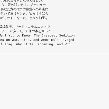
くは私の安らぎとなってほしい。
しない毒の瓶である。ブッシュ一
、あなた方の権力の殿堂への暴走に
を巻いて逃げたとき、我々はすばら
のピリオドになった。どうか拍手を
の上級編集者、リード・コラムニストで
セラーに入った 3 冊の本を書いて
ant You to Know; The Greatest Sedition
ons on War, Lies, and America’s Ravaged
 Iraq: Why It Is Happening, and Who