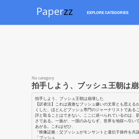
Paper
zz
EXPLORE CATEGORIES
No category
拍手しよう、ブッシュ王朝は崩
拍手しよう、ブッシュ王朝は崩壊した
【訳者注】これは過激なブッシュ嫌いの文章とも思える
くした、ほとんどブッシュ専門のジャーナリストである
評と取ることはできない。ここに述べられているのは、
さである。一族が、一国のみならず、世界を地獄へ引い
あがる。これはぜひ、
「映像証拠：父ブッシュがモンサントと遺伝子操作を共
「ブッシュ