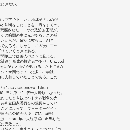
ただきたい。
ドロップアウトした。地球そのものが、
める決断をしたことを、肩をすくめ、
し荒廃させた、一つの政治的王朝が、
。その暗闇の中に光がある。この惑
たからだ。確かに彼らは、ATM
るであろう。しかし、この次にブッ
下りていくときである。
新聞紙上では善人のように見える。
家族計画）形成の推進者であり、United
メッキをはがすと地金が現れる。さまざまな
ッシュが関わっていた多くの会社、
助し支持していたことである。この
/25/usa.secondworldwar
8 年に第 41 代米大統領になった。
員だったとき彼はベトナム戦争の大
、共和党国家委員会の議長をしてい
ることによって、ウォーターゲイト
員会の公聴会の後、CIA 局長に
 1980 年の大統領選に出馬した
優に完敗した。
なり始めた。中米ニカラグアには「コ