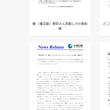
橡 （修正版）香田さん見殺しの小泉糾
どこ
弾