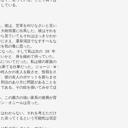
くしている。
た。彼は、芝草を刈りなさいと言い
、大統領選に出馬した。彼はそれを
から見ていてもそれははっきりわか
者にさえ、選挙演説でなすすべもな
彼を気の毒に思った。
なった。そして私は次の 10 年
ないかと、身を縮めて待っていた。
略についてだった。私は彼の家族の
れ果てる仕事だった。ジョージ・W・
の何人かの友人を殺させ、怪我をさ
て、彼の友人のポケットを膨らませ
、刑法のあり方に問題があることを
きである。その絵を描いてみせてほ
る。この腕力の強い家系の後裔が背
ジン・オニールは言った、
とはわからない。それを考えただけ
また戻ってくるという可能性は否定