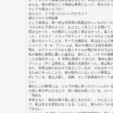
みんな、彼の存在という単純な事実によって、体を小さ
そして今度はジェブだ！
ほんとに、どう言ったらいいのだろう？
彼のフロリダ州知事
として政策は、画一的な共和党の馬鹿ばかしいものだっ
つけられた子供のように、おとなしく言うことを聞いて
望まなかった、その類のことは全く望まなかった。遠く
った。ドナルド・トランプやテッド・クルーズのような
く負けるということは、すべてを物語る。私はほとんど
ジョージ・H・W・ブッシュは、私が９歳のとき副大統領に
間を、ホワイトハウスから核ミサイルが飛び出すのでは
私が最初に新聞に書いた論文は、彼のこと、パナマの侵
ことを毎日ずっと、5 年間も取材してきたが、惨めな疲
ブッシュ（子）は歴史上、最悪の大統領だった。彼は私
せた。世界は彼のおかげで炎上しているが、それはすべ
るためにやったことだ。彼が獄中にいないという事実は
示している。彼は人殺し、泥棒、そして鉄面皮のウソつ
しい。
確かにこの家系には、ジェブの他に多くのブッシュがい
の高い草の中にひそんで、高い地位を狙っている。ユー
「現在も
未来もない、過去が繰り返し起こるだけだ。」そんなこ
で、私は生きる意欲がなくなる。しかし、彼らがいつか
できない。