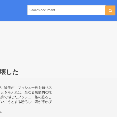
壊した
が、論者が、ブッシュ一族を知り尽
ことを考えれば、単なる感情的な批
肌身で感じたブッシュ一族の恐ろし
ていこうとする恐ろしい図が浮かび
謀」