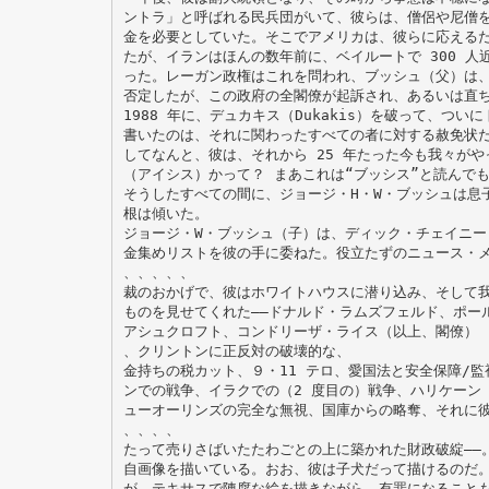
ントラ」と呼ばれる民兵団がいて、彼らは、僧侶や尼僧
金を必要としていた。そこでアメリカは、彼らに応える
たが、イランはほんの数年前に、ベイルートで 300 人
った。レーガン政権はこれを問われ、ブッシュ（父）は
否定したが、この政府の全閣僚が起訴され、あるいは直
1988 年に、デュカキス（Dukakis）を破って、つ
書いたのは、それに関わったすべての者に対する赦免状
してなんと、彼は、それから 25 年たった今も我々がや
（アイシス）かって？ まあこれは“ブッシス”と読んで
そうしたすべての間に、ジョージ・H・W・ブッシュは息
根は傾いた。
ジョージ・W・ブッシュ（子）は、ディック・チェイニー（
金集めリストを彼の手に委ねた。役立たずのニュース・
、、、、、
裁のおかげで、彼はホワイトハウスに潜り込み、そして
ものを見せてくれた――ドナルド・ラムズフェルド、ポー
アシュクロフト、コンドリーザ・ライス（以上、閣僚）
、クリントンに正反対の破壊的な、
金持ちの税カット、９・11 テロ、愛国法と安全保障/
ンでの戦争、イラクでの（2 度目の）戦争、ハリケーン
ューオーリンズの完全な無視、国庫からの略奪、それに
、、、、
たって売りさばいたたわごとの上に築かれた財政破綻――
自画像を描いている。おお、彼は子犬だって描けるのだ
が、テキサスで陳腐な絵を描きながら、有罪になること