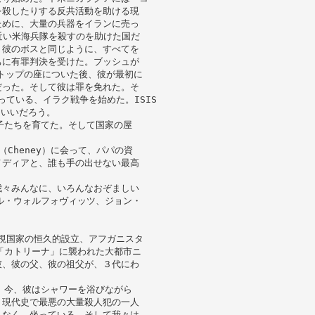
を殺したりする反共活動を助ける現
ために、大量の兵器をイランに売っ
近い米海兵隊を殺すのを助けた国だ
、彼のボスと同じように、すべてを
ちに有罪判決を受けた。ブッシュが
いにトップの座についた後、彼が最初に
だった。そして彼は罪を免れた。そ
っている、イラク戦争を始めた。ISIS
もいいだろう。
子たちを育てた。そして国家の屋
Cheney）に会って、パパの資
メディアと、誰も手の出せない最高
我々みんなに、いろんなおぞましい
ル・ウォルフォヴィッツ、ジョン・
監視国家の恒久的設立、アフガニスタ
「カトリーナ」に襲われた大都市ニ
彼、彼の父、彼の祖父が、３代にわ
。今、彼はシャワーを浴びながら
。現代史で最悪の大量殺人犯の一人
もなく、坐っている。そして我々は