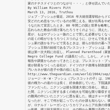
家のナチスドイツとのつながり・・・」と併せ読んでい
By William Rivers Pitt
March 13, 2016, Truthou
ジェブ・ブッシュが最近、2016 年大統領選挙戦から
安どのため息をついているのが聞こえる。彼が出馬をや
うなだれて宣言したとき、80 年間この国と世界を略奪
忘れられた教会の溶け落ちたろうそくのように、消えた
星が、もはやブッシュ一族のことで苦しむ必要がなくなっ
の近くの暗がりをうろつくスリのように、ひそんで生き
シュ家の誰かをテレビで見るときは、彼らが自分の墓へ
ブッシュ王朝の始祖であるプレスコット・ブッシュは、
彼は第一次大戦に出征し、Planned Parenthood（
Negro College Fund の議長だった。しかし、
報告や調査からわかってきたことは、プレスコット・ブ
彼が財産をつくった会社が、ドイツのナチ政権を財政援
汚いカネが彼の息子や孫の役にも立った。
http://www.theguardian.com/world/2004/sep
ジョージ・H・W・ブッシュ（プレスコットの子）は、198
彼の権力への道のりは長く、紆余曲折していた。下院議
ファンだった。ニクソンは彼を国連大使に任命し、彼は
た間、ニクソンに対する多くの砲火を可能な限り吸収す
の難局の中にいたニクソンに恩を返した。彼はチャーチ委
なったが、そこで何が起こっていたのか誰も知らない。彼は
が、ロナルド・レーガンというカリフォルニア出身の俳
一年後、彼は副大統領となり、その時から事態は不穏に